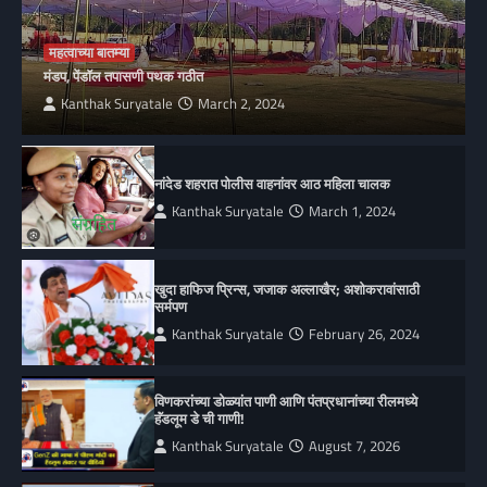
महत्वाच्या बातम्या
मंडप, पेंडॉल तपासणी पथक गठीत
Kanthak Suryatale
March 2, 2024
नांदेड शहरात पोलीस वाहनांवर आठ महिला चालक
Kanthak Suryatale
March 1, 2024
खुदा हाफिज प्रिन्स, जजाक अल्लाखैर; अशोकरावांसाठी
सर्मपण
Kanthak Suryatale
February 26, 2024
विणकरांच्या डोळ्यांत पाणी आणि पंतप्रधानांच्या रीलमध्ये
हॅंडलूम डे ची गाणी!
Kanthak Suryatale
August 7, 2026