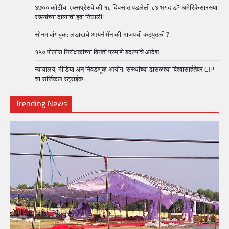
४७०० कोटींचा एक्सप्रेसवे की १८ दिवसांत पडलेली ८४ भगदाडं? अमेरिकेसारख्या
रस्त्यांच्या दाव्याची हवा निघाली!
सोनम वांगचुक: लडाखचे आयर्न मॅन की भाजपची कठपुतळी ?
१५० पोलीस निरीक्षकांच्या विनंती प्रमाणे बदल्यांचे आदेश
न्यायालय, मीडिया अन् निवडणूक आयोग: संस्थांच्या ढासळत्या विश्वासार्हतेवर CJP
चा सर्जिकल स्ट्राईक!
Trending News