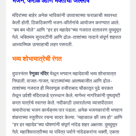
भजन, फराळ आणि भक्तीचा जल्लोष
मंदिरांच्या बाहेर अनेक भाविकांनी उपवासाच्या फराळाची व्यवस्था
केली होती. ठिकठिकाणी भजन-कीर्तनांचे आयोजन करण्यात आले.
“बम बम भोले” आणि “हर हर महादेव”च्या गजरात वातावरण दुमदुमून
गेले. भक्तिमय सुरावटींनी आणि ढोल-ताशांच्या नादाने संपूर्ण शहरात
आध्यात्मिक उत्साहाची लहर पसरली.
भव्य शोभायात्रेची रंगत
दुपारनंतर
रेणुका मंदिर
येथून भगवान महादेवाची भव्य शोभायात्रा
निघाली. वाजत-गाजत, फटाक्यांच्या आतषबाजीत आणि ढोल-
ताशांच्या गजरात ही मिरवणूक वजीराबाद चौकातून पुढे सरकत
तेथून उर्वशी मंदिराकडे प्रस्थान केले. मार्गभर नागरिकांनी पुष्पवृष्टी
करत यात्रेचे स्वागत केले. नदीकाठी उभारलेल्या व्यासपीठावर
समारोपाचा भजन कार्यक्रम पार पडला. अनेक भजनकारांनी भगवान
शंकराच्या स्तुतीपर रचना सादर केल्या. “महाकाल की जय हो” आणि
“हर हर महादेव”च्या घोषणांनी संपूर्ण नांदेड शहर अक्षरशः दुमदुमून
गेले. महाशिवरात्रीच्या या पवित्र पर्वाने नांदेडकरांना भक्ती, एकता