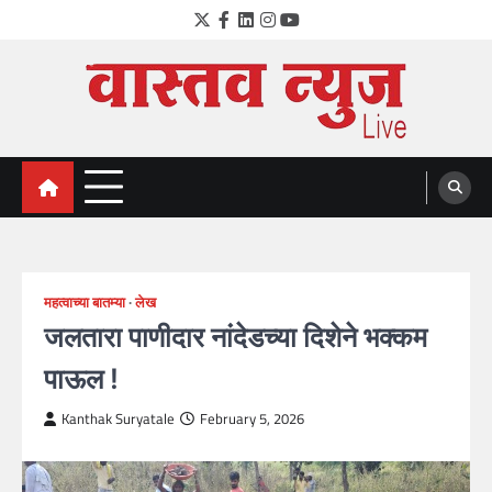
Skip
Twitter
Facebook
LinkedIn
Instagram
YouTube
to
content
VastavNEWSLive.com
a leading NEWS portal of Maharahstra
महत्वाच्या बातम्या
लेख
जलतारा पाणीदार नांदेडच्या दिशेने भक्कम
पाऊल !
Kanthak Suryatale
February 5, 2026