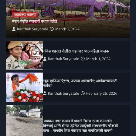
महत्वाच्या बातम्या
मंडप, पेंडॉल तपासणी पथक गठीत
Kanthak Suryatale
March 2, 2024
नांदेड शहरात पोलीस वाहनांवर आठ महिला चालक
Kanthak Suryatale
March 1, 2024
खुदा हाफिज प्रिन्स, जजाक अल्लाखैर; अशोकरावांसाठी
सर्मपण
Kanthak Suryatale
February 26, 2024
अबचल नगर कमान ते यात्री निवास रस्ता कामातील
दिरंगाई आणि बोगस ड्रेनेज लाईनची उच्चस्तरीय चौकशी
करा – जगदीप सिंघ नंबरदार सह नागरिकांची मागणी