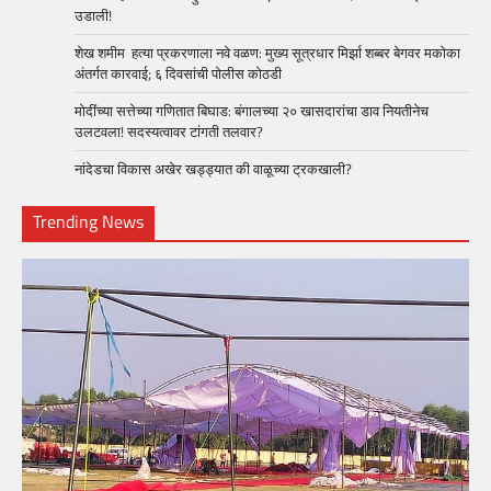
उडाली!
शेख शमीम हत्या प्रकरणाला नवे वळण: मुख्य सूत्रधार मिर्झा शब्बर बेगवर मकोका
अंतर्गत कारवाई; ६ दिवसांची पोलीस कोठडी
मोदींच्या सत्तेच्या गणितात बिघाड: बंगालच्या २० खासदारांचा डाव नियतीनेच
उलटवला! सदस्यत्वावर टांगती तलवार?
नांदेडचा विकास अखेर खड्ड्यात की वाळूच्या ट्रकखाली?
Trending News