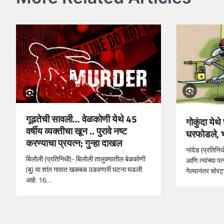
गूढतेची सावली… वेळकोणी येथे 45
गोकुंदा येथ
वर्षीय व्यक्तीचा खून .. पुरावे नष्ट
घरफोडले, 
करण्याचा प्रयत्न; गुन्हा दाखल
नांदेड (प्रतिन
बिलोली (प्रतिनिधी)- बिलोली तालुक्यातील बेळकोणी
आणि त्यांच्या पत
(बु) या शांत गावात खळबळ उडवणारी घटना घडली
गेल्यानंतर चोरट्य
आहे. 16…