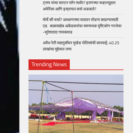
ट्रम्प यांचा मास्टर प्लॅन फ्लॉप? इराणच्या चक्रव्यूहात
अमेरिका आणि इस्रायल कसे अडकले?
मोर्चे की चर्चा? आरक्षणाच्या वादावर तोडगा काढण्यासाठी
एड. बाळासाहेब आंबेडकरांचा समन्वयक दृष्टिकोन गरजेचा
-सुरेशदादा गायकवाड
अवैध रेती वाहतुकीवर मुखेड पोलिसांची कारवाई; 40.25
लाखांचा मुद्देमाल जप्त
Trending News
loper?
, Skills
1