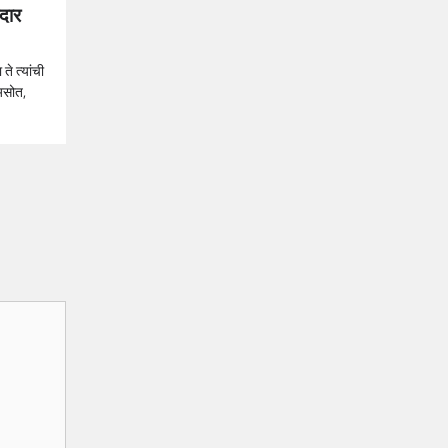
रदार
ते त्यांची
असोत,