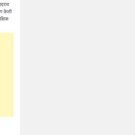
ंगदराव
ाण केली
क्षिक