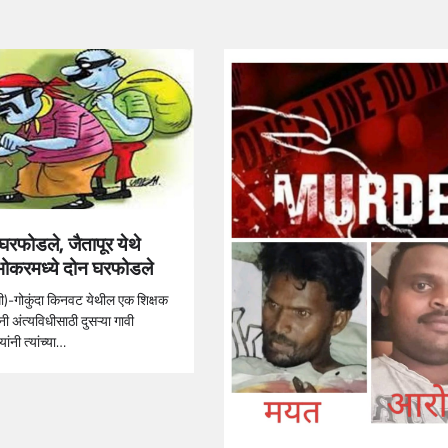
े घरफोडले, जैतापूर येथे
भोकरमध्ये दोन घरफोडले
िधी)-गोकुंदा किनवट येथील एक शिक्षक
्नी अंत्यविधीसाठी दुसऱ्या गावी
ांनी त्यांच्या…