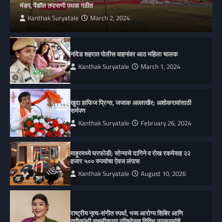
मंडप, पेंडॉल तपासणी पथक गठीत
Kanthak Suryatale
March 2, 2024
नांदेड शहरात पोलीस वाहनांवर आठ महिला चालक
Kanthak Suryatale
March 1, 2024
खुदा हाफिज प्रिन्स, जजाक अल्लाखैर; अशोकरावांसाठी
सर्मपण
Kanthak Suryatale
February 26, 2024
माहूरमध्ये घरफोडी; सोन्याचे दागिने व रोख रकमेसह २२
हजार ५०० रुपयांचा ऐवज लंपास
Kanthak Suryatale
August 10, 2026
राष्ट्रीय नृत्य-संगीत स्पर्धा, भव्य आरोग्य शिबिर आणि
तृतीयपंथी सक्षमीकरण परिषदेसह विविध उपक्रमांचे