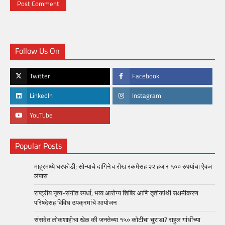
Follow Us On
Twitter
Facebook
LinkedIn
Instagram
YouTube
Popular Posts
माहूरमध्ये घरफोडी; सोन्याचे दागिने व रोख रकमेसह २२ हजार ५०० रुपयांचा ऐवज
लंपास
राष्ट्रीय नृत्य-संगीत स्पर्धा, भव्य आरोग्य शिबिर आणि तृतीयपंथी सक्षमीकरण
परिषदेसह विविध उपक्रमांचे आयोजन
संसदेत लोकशाहीचा खेळ की जनतेच्या १५० कोटींचा चुराडा? राहुल गांधींच्या