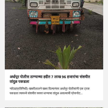
अर्धापूर पोलीस ठाण्याच्या हद्दीत 7 लाख 96 हजारांचा संशयीत
तांदुळ पकडला
नांदेड(प्रतिनिधी)-खबरीलालने खबर दिल्यानंतर अर्धापूर पोलीसांनी एक ट्रक
पकडला त्यामध्ये संशयीत स्वस्त धान्याचा तांदुळ असल्याची प्रेसनोट…