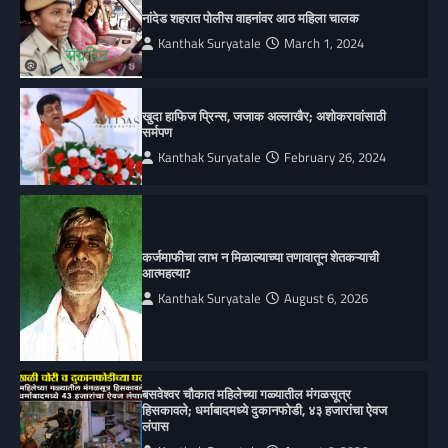
नांदेड शहरात पोलीस वाहनांवर आठ महिला चालक
Kanthak Suryatale
March 1, 2024
खुदा हाफिज प्रिन्स, जजाक अल्लाखैर; अशोकरावांसाठी
सर्मपण
Kanthak Suryatale
February 26, 2024
कर्जमाफीचा लाभ न मिळाल्याच्या तणावातून शेतकऱ्याची
आत्महत्या?
Kanthak Suryatale
August 6, 2026
बसवेश्वर चौकात महिलेच्या गळ्यातील मंगळसूत्र
हिसकावले; धर्माबादमध्ये दुकानफोडी, ४३ हजारांचा ऐवज
लंपास