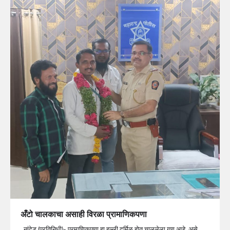
अँटो चालकाचा असाही विरळा प्रामाणिकपणा
नांदेड,(प्रतिनिधी)- प्रमाणिकपणा हा हल्ली दुर्मिळ होत चाललेला गुण आहे. असे