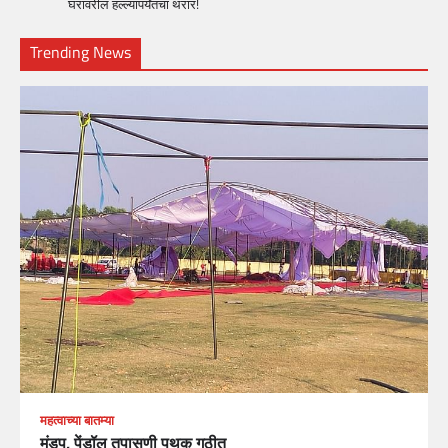
घरावरील हल्ल्यापर्यंतचा थरार!
Trending News
महत्वाच्या बातम्या
मंडप, पेंडॉल तपासणी पथक गठीत