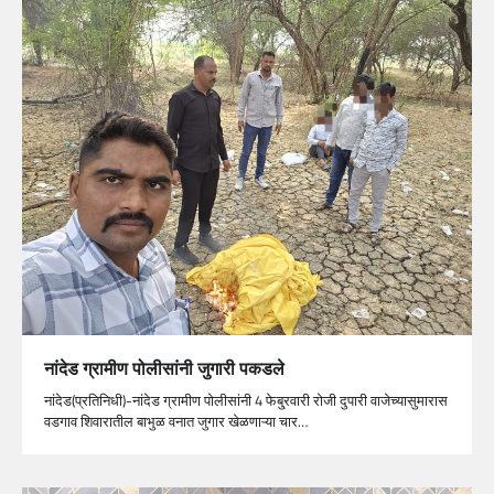
नांदेड ग्रामीण पोलीसांनी जुगारी पकडले
नांदेड(प्रतिनिधी)-नांदेड ग्रामीण पोलीसांनी 4 फेबु्रवारी रोजी दुपारी वाजेच्यासुमारास
वडगाव शिवारातील बाभुळ वनात जुगार खेळणाऱ्या चार…