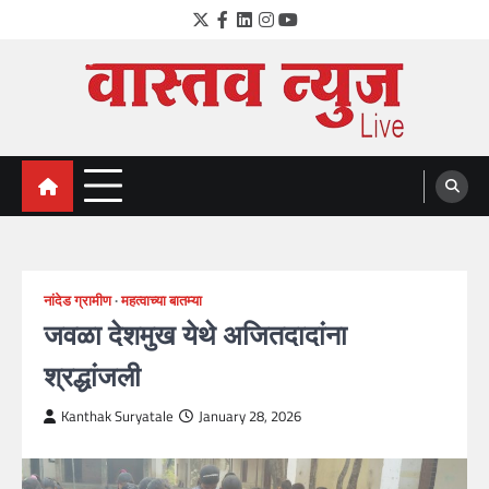
Skip
Twitter
Facebook
LinkedIn
Instagram
YouTube
to
content
VastavNEWSLive.com
a leading NEWS portal of Maharahstra
नांदेड ग्रामीण
महत्वाच्या बातम्या
जवळा देशमुख येथे अजितदादांना
श्रद्धांजली
Kanthak Suryatale
January 28, 2026