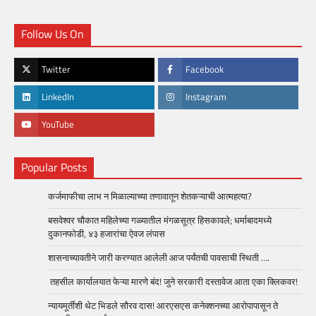
Follow Us On
Twitter
Facebook
LinkedIn
Instagram
YouTube
Popular Posts
कर्जमाफीचा लाभ न मिळाल्याच्या तणावातून शेतकऱ्याची आत्महत्या?
बसवेश्वर चौकात महिलेच्या गळ्यातील मंगळसूत्र हिसकावले; धर्माबादमध्ये
दुकानफोडी, ४३ हजारांचा ऐवज लंपास
शासनाच्यावतीने जारी करण्यात आलेली आज पर्यंतची पावसाची स्थिती ….
तहसील कार्यालयात फेऱ्या मारणे बंद! जुने सरकारी दस्तावेज आता एका क्लिकवर!
न्यायमूर्तींशी थेट भिडले सौरव दास! आरएसएस कनेक्शनच्या आरोपापासून ते