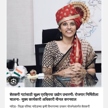
शेतकरी गटांसाठी सूक्ष्म प्रक्रिया उद्योग उभारणी: रोजगार निर्मितीला
चालना- मुख्य कार्यकारी अधिकारी मीनल करनवाल
नांदेड- जिल्हा परिषद नांदेडच्या कृषी विभागाच्या उपकर योजनेअंतर्गत शेतकरी