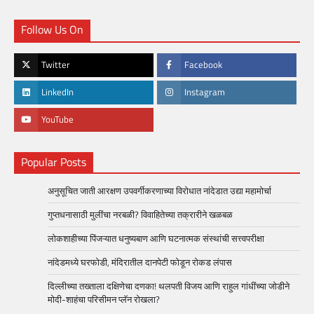
Follow Us On
Twitter
Facebook
LinkedIn
Instagram
YouTube
Popular Posts
अनुसूचित जाती आरक्षण उपवर्गीकरणाच्या विरोधात नांदेडात उद्या महामोर्चा
गुप्तधनासाठी मुलींचा नरबळी? विवाहितेच्या तक्रारीने खळबळ
लोकशाहीच्या पिंजऱ्यात धनुष्यबाण आणि घटनात्मक संस्थांची सत्त्वपरीक्षा
नांदेडमध्ये घरफोडी, मंदिरातील दानपेटी फोडून रोकड लंपास
दिल्लीच्या तख्ताला दक्षिणेचा दणका! थलपती विजय आणि राहुल गांधींच्या जोडीने
मोदी-शाहंचा परिसीमन प्लॅन रोखला?