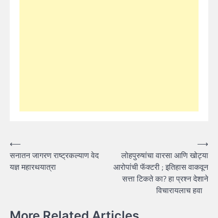
Post
⟵
⟶
सनातन जागरण राष्ट्रकल्याण वेद
लोहपुरुषांचा वारसा आणि खोट्या
navigation
यज्ञ महारथयात्रा
आरोपांची फॅक्टरी ; इतिहास वाकवून
सत्ता टिकते का? हा प्रश्न देशाने
विचारायलाच हवा
More Related Articles