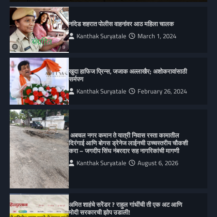
नांदेड शहरात पोलीस वाहनांवर आठ महिला चालक
Kanthak Suryatale
March 1, 2024
खुदा हाफिज प्रिन्स, जजाक अल्लाखैर; अशोकरावांसाठी
सर्मपण
Kanthak Suryatale
February 26, 2024
अबचल नगर कमान ते यात्री निवास रस्ता कामातील
दिरंगाई आणि बोगस ड्रेनेज लाईनची उच्चस्तरीय चौकशी
करा – जगदीप सिंघ नंबरदार सह नागरिकांची मागणी
Kanthak Suryatale
August 6, 2026
अमित शाहंचे सरेंडर ? राहुल गांधींची ती एक अट आणि
मोदी सरकारची झोप उडाली!