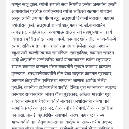
म्हणून रूजू झाले. त्यांनी आपली सेवा नियमीत करीत असतांना एसटी
आगारातील प्रत्येक कार्यक्रमात त्यांचा सक्रिय सहभाग योगदान
असून त्यांनी तथागत गौतम बुद्ध, छत्रपती शिवाजी महाराज, महात्मा
ज्योतीराव फुले, छत्रपती राजर्षी शाहू महाराज, डॉ.बाबासाहेब
आंबेडकर, साहित्यरत्न अण्णाभाऊ साठे व सर्व महापुरूषांच्या कार्य
विचाराने प्रेरीत होवून समाजामध्ये, कामगार क्षेत्रातील चळवळीमध्ये
त्यांचा सक्रिय तन-मन-धनाने सहभाग राहिलेला असून अशा या
बहुआयामी व्यक्तीमत्वाच्या सामाजिक, सांस्कृतिक, कामगार संघटन
आदी क्षेत्रातील उल्लेखनिय कार्य योगदानाबद्दल त्यांना महाराष्ट्र
शासन कामगार कल्याण मंडळाच्यावतीने गुणवंत कामगार कल्याण
पुरस्कार, अस्थापनेच्यावतीने तीन वेळा उत्कृष्ट कामगार पुरस्कार,
कामगार क्षेत्रातील प्रतिष्ठेचा समजला जाणारा अशोक लेलँड
प्रा.लि. कंपनीचा हाईमायलेज अवॉर्ड, दैनिक वृत्त महानगरचा उत्कृष्ट
कामगार राज्यस्तरीय जीवन गौरव पुरस्कार, अखिल भारतीय गुरू
रविदास समता परिषदेच्यावतीने मान्यवर काशीरामजी यांच्या नावे
सामाजिक प्रेरणा पुरस्कार, दैनिक वीरशिरोमणी, दैनिक नंदगिरीचा
कानोसा, मायडी बहुउद्देशिय सेवाभावी संस्था महाराष्ट्र राज्य
यांच्यावतीने मान नेतृत्वाचा-सन्मान कर्तृत्वाचा राज्यस्तरीय उत्कृष्ट
कामगार जीवन गौरव पुरस्कार, मातोश्री भागाबाई डोंगरे प्रतिष्ठान