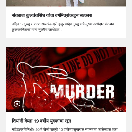
संतबाबा कुलवंतसिंघ यांचा वर्गमित्रांकडून सत्कार!
नांदेड : -गुरुद्वारा तख्त सचखंड श्री हजुरसाहेब गुरुद्वाराचे मुख्य जत्थेदार संतबाबा
कुलवंतसिंघजी यांनी नुक्तीच जत्थेदार…
तिघांनी केला 19 वर्षीय युवकाचा खून
नांदेड(प्रतिनिधी)-20 मे रोजी रात्री 10 वाजेच्यासुमारास ग्यानमाता शाळेजवळ एका