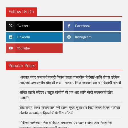
Follow Us On
Twitter
Facebook
LinkedIn
Instagram
YouTube
Popular Posts
अबचल नगर कमान ते यात्री निवास रस्ता कामातील दिरंगाई आणि बोगस ड्रेनेज
लाईनची उच्चस्तरीय चौकशी करा – जगदीप सिंघ नंबरदार सह नागरिकांची मागणी
अमित शाहंचे सरेंडर ? राहुल गांधींची ती एक अट आणि मोदी सरकारची झोप
उडाली!
शेख शमीम हत्या प्रकरणाला नवे वळण: मुख्य सूत्रधार मिर्झा शब्बर बेगवर मकोका
अंतर्गत कारवाई; ६ दिवसांची पोलीस कोठडी
मोदींच्या सत्तेच्या गणितात बिघाड: बंगालच्या २० खासदारांचा डाव नियतीनेच