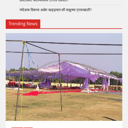
उलटवला! सदस्यत्वावर टांगती तलवार?
नांदेडचा विकास अखेर खड्ड्यात की वाळूच्या ट्रकखाली?
Trending News