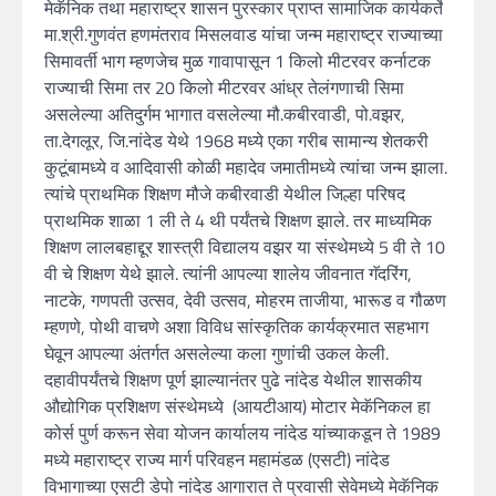
मेकॅनिक तथा महाराष्ट्र शासन पुरस्कार प्राप्त सामाजिक कार्यकर्ते
मा.श्री.गुणवंत हणमंतराव मिसलवाड यांचा जन्म महाराष्ट्र राज्याच्या
सिमावर्ती भाग म्हणजेच मुळ गावापासून 1 किलो मीटरवर कर्नाटक
राज्याची सिमा तर 20 किलो मीटरवर आंध्र तेलंगणाची सिमा
असलेल्या अतिदुर्गम भागात वसलेल्या मौ.कबीरवाडी, पो.वझर,
ता.देगलूर, जि.नांदेड येथे 1968 मध्ये एका गरीब सामान्य शेतकरी
कुटूंबामध्ये व आदिवासी कोळी महादेव जमातीमध्ये त्यांचा जन्म झाला.
त्यांचे प्राथमिक शिक्षण मौजे कबीरवाडी येथील जिल्हा परिषद
प्राथमिक शाळा 1 ली ते 4 थी पर्यंतचे शिक्षण झाले. तर माध्यमिक
शिक्षण लालबहाद्दूर शास्त्री विद्यालय वझर या संस्थेमध्ये 5 वी ते 10
वी चे शिक्षण येथे झाले. त्यांनी आपल्या शालेय जीवनात गॅदरिंग,
नाटके, गणपती उत्सव, देवी उत्सव, मोहरम ताजीया, भारूड व गौळण
म्हणणे, पोथी वाचणे अशा विविध सांस्कृतिक कार्यक्रमात सहभाग
घेवून आपल्या अंतर्गत असलेल्या कला गुणांची उकल केली.
दहावीपर्यंतचे शिक्षण पूर्ण झाल्यानंतर पुढे नांदेड येथील शासकीय
औद्योगिक प्रशिक्षण संस्थेमध्ये (आयटीआय) मोटार मेकॅनिकल हा
कोर्स पुर्ण करून सेवा योजन कार्यालय नांदेड यांच्याकडून ते 1989
मध्ये महाराष्ट्र राज्य मार्ग परिवहन महामंडळ (एसटी) नांदेड
विभागाच्या एसटी डेपो नांदेड आगारात ते प्रवासी सेवेमध्ये मेकॅनिक