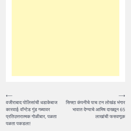
Post
⟵
⟶
वजीराबाद पोलिसांची धडाकेबाज
सिफ्टा कंपनीचे पाच टन लोखंड भंगार
navigation
कारवाई: वॉन्टेड गुंड गब्यावर
भावात देण्याचे आमिष दाखवून 65
प्रतिउत्तरात्मक गोळीबार, पळता
लाखांची फसवणूक
पळता पकडला!