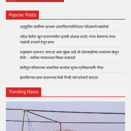
Popular Posts
अनुसूचित जातींच्या आरक्षण उपवर्गीकरणाविरोधात नांदेडमध्ये महामोर्चा
नांदेड येथील खुन प्रकरणातील मृताची ओळख पटली; भंगार वेचणाऱ्या मंगल
गवळेची दगडाने ठेचून हत्या
धनुष्यबाण प्रकरण; सत्ता हा असा चुंबक आहे जो लोकशाहीच्या तत्त्वांनाच खेचून
घेतो! – सर्वोच्च न्यायालयात सिबल कडाडले
शांतीदूत परिवाराच्या सामाजिक कार्याचा सुजय प्रतिष्ठानतर्फे गौरव
इंदरसिंगच्या हत्या प्रकरणात केबी गँगची नावे मारेकरी सदरात
Trending News