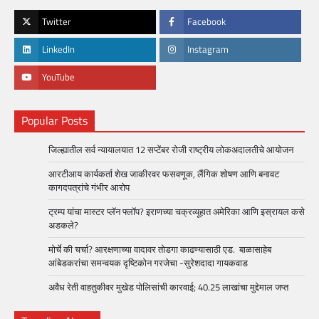
Twitter
Facebook
LinkedIn
Instagram
YouTube
Popular Posts
जिल्ह्यातील सर्व न्यायालयात 12 सप्टेंबर रोजी राष्ट्रीय लोकअदालतीचे आयोजन
आरटीआय कार्यकर्ता शेख जाकीरवर फसवणूक, लैंगिक शोषण आणि बनावट
कागदपत्रांचे गंभीर आरोप
ट्रम्प यांचा मास्टर प्लॅन फ्लॉप? इराणच्या चक्रव्यूहात अमेरिका आणि इस्रायल कसे
अडकले?
मोर्चे की चर्चा? आरक्षणाच्या वादावर तोडगा काढण्यासाठी एड. बाळासाहेब
आंबेडकरांचा समन्वयक दृष्टिकोन गरजेचा -सुरेशदादा गायकवाड
अवैध रेती वाहतुकीवर मुखेड पोलिसांची कारवाई; 40.25 लाखांचा मुद्देमाल जप्त