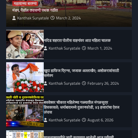
महत्वाच्या बातम्या
मंडप, पेंडॉल तपासणी पथक गठीत
Kanthak Suryatale
March 2, 2024
नांदेड शहरात पोलीस वाहनांवर आठ महिला चालक
Kanthak Suryatale
March 1, 2024
खुदा हाफिज प्रिन्स, जजाक अल्लाखैर; अशोकरावांसाठी
सर्मपण
Kanthak Suryatale
February 26, 2024
बसवेश्वर चौकात महिलेच्या गळ्यातील मंगळसूत्र
हिसकावले; धर्माबादमध्ये दुकानफोडी, ४३ हजारांचा ऐवज
लंपास
Kanthak Suryatale
August 6, 2026
शासनाच्यावतीने जारी करण्यात आलेली आज पर्यंतची