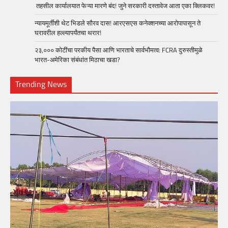
तहसील कार्यालयात फेऱ्या मारणे बंद! जुने सरकारी दस्तावेज आता एका क्लिकवर!
न्यायमूर्तींशी थेट भिडले सौरव दास! आरएसएस कनेक्शनच्या आरोपापासून ते
घरावरील हल्ल्यापर्यंतचा थरार!
२३,००० कोटींचा परकीय पैसा आणि भारताचे सार्वभौमत्व: FCRA दुरुस्तीमुळे
भारत-अमेरिका संबंधांत मिठाचा खडा?
Trending News