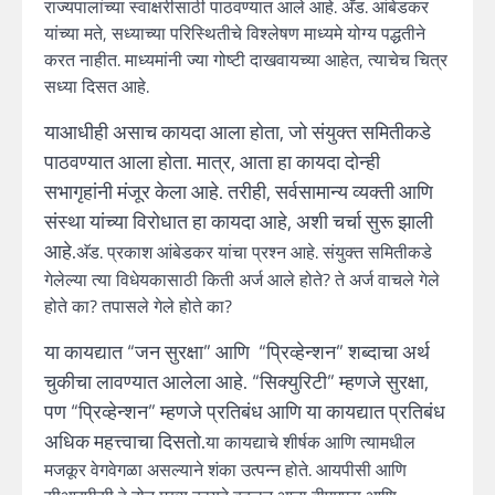
राज्यपालांच्या स्वाक्षरीसाठी पाठवण्यात आले आहे. अ‍ॅड. आंबेडकर
यांच्या मते, सध्याच्या परिस्थितीचे विश्लेषण माध्यमे योग्य पद्धतीने
करत नाहीत. माध्यमांनी ज्या गोष्टी दाखवायच्या आहेत, त्याचेच चित्र
सध्या दिसत आहे.
याआधीही असाच कायदा आला होता, जो संयुक्त समितीकडे
पाठवण्यात आला होता. मात्र, आता हा कायदा दोन्ही
सभागृहांनी मंजूर केला आहे. तरीही, सर्वसामान्य व्यक्ती आणि
संस्था यांच्या विरोधात हा कायदा आहे, अशी चर्चा सुरू झाली
आहे.
अ‍ॅड. प्रकाश आंबेडकर यांचा प्रश्न आहे. संयुक्त समितीकडे
गेलेल्या त्या विधेयकासाठी किती अर्ज आले होते? ते अर्ज वाचले गेले
होते का? तपासले गेले होते का?
या कायद्यात “जन सुरक्षा” आणि “प्रिव्हेन्शन” शब्दाचा अर्थ
चुकीचा लावण्यात आलेला आहे. “सिक्युरिटी” म्हणजे सुरक्षा,
पण “प्रिव्हेन्शन” म्हणजे प्रतिबंध आणि या कायद्यात प्रतिबंध
अधिक महत्त्वाचा दिसतो.
या कायद्याचे शीर्षक आणि त्यामधील
मजकूर वेगवेगळा असल्याने शंका उत्पन्न होते. आयपीसी आणि