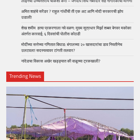
लाईनची उच्चस्तरीय चौकशी करा – जगदीप सिंघ नंबरदार सह नागरिकांची मागणी
अमित शाहंचे सरेंडर ? राहुल गांधींची ती एक अट आणि मोदी सरकारची झोप
उडाली!
शेख शमीम हत्या प्रकरणाला नवे वळण: मुख्य सूत्रधार मिर्झा शब्बर बेगवर मकोका
अंतर्गत कारवाई; ६ दिवसांची पोलीस कोठडी
मोदींच्या सत्तेच्या गणितात बिघाड: बंगालच्या २० खासदारांचा डाव नियतीनेच
उलटवला! सदस्यत्वावर टांगती तलवार?
नांदेडचा विकास अखेर खड्ड्यात की वाळूच्या ट्रकखाली?
Trending News