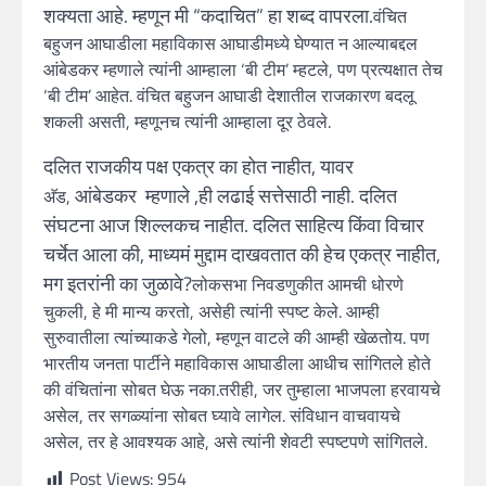
शक्यता आहे. म्हणून मी “कदाचित” हा शब्द वापरला.
वंचित
बहुजन आघाडीला महाविकास आघाडीमध्ये घेण्यात न आल्याबद्दल
आंबेडकर म्हणाले त्यांनी आम्हाला ‘बी टीम’ म्हटले, पण प्रत्यक्षात तेच
‘बी टीम’ आहेत. वंचित बहुजन आघाडी देशातील राजकारण बदलू
शकली असती, म्हणूनच त्यांनी आम्हाला दूर ठेवले.
दलित राजकीय पक्ष एकत्र का होत नाहीत, यावर
आंबेडकर
म्हणाले ,ही लढाई सत्तेसाठी नाही. दलित
अ‍ॅड,
संघटना आज शिल्लकच नाहीत. दलित साहित्य किंवा विचार
चर्चेत आला की, माध्यमं मुद्दाम दाखवतात की हेच एकत्र नाहीत,
मग इतरांनी का जुळावे?
लोकसभा निवडणुकीत आमची धोरणे
चुकली, हे मी मान्य करतो, असेही त्यांनी स्पष्ट केले. आम्ही
सुरुवातीला त्यांच्याकडे गेलो, म्हणून वाटले की आम्ही खेळतोय. पण
भारतीय जनता पार्टीने महाविकास आघाडीला आधीच सांगितले होते
की वंचितांना सोबत घेऊ नका.तरीही, जर तुम्हाला भाजपला हरवायचे
असेल, तर सगळ्यांना सोबत घ्यावे लागेल. संविधान वाचवायचे
असेल, तर हे आवश्यक आहे, असे त्यांनी शेवटी स्पष्टपणे सांगितले.
Post Views:
954