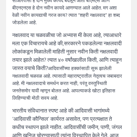
सीआरपीसी हे दोन मुख्य कायदे बदलून आता बीएमएस आणि
बीएनएनएस हे दोन नवीन कायदे आणण्यात आले आहेत. मग अशा
वेळी नवीन कायद्याची गरज काय? त्यात “शहरी नक्षलवाद” हा शब्द
जोडलेला आहे.
नक्षलवाद या चळवळीचा जो अभ्यास मी केला आहे, त्याआधारे
मला एक विचारायचे आहे की,सरकारने पकडलेल्या नक्षलवादी
लोकांकडून मिळालेली माहिती नुसार नवीन किती नक्षलवादी
तयार झाले आहेत? त्यात ४० वर्षांखालील किती, आणि त्याहून
जास्त वयाचे किती?
आदिवासींच्या हक्कांसाठी सुरू झालेली
नक्षलवादी चळवळ आहे. त्यासाठी महाराष्ट्रातील नेतृत्वच जबाबदार
आहे. मी नक्षलवादाचे समर्थन करत नाही, परंतु वस्तुस्थिती
जनतेसमोर यावी म्हणून बोलत आहे. आपल्याकडे खोटा इतिहास
लिहिण्याची मोठी सवय आहे.
भारतीय संविधानात स्पष्ट आहे की आदिवासी भागांमध्ये
‘आदिवासी कौन्सिल’ कार्यरत असावेत, पण प्रत्यक्षात ते
कधीच स्थापन झाले नाहीत. आदिवासींची जमीन, पाणी, जंगल
आणि खनिज चोरण्यासाठी त्यांना विस्थापित केले गेले. आज