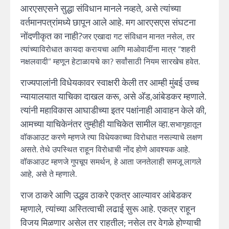
आरएसएसने सुद्धा संविधान मानले नव्हते, असे त्यांच्या
वर्तमानपत्रांमध्ये छापून आले आहे. मग आरएसएस संघटना
नोंदणीकृत का नाही?
जर एखादा गट संविधान मानत नसेल, तर
त्यांच्याविरोधात कायदा करायचा आणि माओवादींना मात्र “शहरी
नक्षलवादी” म्हणून हेटाळायचे का? सर्वांसाठी नियम सारखेच हवेत.
राज्यपालांनी विधेयकावर स्वाक्षरी केली तर आम्ही मुंबई उच्च
न्यायालयात याचिका दाखल करू, असे अ‍ॅड,आंबेडकर म्हणाले.
त्यांनी महाविकास आघाडीच्या इतर पक्षांनाही आवाहन केले की,
आमच्या याचिकेनंतर तुम्हीही याचिकेत सामील व्हा.
सभागृहातून
वॉकआउट करणे म्हणजे त्या विधेयकाच्या विरोधात नसल्याचे लक्षण
असते. तेथे उपस्थित राहून विरोधाची नोंद होणे आवश्यक आहे.
वॉकआउट म्हणजे गुपचूप समर्थन, हे आता जनतेलाही समजू लागले
आहे, असे ते म्हणाले.
राज ठाकरे आणि उद्धव ठाकरे एकत्र आल्यावर आंबेडकर
म्हणाले, त्यांच्या अस्तित्वाची लढाई सुरू आहे. एकत्र राहून
विजय मिळणार असेल तर राहतील; नसेल तर वेगळे होण्याची