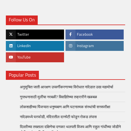
Follow Us On
Twitter
Facebook
LinkedIn
Instagram
YouTube
Popular Posts
अनुसूचित जाती आरक्षण उपवर्गीकरणाच्या विरोधात नांदेडात उद्या महामोर्चा
गुप्तधनासाठी मुलींचा नरबळी? विवाहितेच्या तक्रारीने खळबळ
लोकशाहीच्या पिंजऱ्यात धनुष्यबाण आणि घटनात्मक संस्थांची सत्त्वपरीक्षा
नांदेडमध्ये घरफोडी, मंदिरातील दानपेटी फोडून रोकड लंपास
दिल्लीच्या तख्ताला दक्षिणेचा दणका! थलपती विजय आणि राहुल गांधींच्या जोडीने