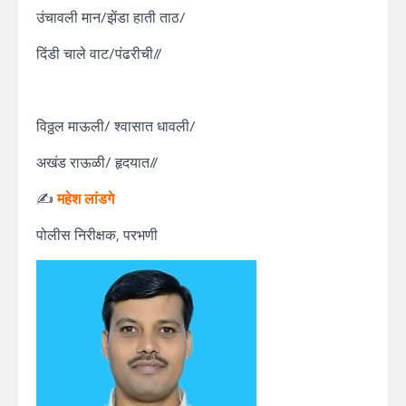
उंचावली मान/झेंडा हाती ताठ/
दिंडी चाले वाट/पंढरीची//
विठ्ठल माऊली/ श्वासात धावली/
अखंड राऊळी/ हृदयात//
✍️
महेश लांडगे
पोलीस निरीक्षक, परभणी