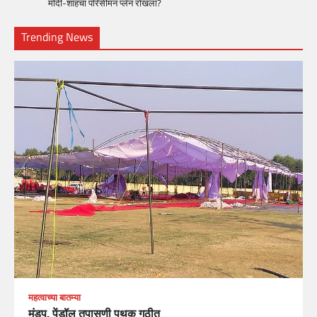
मोदी-शाहंचा परिसीमन प्लॅन रोखला?
Trending News
महत्वाच्या बातम्या
मंडप, पेंडॉल तपासणी पथक गठीत