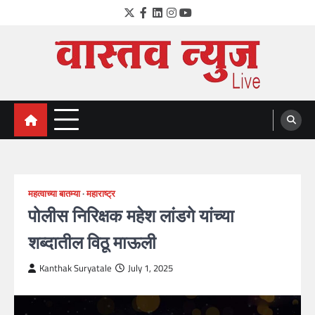
Skip
Twitter
Facebook
LinkedIn
Instagram
YouTube
to
content
VastavNEWSLive.com
a leading NEWS portal of Maharahstra
महत्वाच्या बातम्या
महाराष्ट्र
पोलीस निरिक्षक महेश लांडगे यांच्या
शब्दातील विठू माऊली
Kanthak Suryatale
July 1, 2025