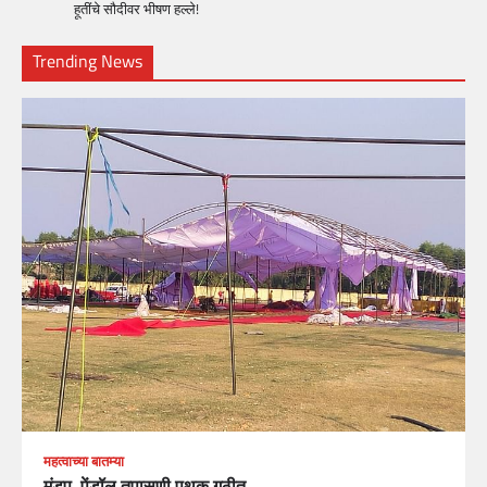
हूतींचे सौदीवर भीषण हल्ले!
Trending News
महत्वाच्या बातम्या
मंडप, पेंडॉल तपासणी पथक गठीत