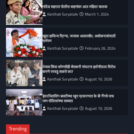
नांदेड शहरात पोलीस वाहनांवर आठ महिला चालक
Kanthak Suryatale
March 1, 2024
खुदा हाफिज प्रिन्स, जजाक अल्लाखैर; अशोकरावांसाठी
सर्मपण
Kanthak Suryatale
February 26, 2024
पंजाब किंवा कोणतीही शेतकरी संघटना इथॅनॉलला विरोध
करणे परवडू शकते का?
Kanthak Suryatale
August 10, 2026
इंदरजितसिंग बावरीच्या खून प्रकरणात के बी गँगचे पाच
जण पोलिसांच्या ताब्यात
Kanthak Suryatale
August 10, 2026
Trending