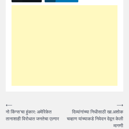
Post
⟵
⟶
नो किंग्स’चा हुंकार: अमेरिकेत
दिव्यांगांच्या निधीसाठी खा.अशोक
navigation
तानाशाही विरोधात जनतेचा एल्गार
चव्हाण यांच्याकडे निवेदन देवून केली
मागणी