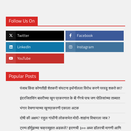
Follow Us On
Twitter
Facebook
LinkedIn
Instagram
YouTube
Popular Posts
पंजाब किंवा कोणतीही शेतकरी संघटना इथॅनॉलला विरोध करणे परवडू शकते का?
इंदरजितसिंग बावरीच्या खून प्रकरणात के बी गँगचे पाच जण पोलिसांच्या ताब्यात
भंगार वेचणाऱ्याच्या खूनप्रकरणी एकाला अटक
दोषी की अक्षम? राहुल गांधींनी लोकसभेत मोदी-शाहांना विचारला जाब ?
ट्रम्प हॉर्मुझच्या चक्रव्यूहात अडकले? इराणची ३०० अब्ज डॉलरची मागणी आणि