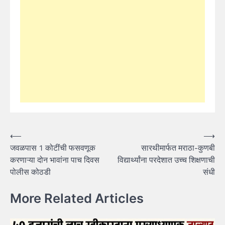
Post
⟵
⟶
जवळपास 1 कोटींची फसवणूक
सारथीमार्फत मराठा-कुणबी
navigation
करणाऱ्या दोन भावांना पाच दिवस
विद्यार्थ्यांना परदेशात उच्च शिक्षणाची
पोलीस कोठडी
संधी
More Related Articles