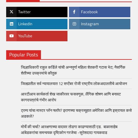
Twitter
Facebook
LinkedIn
Instagram
YouTube
Popular Posts
जिल्हाधिकारी राहुल कर्डिले यांची अन्नपूर्णा महिला शेतकरी गटास भेट; नैसर्गिक
शेतीच्या उपक्रमांचे कौतुक
जिल्ह्यातील सर्व न्यायालयात 12 सप्टेंबर रोजी राष्ट्रीय लोकअदालतीचे आयोजन
आरटीआय कार्यकर्ता शेख जाकीरवर फसवणूक, लैंगिक शोषण आणि बनावट
कागदपत्रांचे गंभीर आरोप
ट्रम्प यांचा मास्टर प्लॅन फ्लॉप? इराणच्या चक्रव्यूहात अमेरिका आणि इस्रायल कसे
अडकले?
मोर्चे की चर्चा? आरक्षणाच्या वादावर तोडगा काढण्यासाठी एड. बाळासाहेब
आंबेडकरांचा समन्वयक दृष्टिकोन गरजेचा -सुरेशदादा गायकवाड