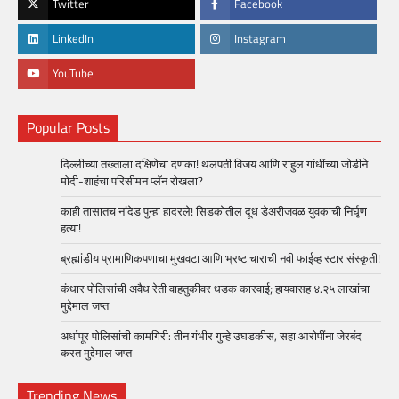
Twitter
Facebook
LinkedIn
Instagram
YouTube
Popular Posts
दिल्लीच्या तख्ताला दक्षिणेचा दणका! थलपती विजय आणि राहुल गांधींच्या जोडीने
मोदी-शाहंचा परिसीमन प्लॅन रोखला?
काही तासातच नांदेड पुन्हा हादरले! सिडकोतील दूध डेअरीजवळ युवकाची निर्घृण
हत्या!
ब्रह्मांडीय प्रामाणिकपणाचा मुखवटा आणि भ्रष्टाचाराची नवी फाईव्ह स्टार संस्कृती!
कंधार पोलिसांची अवैध रेती वाहतुकीवर धडक कारवाई; हायवासह ४.२५ लाखांचा
मुद्देमाल जप्त
अर्धापूर पोलिसांची कामगिरी: तीन गंभीर गुन्हे उघडकीस, सहा आरोपींना जेरबंद
करत मुद्देमाल जप्त
Trending News