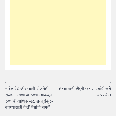
Post
⟵
⟶
नांदेड येथे जीवनदायी योजनेशी
शेतकऱ्यांनी डीएपी खतास पर्यायी खते
navigation
संलग्न असणाऱ्या रुग्णालयाकडून
वापरावीत
रुग्णांची आर्थिक लूट, शस्त्रक्रिया
करण्यासाठी केली पैशांची मागणी