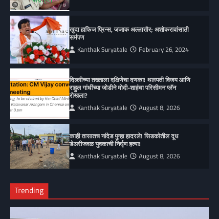
खुदा हाफिज प्रिन्स, जजाक अल्लाखैर; अशोकरावांसाठी
सर्मपण
Kanthak Suryatale
February 26, 2024
दिल्लीच्या तख्ताला दक्षिणेचा दणका! थलपती विजय आणि
राहुल गांधींच्या जोडीने मोदी-शाहंचा परिसीमन प्लॅन
रोखला?
Kanthak Suryatale
August 8, 2026
काही तासातच नांदेड पुन्हा हादरले! सिडकोतील दूध
डेअरीजवळ युवकाची निर्घृण हत्या!
Kanthak Suryatale
August 8, 2026
Trending