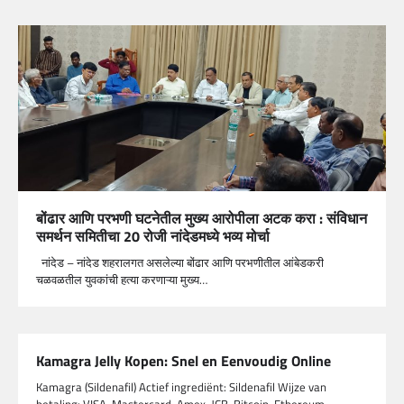
बोंढार आणि परभणी घटनेतील मुख्य आरोपीला अटक करा : संविधान
समर्थन समितीचा 20 रोजी नांदेडमध्ये भव्य मोर्चा
नांदेड – नांदेड शहरालगत असलेल्या बोंढार आणि परभणीतील आंबेडकरी
चळवळतील युवकांची हत्या करणाऱ्या मुख्य…
Kamagra Jelly Kopen: Snel en Eenvoudig Online
Kamagra (Sildenafil) Actief ingrediënt: Sildenafil Wijze van
betaling: VISA, Mastercard, Amex, JCB, Bitcoin, Ethereum