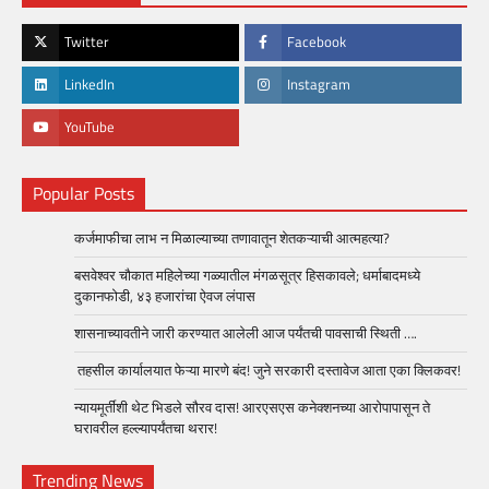
Twitter
Facebook
LinkedIn
Instagram
YouTube
Popular Posts
कर्जमाफीचा लाभ न मिळाल्याच्या तणावातून शेतकऱ्याची आत्महत्या?
बसवेश्वर चौकात महिलेच्या गळ्यातील मंगळसूत्र हिसकावले; धर्माबादमध्ये
दुकानफोडी, ४३ हजारांचा ऐवज लंपास
शासनाच्यावतीने जारी करण्यात आलेली आज पर्यंतची पावसाची स्थिती ….
तहसील कार्यालयात फेऱ्या मारणे बंद! जुने सरकारी दस्तावेज आता एका क्लिकवर!
न्यायमूर्तींशी थेट भिडले सौरव दास! आरएसएस कनेक्शनच्या आरोपापासून ते
घरावरील हल्ल्यापर्यंतचा थरार!
Trending News