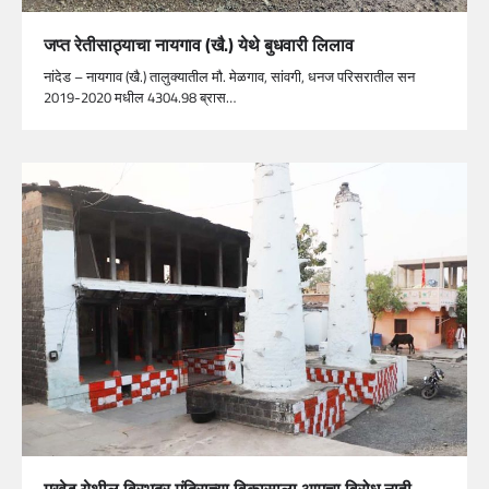
जप्त रेतीसाठ्याचा नायगाव (खै.) येथे बुधवारी लिलाव
नांदेड – नायगाव (खै.) तालुक्यातील मौ. मेळगाव, सांवगी, धनज परिसरातील सन
2019-2020 मधील 4304.98 ब्रास…
मुखेड येथील विरभद्र मंदिराच्या विकासाला आमचा विरोध नाही-