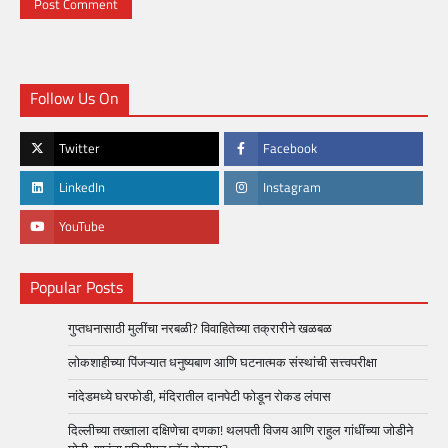
Follow Us On
Twitter
Facebook
LinkedIn
Instagram
YouTube
Popular Posts
गुप्तधनासाठी मुलींचा नरबळी? विवाहितेच्या तक्रारीने खळबळ
लोकशाहीच्या पिंजऱ्यात धनुष्यबाण आणि घटनात्मक संस्थांची सत्त्वपरीक्षा
नांदेडमध्ये घरफोडी, मंदिरातील दानपेटी फोडून रोकड लंपास
दिल्लीच्या तख्ताला दक्षिणेचा दणका! थलपती विजय आणि राहुल गांधींच्या जोडीने