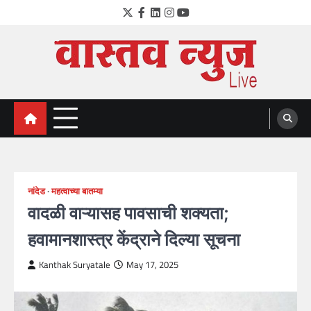
Skip
Twitter
Facebook
LinkedIn
Instagram
YouTube
to
content
VastavNEWSLive.com
a leading NEWS portal of Maharahstra
नांदेड
महत्वाच्या बातम्या
वादळी वाऱ्यासह पावसाची शक्यता;
हवामानशास्त्र केंद्राने दिल्या सूचना
Kanthak Suryatale
May 17, 2025