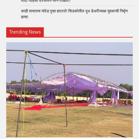
मोदी-शाहंचा परिसीमन प्लॅन रोखला?
काही तासातच नांदेड पुन्हा हादरले! सिडकोतील दूध डेअरीजवळ युवकाची निर्घृण
हत्या!
Trending News