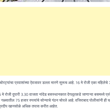
What Is a Front-End Deve
How to Become One, Salary
Kanthak Suryatale
April 30, 202
 चोरट्यांचा प्रवाशांच्या ऐवजावर डल्ला मारणे सुरूच आहे. 16 मे रोजी एका महिलेचे
.16 मे रोजी दुपारी 3.30 वाजता नांदेड बसस्थानकात देगलूरकडे जाणाऱ्या बसमध्ये प्र
्या गळ्यातील 75 हजार रुपयांचे सोन्याचे गंठन चोरले आहे. वजिराबाद पोलीसांनी ही 
 प्रदीप खानसोळे अधिक तपास करीत आहेत.