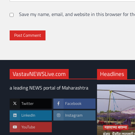
Save my name, email, and website in this browser for th
VastavNEWSLive.com
Headlines
a leading NEWS portal of Maharashtra
Twitter
Facebook
LinkedIn
Instagram
YouTube
महत्वाच्या बातम्या
मंडप, पेंडॉल तपासण