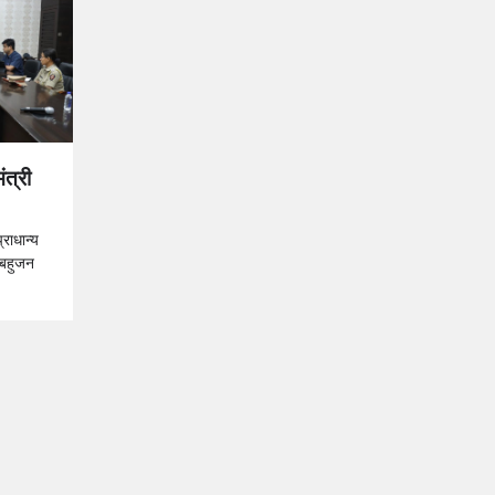
त्री
राधान्य
स बहुजन