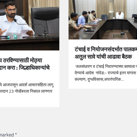
टंचाई व नियोजनसंदर्भात पालकमं
अतुल सावे यांची आढावा बैठक
 ठरविण्यासाठी मोठ्या
ान करा : जिल्हाधिकाऱ्यांचे
जलसंधारण व टंचाई निवारण्याच्या कामाला प्
देण्याचे आदेश नांदेड:- राज्याचे इतर मागा
कल्याण, दुग्धविकास,अपारंपारिक…
मध्ये आजपासून आदर्श आचारसंहिता लागू
 मतदान 23 नोव्हेंबरला निकाल लागणार
 marked
*