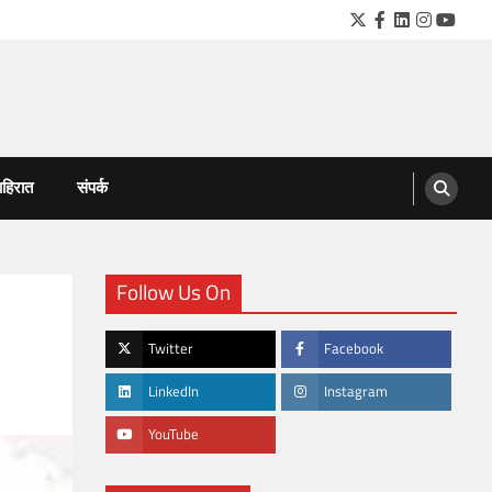
Twitter
Facebook
LinkedIn
Instagra
YouTu
हिरात
संपर्क
Follow Us On
Twitter
Facebook
LinkedIn
Instagram
YouTube