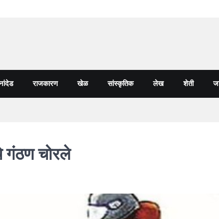
नांदेड
राजकारण
खेळ
सांस्कृतिक
लेख
शेती
जा
 गंठण चोरले