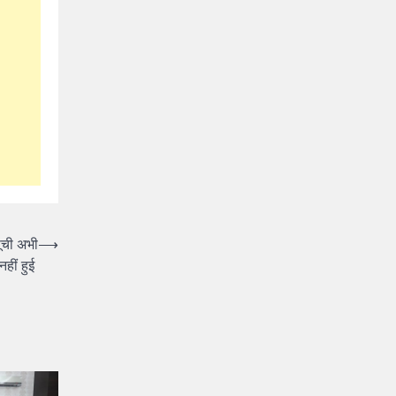
सूची अभी
⟶
हीं हुई