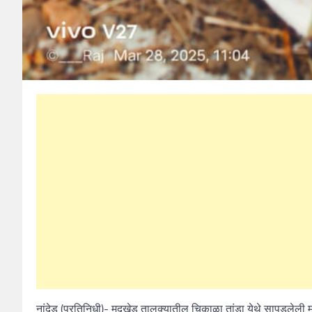
नांदेड (प्रतिनिधी)- मुदखेड तालुक्यातील चिकाळा तांडा येथे सापडलेली मुर