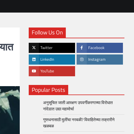
Follow Us On
्यात
Twitter
Facebook
LinkedIn
Instagram
YouTube
Popular Posts
अनुसूचित जाती आरक्षण उपवर्गीकरणाच्या विरोधात
नांदेडात उद्या महामोर्चा
गुप्तधनासाठी मुलींचा नरबळी? विवाहितेच्या तक्रारीने
खळबळ