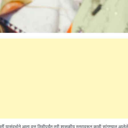
्ती यासंदर्भाने आता वृत्त लिहीपर्यंत तरी शासकीय स्तरावरून काही सांगण्यात आलेले