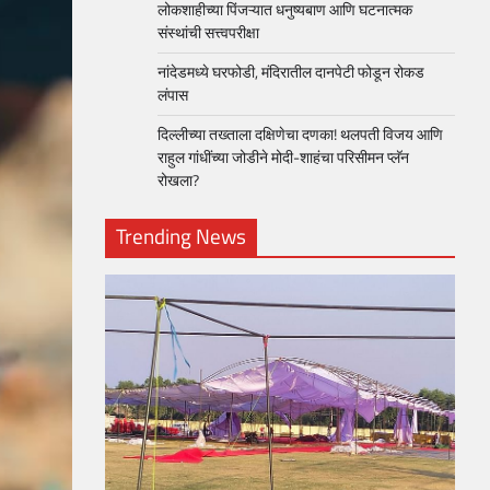
लोकशाहीच्या पिंजऱ्यात धनुष्यबाण आणि घटनात्मक
संस्थांची सत्त्वपरीक्षा
नांदेडमध्ये घरफोडी, मंदिरातील दानपेटी फोडून रोकड
लंपास
दिल्लीच्या तख्ताला दक्षिणेचा दणका! थलपती विजय आणि
राहुल गांधींच्या जोडीने मोदी-शाहंचा परिसीमन प्लॅन
रोखला?
Trending News
loper?
, Skills
1