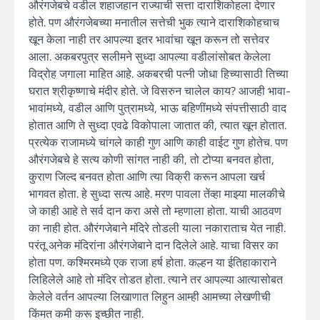
औरंगजेबचे वडील शहाजहान राज्याची सत्ता दाराशिकोहला देणार
होते. पण औरंगजेबच्या मनातील सत्तेची भुक त्याने दाराशिकोहचाच
खून केला नाही तर आपल्या इतर भावांचा खून करून तो सत्तेवर
आला. अकबरपुत्र सलीमने सुध्दा आपल्या वडीलांसोबत केलेला
विद्रोह जगाला माहित आहे. अकबरची पत्नी जोधा हिच्यासाठी तिच्या
घरात श्रीकृष्णाचे मंदीर होते. जे विसरुन चालेल काय? आजही भावा-
भावांमध्ये, वडील आणि पुत्रामध्ये, भाऊ बहिणींमध्ये संपत्तीसाठी वाद
होतात आणि ते सुध्दा एवढे विकोपाला जातात की, त्यात खून होतात.
प्रत्येक राजामध्ये चांगले काही गुण आणि काही वाईट गुण होतेच. पण
औरंगजेबचे हे सत्य कोणी सांगत नाही की, तो टोप्या बनवत होता,
कुराण जिल्द बनवत होता आणि त्या विक्री करून आपला खर्च
भागवत होता. हे सुध्दा सत्य आहे. मरण पावला तेंव्हा माझ्या मालकीचे
जे काही आहे ते सर्व दान करा असे तो म्हणाला होता. याची आठवण
का नाही होत. औरंगजेबाने मंदिरे तोडली याला नकाराताच येत नाही.
परंतू अनेक मंदिरांना औरंगजेबाने दान दिलेले आहे. याचा विसर का
होता पण. कश्मिरमध्ये एक राजा हर्ष होता. कल्हन या ईतिहाकाराने
लिहिलेले आहे तो मंदिर तोडत होता. त्याने तर आपल्या आत्यासोबत
केलेले वर्तन आपल्या लिखाणात लिहुन आम्ही आमच्या लेखणीची
किंमत कमी करू इच्छीत नाही.