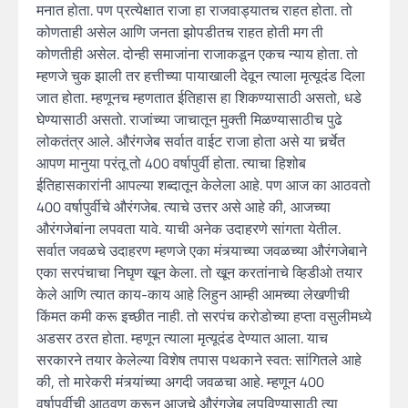
मनात होता. पण प्रत्येक्षात राजा हा राजवाड्यातच राहत होता. तो
कोणताही असेल आणि जनता झोपडीतच राहत होती मग ती
कोणतीही असेल. दोन्ही समाजांना राजाकडून एकच न्याय होता. तो
म्हणजे चुक झाली तर हत्तीच्या पायाखाली देवून त्याला मृत्यूदंड दिला
जात होता. म्हणूनच म्हणतात ईतिहास हा शिकण्यासाठी असतो, धडे
घेण्यासाठी असतो. राजांच्या जाचातून मुक्ती मिळण्यासाठीच पुढे
लोकतंत्र आले. औरंगजेब सर्वात वाईट राजा होता असे या चर्र्चेत
आपण मानुया परंतू तो 400 वर्षापुर्वी होता. त्याचा हिशोब
ईतिहासकारांनी आपल्या शब्दातून केलेला आहे. पण आज का आठवतो
400 वर्षापुर्वीचे औरंगजेब. त्याचे उत्तर असे आहे की, आजच्या
औरंगजेबांना लपवता यावे. याची अनेक उदाहरणे सांगता येतील.
सर्वात जवळचे उदाहरण म्हणजे एका मंत्र्याच्या जवळच्या औरंगजेबाने
एका सरपंचाचा निघृण खून केला. तो खून करतांनाचे व्हिडीओ तयार
केले आणि त्यात काय-काय आहे लिहुन आम्ही आमच्या लेखणीची
किंमत कमी करू इच्छीत नाही. तो सरपंच करोडोच्या हप्ता वसुलीमध्ये
अडसर ठरत होता. म्हणून त्याला मृत्यूदंड देण्यात आला. याच
सरकारने तयार केलेल्या विशेष तपास पथकाने स्वत: सांगितले आहे
की, तो मारेकरी मंत्र्यांच्या अगदी जवळचा आहे. म्हणून 400
वर्षापुर्वीची आठवण करून आजचे औरंगजेब लपविण्यासाठी त्या