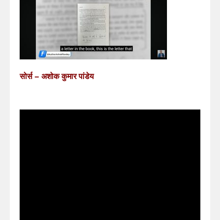
सोर्स – अशोक कुमार पांडेय