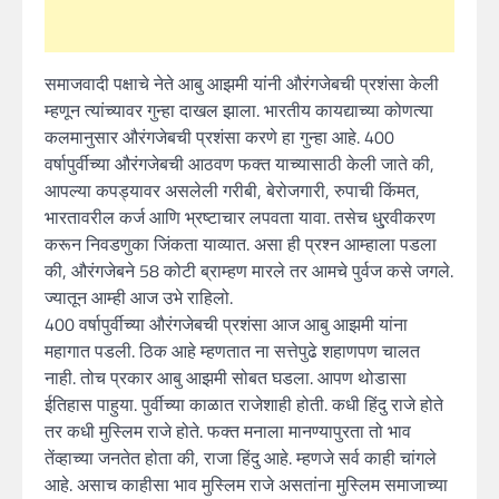
समाजवादी पक्षाचे नेते आबु आझमी यांनी औरंगजेबची प्रशंसा केली
म्हणून त्यांच्यावर गुन्हा दाखल झाला. भारतीय कायद्याच्या कोणत्या
कलमानुसार औरंगजेबची प्रशंसा करणे हा गुन्हा आहे. 400
वर्षापुर्वीच्या औरंगजेबची आठवण फक्त याच्यासाठी केली जाते की,
आपल्या कपड्यावर असलेली गरीबी, बेरोजगारी, रुपाची किंमत,
भारतावरील कर्ज आणि भ्रष्टाचार लपवता यावा. तसेच धु्रवीकरण
करून निवडणुका जिंकता याव्यात. असा ही प्रश्न आम्हाला पडला
की, औरंगजेबने 58 कोटी ब्राम्हण मारले तर आमचे पुर्वज कसे जगले.
ज्यातून आम्ही आज उभे राहिलो.
400 वर्षापुर्वीच्या औरंगजेबची प्रशंसा आज आबु आझमी यांना
महागात पडली. ठिक आहे म्हणतात ना सत्तेपुढे शहाणपण चालत
नाही. तोच प्रकार आबु आझमी सोबत घडला. आपण थोडासा
ईतिहास पाहुया. पुर्वीच्या काळात राजेशाही होती. कधी हिंदु राजे होते
तर कधी मुस्लिम राजे होते. फक्त मनाला मानण्यापुरता तो भाव
तेंव्हाच्या जनतेत होता की, राजा हिंदु आहे. म्हणजे सर्व काही चांगले
आहे. असाच काहीसा भाव मुस्लिम राजे असतांना मुस्लिम समाजाच्या