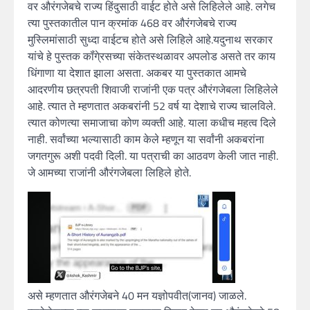
वर औरंगजेबचे राज्य हिंदुसाठी वाईट होते असे लिहिलेले आहे. लगेच
त्या पुस्तकातील पान क्रमांक 468 वर औरंगजेबचे राज्य
मुस्लिमांसाठी सुध्दा वाईटच होते असे लिहिले आहे.यदुनाथ सरकार
यांचे हे पुस्तक कॉंगे्रसच्या संकेतस्थळावर अपलोड असते तर काय
धिंगाणा या देशात झाला असता. अकबर या पुस्तकात आमचे
आदरणीय छत्रपती शिवाजी राजांनी एक पत्र औरंगजेबला लिहिलेले
आहे. त्यात ते म्हणतात अकबरांनी 52 वर्ष या देशाचे राज्य चालविले.
त्यात कोणत्या समाजाचा कोण व्यक्ती आहे. याला कधीच महत्व दिले
नाही. सर्वांच्या भल्यासाठी काम केले म्हणून या सर्वांनी अकबरांना
जगतगुरू अशी पदवी दिली. या पत्राची का आठवण केली जात नाही.
जे आमच्या राजांनी औरंगजेबला लिहिले होते.
असे म्हणतात औरंगजेबने 40 मन यज्ञोपवीत(जानव) जाळले.