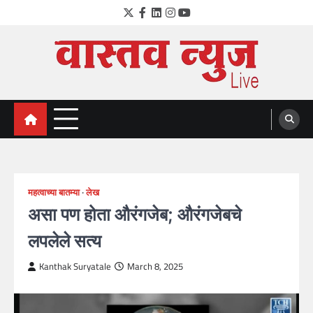
Skip
Twitter
Facebook
LinkedIn
Instagram
YouTube
to
content
VastavNEWSLive.com
a leading NEWS portal of Maharahstra
महत्वाच्या बातम्या
लेख
असा पण होता औरंगजेब; औरंगजेबचे
लपलेले सत्य
Kanthak Suryatale
March 8, 2025