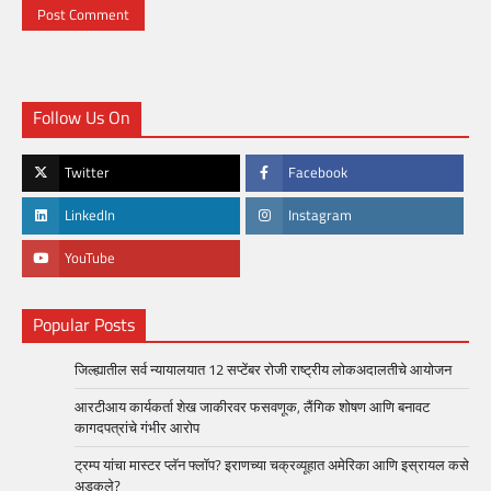
Follow Us On
Twitter
Facebook
LinkedIn
Instagram
YouTube
Popular Posts
जिल्ह्यातील सर्व न्यायालयात 12 सप्टेंबर रोजी राष्ट्रीय लोकअदालतीचे आयोजन
आरटीआय कार्यकर्ता शेख जाकीरवर फसवणूक, लैंगिक शोषण आणि बनावट
कागदपत्रांचे गंभीर आरोप
ट्रम्प यांचा मास्टर प्लॅन फ्लॉप? इराणच्या चक्रव्यूहात अमेरिका आणि इस्रायल कसे
अडकले?