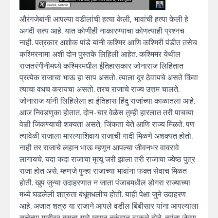
औरंगजेबांनी आपल्या वडीलांची हत्या केली, भावांची हत्या केली हे
अगदी सत्य आहे. यात कोणीही नाकारण्याचा कोणत्याही प्रश्नच
नाही. पत्रकार अशोक पांडे यांनी कश्मिर आणि कश्मिरी पंडीत तसेच
कश्मिरनामा अशी दोन पुस्तके लिहिली आहेत. कश्मिमर येथील
राजतरंगीनीमध्ये कश्मिरमधील ईतिहासकार जोनाराज लिहितात
प्रत्येक राजाचा भाऊ हा साप असतो. त्याला दुर ठेवायचे असते किंवा
त्याचा वधच करायचा असतो. तरच राजाचे राज्य उत्तम चालते.
जोनाराज यांनी लिहिलेला हा ईतिहास हिंदु राजांच्या काळातला आहे.
आज निवडणुका होतात. दोन-चार वेळेस तुम्ही हारलात तरी पाचव्या
वेळी जिंकण्याची शक्यता असते, जिंकता येते आणि राज्य मिळते. पण
त्यावेळी राजाला मारल्याशिवाय राजाची गादी मिळणे अशक्यत होतो.
नाही तर राजाचे लहान भाऊ म्हणून आपल्या जीवनभर वावरावे
लागायचे. यदा कदा राजाचा मृत्यू जरी झाला तरी राजाचा ज्येष्ठ पुत्र
राजा होत असे. म्हणजे पुन्हा राजाच्या भावांना फक्त सेवाच मिळत
होती. खुप जुन्या उदाहरणात न जाता पंजाबमधील डोगरा राज्याच्या
मध्ये घडलेली शत्रुता बंधूूंमधलीच होती. याही पेक्षा जुने उदाहरण
आहे. अजात शत्रु या राजाने आपले वडील बिंबीसार यांना आपल्याला
सत्तेच्या गादीवर बसता यावे म्हणून तुरूंगात टाकले होते. त्यांना जेवण