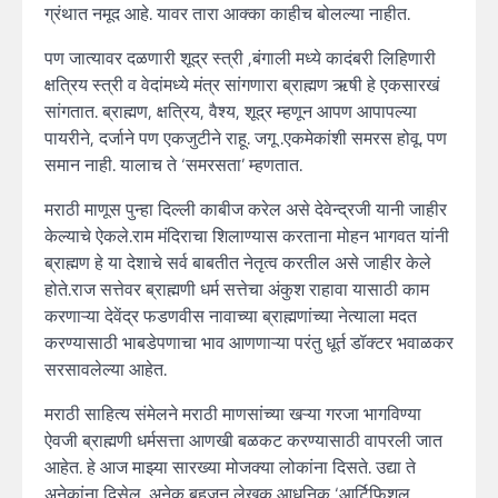
ग्रंथात नमूद आहे. यावर तारा आक्का काहीच बोलल्या नाहीत.
पण जात्यावर दळणारी शूद्र स्त्री ,बंगाली मध्ये कादंबरी लिहिणारी
क्षत्रिय स्त्री व वेदांमध्ये मंत्र सांगणारा ब्राह्मण ऋषी हे एकसारखं
सांगतात. ब्राह्मण, क्षत्रिय, वैश्य, शूद्र म्हणून आपण आपापल्या
पायरीने, दर्जाने पण एकजुटीने राहू. जगू .एकमेकांशी समरस होवू. पण
समान नाही. यालाच ते ‘समरसता’ म्हणतात.
मराठी माणूस पुन्हा दिल्ली काबीज करेल असे देवेन्द्रजी यानी जाहीर
केल्याचे ऐकले.राम मंदिराचा शिलाण्यास करताना मोहन भागवत यांनी
ब्राह्मण हे या देशाचे सर्व बाबतीत नेतृत्व करतील असे जाहीर केले
होते.राज सत्तेवर ब्राह्मणी धर्म सत्तेचा अंकुश राहावा यासाठी काम
करणाऱ्या देवेंद्र फडणवीस नावाच्या ब्राह्मणांच्या नेत्याला मदत
करण्यासाठी भाबडेपणाचा भाव आणणाऱ्या परंतु धूर्त डॉक्टर भवाळकर
सरसावलेल्या आहेत.
मराठी साहित्य संमेलने मराठी माणसांच्या खऱ्या गरजा भागविण्या
ऐवजी ब्राह्मणी धर्मसत्ता आणखी बळकट करण्यासाठी वापरली जात
आहेत. हे आज माझ्या सारख्या मोजक्या लोकांना दिसते. उद्या ते
अनेकांना दिसेल. अनेक बहुजन लेखक आधुनिक ‘आर्टिफिशल