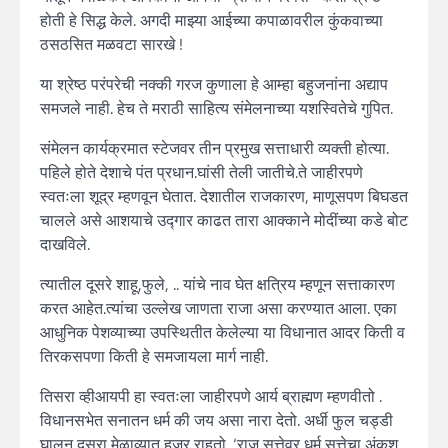
होती हे सिद्ध केले. अगदी माझ्या आईच्या कपाळावरील कुंकवाच्या
ठसठसित मळवटा सारखे !
या श्रेष्ठ परंपरेची नक्की गरज कुणाला हे आम्हा बहुजनांना अद्याप
समजले नाही. हेच ते मराठी साहित्य संमेलनाच्या यशस्वितेचे गुपित.
संमेलन कार्यक्रमात स्टेजवर तीन प्रमुख सत्ताधारी व्यक्ती होत्या.
पहिले होते देशाचे पंत प्रधान.घांसी तेली जातीचे.ते जाहीरपणे
स्वतःला शूद्र म्हणवून घेतात. देशातील राजकारण, माणूसपण बिघडत
चालले असे आशयाचे उद्गार काढत तारा आक्काने मोदींच्या कडे बोट
दाखविले.
त्यातील दूसरे शाहू,फुले, .. यांचे नाव घेत क्षत्रिय म्हणून सत्ताकारण
करत आहेत.त्यांचा उल्लेख जाणता राजा असा करण्यात आला. एका
आधुनिक पेशव्याच्या उपस्थितीत केलेल्या या विधानात आदर किती व
तिरकसपणा किती हे समजायला मार्ग नाही.
तिसरा व्हीआयपी हा स्वतःला जाहीरपणे आर्य ब्राह्मण म्हणवीतो .
विधानसभेत सनातन धर्म की जय असा नारा देतो. अर्धी फुल चड्डी
घालून दसरा मेळाव्यात हजर राहतो. ‘राज सत्तेवर धर्म सत्तेचा अंकुश