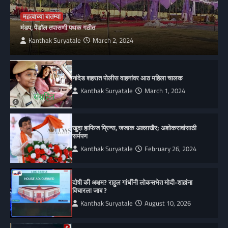
महत्वाच्या बातम्या
मंडप, पेंडॉल तपासणी पथक गठीत
Kanthak Suryatale
March 2, 2024
नांदेड शहरात पोलीस वाहनांवर आठ महिला चालक
Kanthak Suryatale
March 1, 2024
खुदा हाफिज प्रिन्स, जजाक अल्लाखैर; अशोकरावांसाठी
सर्मपण
Kanthak Suryatale
February 26, 2024
दोषी की अक्षम? राहुल गांधींनी लोकसभेत मोदी-शाहांना
विचारला जाब ?
Kanthak Suryatale
August 10, 2026