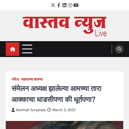
Skip
Twitter
Facebook
LinkedIn
Instagram
YouTube
to
content
VastavNEWSLive.com
a leading NEWS portal of Maharahstra
नांदेड
महत्वाच्या बातम्या
संमेलन अध्यक्ष झालेल्या आमच्या तारा
आक्काचा धाडसीपणा की धूर्तपणा?
Kanthak Suryatale
March 3, 2025