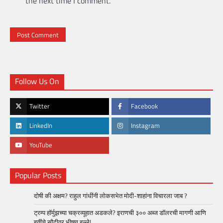
the next time I comment.
Follow Us On
Twitter
Facebook
LinkedIn
Instagram
YouTube
Popular Posts
दोषी की अक्षम? राहुल गांधींनी लोकसभेत मोदी-शाहांना विचारला जाब ?
ट्रम्प हॉर्मुझच्या चक्रव्यूहात अडकले? इराणची ३०० अब्ज डॉलरची मागणी आणि
हूतींचे सौदीवर भीषण हल्ले!