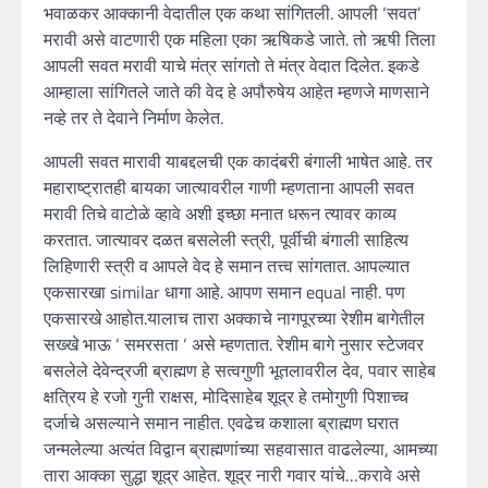
भवाळकर आक्कानी वेदातील एक कथा सांगितली. आपली ‘सवत’
मरावी असे वाटणारी एक महिला एका ऋषिकडे जाते. तो ऋषी तिला
आपली सवत मरावी याचे मंत्र सांगतो ते मंत्र वेदात दिलेत. इकडे
आम्हाला सांगितले जाते की वेद हे अपौरुषेय आहेत म्हणजे माणसाने
नव्हे तर ते देवाने निर्माण केलेत.
आपली सवत मारावी याबद्दलची एक कादंबरी बंगाली भाषेत आहे. तर
महाराष्ट्रातही बायका जात्यावरील गाणी म्हणताना आपली सवत
मरावी तिचे वाटोळे व्हावे अशी इच्छा मनात धरून त्यावर काव्य
करतात. जात्यावर दळत बसलेली स्त्री, पूर्वीची बंगाली साहित्य
लिहिणारी स्त्री व आपले वेद हे समान तत्त्व सांगतात. आपल्यात
एकसारखा similar धागा आहे. आपण समान equal नाही. पण
एकसारखे आहोत.यालाच तारा अक्काचे नागपूरच्या रेशीम बागेतील
सख्खे भाऊ ‘ समरसता ‘ असे म्हणतात. रेशीम बागे नुसार स्टेजवर
बसलेले देवेन्द्रजी ब्राह्मण हे सत्वगुणी भूतलावरील देव, पवार साहेब
क्षत्रिय हे रजो गुनी राक्षस, मोदिसाहेब शूद्र हे तमोगुणी पिशाच्च
दर्जाचे असल्याने समान नाहीत. एवढेच कशाला ब्राह्मण घरात
जन्मलेल्या अत्यंत विद्वान ब्राह्मणांच्या सहवासात वाढलेल्या, आमच्या
तारा आक्का सुद्धा शूद्र आहेत. शूद्र नारी गवार यांचे…करावे असे