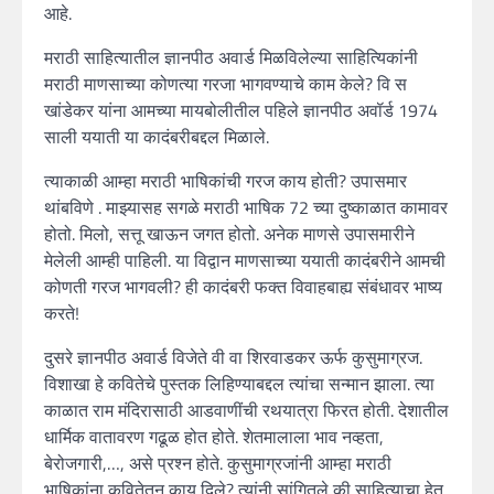
आहे.
मराठी साहित्यातील ज्ञानपीठ अवार्ड मिळविलेल्या साहित्यिकांनी
मराठी माणसाच्या कोणत्या गरजा भागवण्याचे काम केले? वि स
खांडेकर यांना आमच्या मायबोलीतील पहिले ज्ञानपीठ अवॉर्ड 1974
साली ययाती या कादंबरीबद्दल मिळाले.
त्याकाळी आम्हा मराठी भाषिकांची गरज काय होती? उपासमार
थांबविणे . माझ्यासह सगळे मराठी भाषिक 72 च्या दुष्काळात कामावर
होतो. मिलो, सत्तू खाऊन जगत होतो. अनेक माणसे उपासमारीने
मेलेली आम्ही पाहिली. या विद्वान माणसाच्या ययाती कादंबरीने आमची
कोणती गरज भागवली? ही कादंबरी फक्त विवाहबाह्य संबंधावर भाष्य
करते!
दुसरे ज्ञानपीठ अवार्ड विजेते वी वा शिरवाडकर ऊर्फ कुसुमाग्रज.
विशाखा हे कवितेचे पुस्तक लिहिण्याबद्दल त्यांचा सन्मान झाला. त्या
काळात राम मंदिरासाठी आडवाणींची रथयात्रा फिरत होती. देशातील
धार्मिक वातावरण गढूळ होत होते. शेतमालाला भाव नव्हता,
बेरोजगारी,…, असे प्रश्न होते. कुसुमाग्रजांनी आम्हा मराठी
भाषिकांना कवितेतून काय दिले? त्यांनी सांगितले की साहित्याचा हेतू