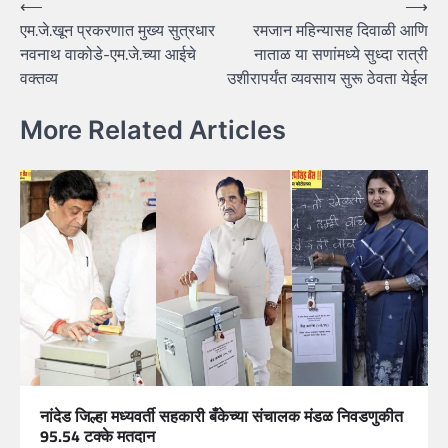
Post
⟵
⟶
एम.जे.खून प्रकरणात मुख्य सुत्रधार
रमजान महिन्यासह दिवाळी आणि
navigation
नवनाथ वाकोडे-एम.जे.च्या आईचे
नाताळ या सणांमध्ये सुध्दा रात्री
वक्तव्य
उशीरापर्यंत व्यवसाय सुरू ठेवता येईल
More Related Articles
नांदेड जिल्हा मध्यवर्ती सहकारी बँकेच्या संचालक मंडळ निवडणुकीत
95.54 टक्के मतदान