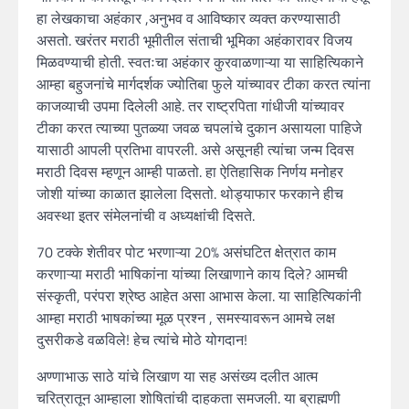
हा लेखकाचा अहंकार ,अनुभव व आविष्कार व्यक्त करण्यासाठी
असतो. खरंतर मराठी भूमीतील संताची भूमिका अहंकारावर विजय
मिळवण्याची होती. स्वतःचा अहंकार कुरवाळणाऱ्या या साहित्यिकाने
आम्हा बहुजनांचे मार्गदर्शक ज्योतिबा फुले यांच्यावर टीका करत त्यांना
काजव्याची उपमा दिलेली आहे. तर राष्ट्रपिता गांधीजी यांच्यावर
टीका करत त्याच्या पुतळ्या जवळ चपलांचे दुकान असायला पाहिजे
यासाठी आपली प्रतिभा वापरली. असे असूनही त्यांचा जन्म दिवस
मराठी दिवस म्हणून आम्ही पाळतो. हा ऐतिहासिक निर्णय मनोहर
जोशी यांच्या काळात झालेला दिसतो. थोड्याफार फरकाने हीच
अवस्था इतर संमेलनांची व अध्यक्षांची दिसते.
70 टक्के शेतीवर पोट भरणाऱ्या 20% असंघटित क्षेत्रात काम
करणाऱ्या मराठी भाषिकांना यांच्या लिखाणाने काय दिले? आमची
संस्कृती, परंपरा श्रेष्ठ आहेत असा आभास केला. या साहित्यिकांनी
आम्हा मराठी भाषकांच्या मूळ प्रश्न , समस्यावरून आमचे लक्ष
दुसरीकडे वळविले! हेच त्यांचे मोठे योगदान!
अण्णाभाऊ साठे यांचे लिखाण या सह असंख्य दलीत आत्म
चरित्रातून आम्हाला शोषितांची दाहकता समजली. या ब्राह्मणी