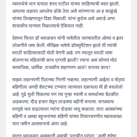
व्यवस्थेचे भान यायला शरद पाटील यांच्या साहित्याची मदत झाली.
आपल्या धडावर आपलेच डोके ठेवा असे सांगणाऱ्या आ ह साळुंखे
यांच्या लिखाणातून दिशा मिळाली. यांना कुठेच असे अवार्ड अगर
शासकीय मान्यता मिळाल्याचे ऐकिवात नाही.
देशभर फिरत डॉ भवाळकर यांनी भाषेतील जात्यावरील ओव्या व इतर
लोकगीते जमा केली. मौखिक भाषेचे डॉक्युमेंटेशन झाले ती त्यांची
मराठी साहित्यासाठी मोठी देणगी आहे. पण त्यातून मराठी भाषा
बोलणाऱ्या महिलांची काय प्रगती झाली? त्यांना असं कोणतं मोठं
सामाजिक, धार्मिक ,राजकीय शहाणपण आलं? वास्तव काय?
माझ्या लहानपणी पिठाच्या गिरणी नव्हत्या. लहानपणी आईला व मोठ्या
बहिणीला अगदी शेवटच्या टप्प्यात जात्यावर दळायला मी ही बसलेलो
आहे. पुढे मुली शिकल्या पण त्या पुन्हा स्वामी व समर्थाच्या बैठकीत
अडकल्या. दीड हजार घेवून लाडक्या बहीनी बनल्या. सगळ्याच
वस्तूचे भाव वाढल्यावर त्यांना दोडका भावु कळाला. तारा आक्कांच्या
बहिणी व आम्हा बहुजनांच्या बहिणी यांच्या विचारसरणीत महत्वकांक्षा
यात जमीन आसमानाचे अंतर आहे.
यातून भवाळकर आक्कानी आमची ‘प्राचीन परंपरा ‘ कशी श्रेष्ठ