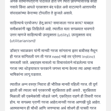
अनेक वर्तमानपत्रांना पाठविले होते पण त्यात छापण्यासारखं काही
नसावे किंवा आपले प्रकाशन बंद पडेल असे वाटल्याने आत्तापर्यंत
संपादकांच्या केराच्या टोपलीत ते कुजले असावे.
साहित्याचे प्रयोजन/ हेतू काय? समाजाला गरज काय? याबद्दल
समीक्षकांनी खूप लिहिलेले आहे. त्यातील मला सगळ्यात भावणारे
उत्तर म्हणजे साहित्याची उपयुक्तता (utility). उपयुक्तता वाद
(utilitarianism)!
डॉक्टर भवाळकर यांनी मानवी गरजा सांगताना इतर बाबीसह मैथुन
ही गरज सांगितली पण ती गरज need नव्हे तर प्रेरणा Instinct
समजली जाते. अब्राहम मासलो या विचारवंताने मांडलेल्या पाच
गरजा ज्या थोड्याफार फरकाने जगभर मान्य केल्या त्या आम्हा मराठी
भाषिकांना लागू पडतात.
त्यातील अन्न वस्त्र निवारा ही भौतिक मानवी पहिली गरज. ती पूर्ण
झाली की त्याला सर्व प्रकारची सुरक्षितता हवी असते . सुरक्षितता
मिळाली की एकमेकांशी जोडले जाणे, एकत्रित राहणे ही तिसरी गरज
होय. या सगळ्या प्राणी गरजा आहेत.मानवी गरजा आणखी पुढे आहेत.
आत्मसन्मान ही चौथी आणि जगण्याचा अर्थ शोधणे ही पाचवी गरज