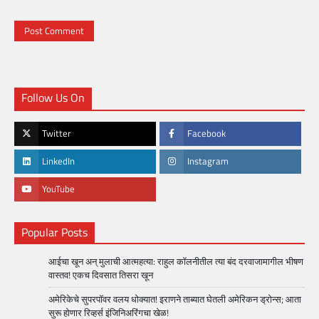
Follow Us On
Twitter
Facebook
LinkedIn
Instagram
YouTube
Popular Posts
आईचा खून अन् मुलाची आत्महत्या: राहुल कॉलनीतील त्या बंद दरवाजामागील भीषण
वास्तव! एकच दिवसात तिसरा खून
अमेरिकेचे सुपरपॉवर वलय धोक्यात! इराणने ताब्यात घेतली अमेरिकन ड्रोन्स; आता
सुरू होणार रिव्हर्स इंजिनिअरिंगचा खेळ!