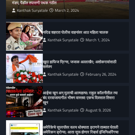
मंडप, पेंडॉल तपासणी पथक गठीत
Kanthak Suryatale
March 2, 2024
नांदेड शहरात पोलीस वाहनांवर आठ महिला चालक
Kanthak Suryatale
March 1, 2024
खुदा हाफिज प्रिन्स, जजाक अल्लाखैर; अशोकरावांसाठी
सर्मपण
Kanthak Suryatale
February 26, 2024
आईचा खून अन् मुलाची आत्महत्या: राहुल कॉलनीतील त्या
बंद दरवाजामागील भीषण वास्तव! एकच दिवसात तिसरा
खून
Kanthak Suryatale
August 9, 2026
अमेरिकेचे सुपरपॉवर वलय धोक्यात! इराणने ताब्यात घेतली
अमेरिकन ड्रोन्स; आता सुरू होणार रिव्हर्स इंजिनिअरिंगचा