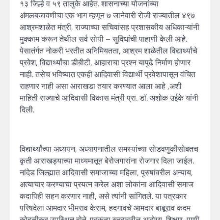
१३ जिल्हे व ५९ तालुके आहेत. शासनाच्या योजनांच्या
अंमलबजावणीचा एक भाग म्हणून ७ जानेवारी रोजी राज्यातील ४९७
आश्रमशाळेत मंत्री, राज्याच्या सचिवांसह प्रशासकीय अधिकाऱ्यांनी
मुक्काम करून तेथील सर्व सोयी – सुविधांची पाहाणी केली आहे.
पेसातंर्गत नोकरी भरतीत अनिमियतता, आश्रम शाळेतील विद्यार्थ्यांचे
प्रवेश, विद्यार्थ्यांचा डीबीटी, आहाराचा प्रश्न यापुढे निर्माण होणार
नाही. तसेच भविष्यात एकही आदिवासी विद्यार्थी प्रवेशापासून वंचित
राहणार नाही असा आराखडा तयार करण्यात आला आहे ,अशी
माहिती राज्याचे आदिवासी विकास मंत्री प्रा. डॉ. अशोक उईके यांनी
दिली.
विद्यार्थ्यांच्या अध्ययन, अध्यापनातील समस्यांच्या सोडवणुकीसोबतच
कृती आराखड्याच्या माध्यमातून बेरोजगारांना रोजगार दिला जाईल.
नांदेड जिल्ह्यात आदिवासी समाजाच्या महिला, पुरुषांवरील अन्याय,
अत्याचार करण्याचा प्रयत्न करेल अशा लोकांना आदिवासी समाज
कदापिही सहन करणार नाही, असे त्यांनी सांगितले. या पत्रकार
परिषदेला आमदार भीमराव केराम, हदगावचे आमदार बाबूराव कदम
कोहळीकर उपस्थित होते. प्रकल्प स्तरावरील आरोग्य, शिक्षण, पाणी