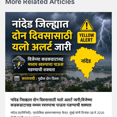
More Related Articles
नांदेड जिल्ह्यात दोन दिवसासाठी यलो अलर्ट जारी;विजेच्या
कडकडाटासह मध्यम स्वरुपाचा पाऊस पडण्याची शक्यता
नांदेड (प्रतिनिधी)- प्रादेशिक हवामानशास्त्र केंद्र, मुंबई यांनी दिनांक 08 मे 2026