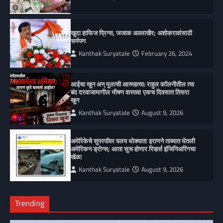
खुदा हाफिज प्रिन्स, जजाक अल्लाखैर; अशोकरावांसाठी
सर्मपण
Kanthak Suryatale
February 26, 2024
आईचा खून अन् मुलाची आत्महत्या: राहुल कॉलनीतील त्या
बंद दरवाजामागील भीषण वास्तव! एकच दिवसात तिसरा
खून
Kanthak Suryatale
August 9, 2026
अमेरिकेचे सुपरपॉवर वलय धोक्यात! इराणने ताब्यात घेतली
अमेरिकन ड्रोन्स; आता सुरू होणार रिव्हर्स इंजिनिअरिंगचा
खेळ!
Kanthak Suryatale
August 9, 2026
Trending