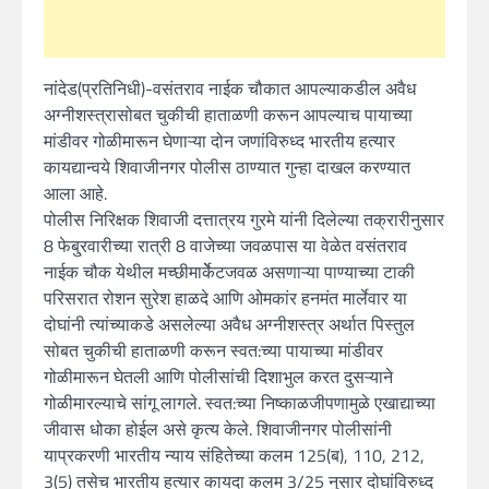
नांदेड(प्रतिनिधी)-वसंतराव नाईक चौकात आपल्याकडील अवैध
अग्नीशस्त्रासोबत चुकीची हाताळणी करून आपल्याच पायाच्या
मांडीवर गोळीमारून घेणाऱ्या दोन जणांविरुध्द भारतीय हत्यार
कायद्यान्वये शिवाजीनगर पोलीस ठाण्यात गुन्हा दाखल करण्यात
आला आहे.
पोलीस निरिक्षक शिवाजी दत्तात्रय गुरमे यांनी दिलेल्या तक्रारीनुसार
8 फेबु्रवारीच्या रात्री 8 वाजेच्या जवळपास या वेळेत वसंतराव
नाईक चौक येथील मच्छीमार्केेटजवळ असणाऱ्या पाण्याच्या टाकी
परिसरात रोशन सुरेश हाळदे आणि ओमकांर हनमंत मार्लेवार या
दोघांनी त्यांच्याकडे असलेल्या अवैध अग्नीशस्त्र अर्थात पिस्तुल
सोबत चुकीची हाताळणी करून स्वत:च्या पायाच्या मांडीवर
गोळीमारून घेतली आणि पोलीसांची दिशाभुल करत दुसऱ्याने
गोळीमारल्याचे सांगू लागले. स्वत:च्या निष्काळजीपणामुळे एखाद्याच्या
जीवास धोका होईल असे कृत्य केले. शिवाजीनगर पोलीसांनी
याप्रकरणी भारतीय न्याय संहितेच्या कलम 125(ब), 110, 212,
3(5) तसेच भारतीय हत्यार कायदा कलम 3/25 नुसार दोघांविरुध्द