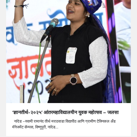
‘ज्ञानतीर्थ-२०२५’ आंतरमहाविद्यालयीन युवक महोत्सव – जलसा
नांदेड –स्वामी रामानंद तीर्थ मराठवाडा विद्यापीठ आणि ग्रामीण टेक्निकल अँड
मॅनेजमेंट कॅम्पस, विष्णुपुरी, नांदेड…