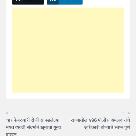
Post
⟵
⟶
चार फेब्रुवारी रोजी सापडलेल्या
राज्यातील 496 पोलीस अंमलदारांचे
navigation
मयत व्यक्ती संदर्भाने खूनाचा गुन्हा
अधिकारी होण्याचे स्वप्न पुर्ण
दाखल