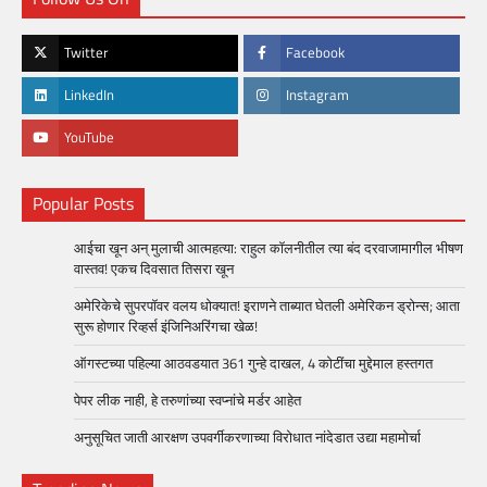
Twitter
Facebook
LinkedIn
Instagram
YouTube
Popular Posts
आईचा खून अन् मुलाची आत्महत्या: राहुल कॉलनीतील त्या बंद दरवाजामागील भीषण
वास्तव! एकच दिवसात तिसरा खून
अमेरिकेचे सुपरपॉवर वलय धोक्यात! इराणने ताब्यात घेतली अमेरिकन ड्रोन्स; आता
सुरू होणार रिव्हर्स इंजिनिअरिंगचा खेळ!
ऑगस्टच्या पहिल्या आठवडयात 361 गुन्हे दाखल, 4 कोटींचा मुद्देमाल हस्तगत
पेपर लीक नाही, हे तरुणांच्या स्वप्नांचे मर्डर आहेत
अनुसूचित जाती आरक्षण उपवर्गीकरणाच्या विरोधात नांदेडात उद्या महामोर्चा