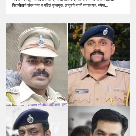
विद्यापीठाचे संस्थापक व पहिले कुलगुरू, लातूरचे माजी नगराध्यक्ष, ज्येष्ठ…