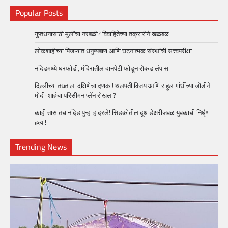
Popular Posts
गुप्तधनासाठी मुलींचा नरबळी? विवाहितेच्या तक्रारीने खळबळ
लोकशाहीच्या पिंजऱ्यात धनुष्यबाण आणि घटनात्मक संस्थांची सत्त्वपरीक्षा
नांदेडमध्ये घरफोडी, मंदिरातील दानपेटी फोडून रोकड लंपास
दिल्लीच्या तख्ताला दक्षिणेचा दणका! थलपती विजय आणि राहुल गांधींच्या जोडीने
मोदी-शाहंचा परिसीमन प्लॅन रोखला?
काही तासातच नांदेड पुन्हा हादरले! सिडकोतील दूध डेअरीजवळ युवकाची निर्घृण
हत्या!
Trending News