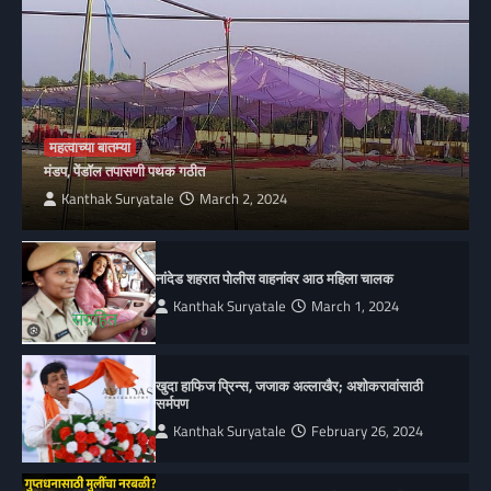
महत्वाच्या बातम्या
मंडप, पेंडॉल तपासणी पथक गठीत
Kanthak Suryatale
March 2, 2024
नांदेड शहरात पोलीस वाहनांवर आठ महिला चालक
Kanthak Suryatale
March 1, 2024
खुदा हाफिज प्रिन्स, जजाक अल्लाखैर; अशोकरावांसाठी
सर्मपण
Kanthak Suryatale
February 26, 2024