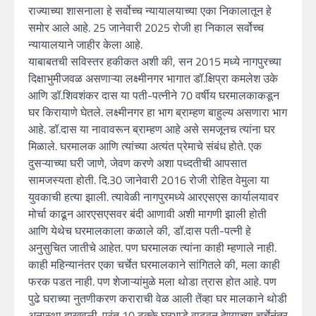
राज्याच्या शासनाला हे सर्वोच्च न्यायालयाच्या एका निकालातून हे
समोर आले आहे. 25 जानेवारी 2025 रोजी हा निकाल सर्वोच्च
न्यायालयाने जाहीर केला आहे.
याबाबतची सविस्तर हकीकत अशी की, सन 2015 मध्ये नागपुरच्या
दिक्षाभुमीजवळ असणाऱ्या लक्ष्मीनगर भागात डॉ.क्षिप्रा कमलेश उके
आणि डॉ.शिवशंकर दास या पती-पत्नीने 70 वर्षीय घरमालकाकडून
घर किरायाणे घेतले. लक्ष्मीनगर हा भाग ब्राम्हण बाहुल्य असणारा भाग
आहे. डॉ.दास या नावावरून ब्राम्हण आहे असे समजूनच त्यांना घर
मिळाले. घरमालक आणि त्यांच्या अत्यंत प्रेमाचे संबंध होते. एक
दुसऱ्याच्या घरी जाणे, जेवण करणे अशा पध्दतीची आपसात
सामजस्यता होती. दि.30 जानेवारी 2016 रोजी रोहित वेमुला या
युवकाची हत्या झाली. त्यावेळी नागपुरमध्ये आरएसएस कार्यालयावर
मोर्चा काढून आरएसएसवर बंदी आणावी अशी मागणी झाली होती
आणि येथेच घरमालकाला कळाले की, डॉ.दास पती-पत्नी हे
अनुसुचित जातीचे आहेत. पण घरमालक त्यांना काही म्हणाले नाही.
काही महिन्यानंतर एका चर्चेत घरमालकाने सांगितले की, मला काही
फरक पडत नाही. पण शेजाऱ्यांमुळे मला थोडा त्रास होत आहे. पण
पुढे घराच्या नुतणीकरण कराराची वेळ आली तेंव्हा घर मालकाने थोडी
अनास्था दाखवली. परंतू 10 टक्के घरभाडे वाढवून देण्याच्या चर्चेनंतर