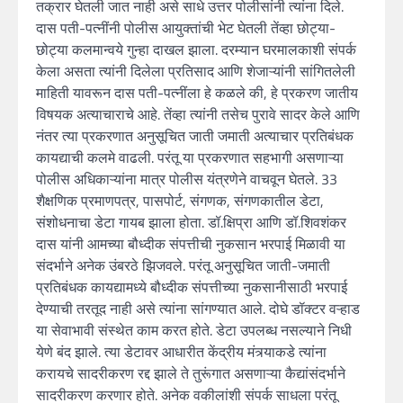
तक्रार घेतली जात नाही असे साधे उत्तर पोलीसांनी त्यांना दिले.
दास पती-पत्नींनी पोलीस आयुक्तांची भेट घेतली तेंव्हा छोट्या-
छोट्या कलमान्वये गुन्हा दाखल झाला. दरम्यान घरमालकाशी संपर्क
केला असता त्यांनी दिलेला प्रतिसाद आणि शेजाऱ्यांनी सांगितलेली
माहिती यावरून दास पती-पत्नींला हे कळले की, हे प्रकरण जातीय
विषयक अत्याचाराचे आहे. तेंव्हा त्यांनी तसेच पुरावे सादर केले आणि
नंतर त्या प्रकरणात अनुसूचित जाती जमाती अत्याचार प्रतिबंधक
कायद्याची कलमे वाढली. परंतू या प्रकरणात सहभागी असणाऱ्या
पोलीस अधिकाऱ्यांना मात्र पोलीस यंत्रणेने वाचवून घेतले. 33
शैक्षणिक प्रमाणपत्र, पासपोर्ट, संगणक, संगणकातील डेटा,
संशोधनाचा डेटा गायब झाला होता. डॉ.क्षिप्रा आणि डॉ.शिवशंकर
दास यांनी आमच्या बौध्दीक संपत्तीची नुकसान भरपाई मिळावी या
संदर्भाने अनेक उंबरठे झिजवले. परंतू अनुसूचित जाती-जमाती
प्रतिबंधक कायद्यामध्ये बौध्दीक संपत्तीच्या नुकसानीसाठी भरपाई
देण्याची तरतूद नाही असे त्यांना सांगण्यात आले. दोघे डॉक्टर वऱ्हाड
या सेवाभावी संस्थेत काम करत होते. डेटा उपलब्ध नसल्याने निधी
येणे बंद झाले. त्या डेटावर आधारीत केंद्रीय मंत्र्याकडे त्यांना
करायचे सादरीकरण रद्द झाले ते तुरूंगात असणाऱ्या कैद्यांसंदर्भाने
सादरीकरण करणार होते. अनेक वकीलांशी संपर्क साधला परंतू