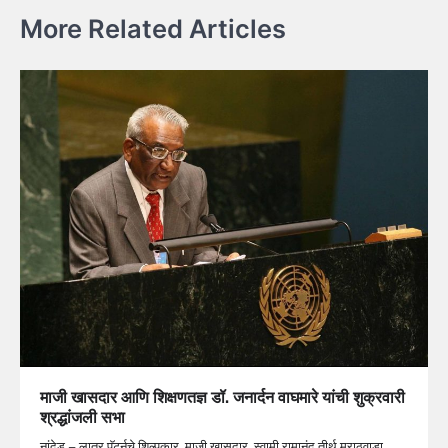
More Related Articles
माजी खासदार आणि शिक्षणतज्ञ डॉ. जनार्दन वाघमारे यांची शुक्रवारी
श्रद्धांजली सभा
नांदेड – लातूर पॅटर्नचे शिल्पकार, माजी खासदार, स्वामी रामानंद तीर्थ मराठवाडा