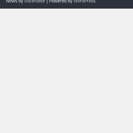
News by
Ascendoor
| Powered by
WordPress
.