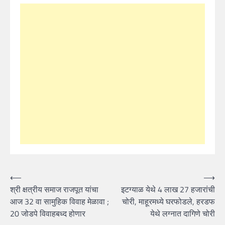
Post
⟵
⟶
श्री क्षत्रीय समाज राजपूत यांचा
इटग्याळ येथे 4 लाख 27 हजारांची
navigation
आज 32 वा सामुहिक विवाह मेळावा ;
चोरी, माहूरमध्ये घरफोडले, हरडफ
20 जोडपे विवाहबध्द होणार
येथे लग्नात दागिणे चोरी