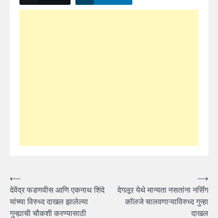
Post
⟵
⟶
देवेंद्र फडणवीस आणि एकनाथ शिंदे
देगलूर येथे मान्यता नसतांना नर्सिंग
navigation
यांच्या विरुध्द दाखल झालेल्या
कॉलजे चालवणाऱ्याविरुध्द गुन्हा
गुन्ह्याची चौकशी करण्यासाठी
दाखल