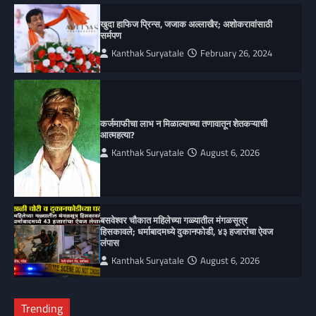
खुदा हाफिज प्रिन्स, जजाक अल्लाखैर; अशोकरावांसाठी
सर्मपण
Kanthak Suryatale
February 26, 2024
कर्जमाफीचा लाभ न मिळाल्याच्या तणावातून शेतकऱ्याची
आत्महत्या?
Kanthak Suryatale
August 6, 2026
बसवेश्वर चौकात महिलेच्या गळ्यातील मंगळसूत्र
हिसकावले; धर्माबादमध्ये दुकानफोडी, ४३ हजारांचा ऐवज
लंपास
Kanthak Suryatale
August 6, 2026
Trending