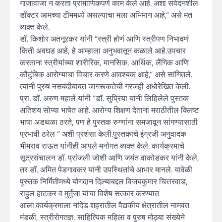
गाजावाजा न करता प्रामाणिकपणे काम केले आहे. अशा संवेदनशील
डॉक्टर आमच्या टीममध्ये असल्याचा मला अभिमान आहे,” असे मत
व्यक्त केले.
डॉ. किशोर अतनूरकर यांनी “स्त्री होणं आणि स्त्रीपण निभावणं
किती अवघड आहे, हे आम्हाला अनुभवातून कळाले आहे.उपचार
करताना स्त्रीयांच्या शारीरिक, मानसिक, आर्थिक, लैंगिक आणि
कौटुंबिक आरोग्याचा विचार करणे आवश्यक आहे,” असे सांगितले.
त्यांनी पुरुष नसबंदीबाबत जागरूकतेची गरजही अधोरेखित केली.
प्रा. डॉ. अरुण महाले यांनी “डॉ. सुप्रिया यांनी लिहिलेले पुस्तक
अतिशय सोप्या भाषेत आहे. आरोग्य शिक्षण देताना मराठीतील क्लिष्ट
भाषा अडथळा ठरते, पण हे पुस्तक रुग्णांना समजावून सांगण्यासाठी
प्रभावी ठरेल ” अशी प्रशंसा केली.पुस्तकाचे इंग्रजी अनुवादक
भीमराव राऊत यांनीही आपले मनोगत व्यक्त केले. कार्यक्रमाचे
सूत्रसंचालन डॉ. प्रांजली जोशी आणि जयंत वाकोडकर यांनी केले,
तर डॉ. अमित पेडगावकर यांनी उपस्थितांचे आभार मानले. यावेळी
पुस्तक निर्मितीमध्ये योगदान दिल्याबद्दल विजयकुमार चित्तरवाड,
राहुल हाटकर व मुर्तुजा यांचा विशेष सत्कार करण्यात
आला.कार्यक्रमाला नांदेड शहरातील वैद्यकीय क्षेत्रातील नामवंत
मंडळी, स्त्रीरोगतज्ञ, साहित्यिक महिला व पुरुष मोठ्या संख्येने