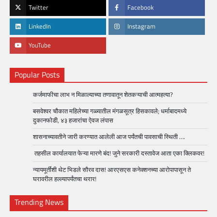
Twitter
Facebook
LinkedIn
Instagram
YouTube
Popular Posts
कर्जमाफीचा लाभ न मिळाल्याच्या तणावातून शेतकऱ्याची आत्महत्या?
बसवेश्वर चौकात महिलेच्या गळ्यातील मंगळसूत्र हिसकावले; धर्माबादमध्ये
दुकानफोडी, ४३ हजारांचा ऐवज लंपास
शासनाच्यावतीने जारी करण्यात आलेली आज पर्यंतची पावसाची स्थिती ….
तहसील कार्यालयात फेऱ्या मारणे बंद! जुने सरकारी दस्तावेज आता एका क्लिकवर!
न्यायमूर्तींशी थेट भिडले सौरव दास! आरएसएस कनेक्शनच्या आरोपापासून ते
घरावरील हल्ल्यापर्यंतचा थरार!
Trending News