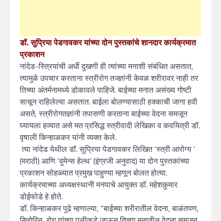
डॉ. सुप्रिया पेडगावकर यांच्या दोन पुस्तकांचे शानदार कार्यक्रमात
प्रकाशन
नांदेड-स्त्रियांची अर्धी दुखणी ही त्यांच्या मनाशी संबंधित असतात,
त्यामुळे उपचार करताना स्त्रीरोग तज्ज्ञांनी केवळ शरीरावर नाही तर
तिच्या अंतर्मनामध्ये डोकावले पाहिजे. बाईच्या मनात असंख्य गोष्टी
साचून राहिलेल्या असतात. बाईला बोलण्यासाठी हक्काची जागा हवी
असते, स्त्रीरोगतज्ञांनी तपासणी करताना बाईच्या वेदना समजून
घ्यायला हव्यात असे मत प्रसिद्ध स्त्रीवादी लेखिका व कवयित्री डॉ.
वृषाली किन्हाळकर यांनी व्यक्त केले.
त्या नांदेड येथील डॉ. सुप्रिया पेडगावकर लिखित ‘स्त्री आरोग्य ‘
(मराठी) आणि ‘वुमेन्स हेल्थ’ (इंग्रजी अनुवाद) या दोन पुस्तकांच्या
प्रकाशन सोहळ्यात प्रमुख पाहुण्या म्हणून बोलत होत्या.
कार्यक्रमाच्या अध्यक्षस्थानी मनपाचे आयुक्त डॉ. महेशकुमार
डोईफोडे हे होते.
डॉ. किन्हाळकर पुढे म्हणाल्या, “बाईच्या शरीरातील वेदना, बाळंतपण,
सिझेरिन, रोग यांच्या पलीकडे जाऊन तिच्या मनातील वेदना समजून