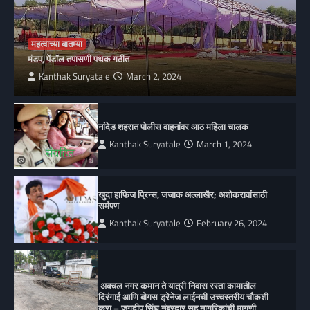
महत्वाच्या बातम्या
मंडप, पेंडॉल तपासणी पथक गठीत
Kanthak Suryatale
March 2, 2024
नांदेड शहरात पोलीस वाहनांवर आठ महिला चालक
Kanthak Suryatale
March 1, 2024
खुदा हाफिज प्रिन्स, जजाक अल्लाखैर; अशोकरावांसाठी
सर्मपण
Kanthak Suryatale
February 26, 2024
अबचल नगर कमान ते यात्री निवास रस्ता कामातील
दिरंगाई आणि बोगस ड्रेनेज लाईनची उच्चस्तरीय चौकशी
करा – जगदीप सिंघ नंबरदार सह नागरिकांची मागणी