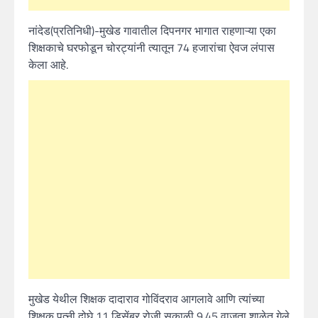
नांदेड(प्रतिनिधी)-मुखेड गावातील दिपनगर भागात राहणाऱ्या एका
शिक्षकाचे घरफोडून चोरट्यांनी त्यातून 74 हजारांचा ऐवज लंपास
केला आहे.
मुखेड येथील शिक्षक दादाराव गोविंदराव आगलावे आणि त्यांच्या
शिक्षक पत्नी दोघे 11 डिसेंबर रोजी सकाळी 9.45 वाजता शाळेत गेले