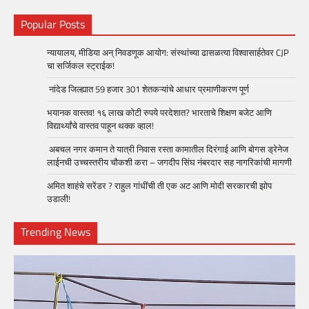
Popular Posts
न्यायालय, मीडिया अन् निवडणूक आयोग: संस्थांच्या ढासळत्या विश्वासार्हतेवर CJP
चा सर्जिकल स्ट्राईक!
नांदेड जिल्ह्यात 59 हजार 301 शेतकऱ्यांचे आधार प्रमाणीकरण पूर्ण
भयानक वास्तव! १६ लाख कोटी रुपये परदेशात? भारताचे शिक्षण बजेट आणि
विद्यार्थ्यांचे वास्तव पाहून थक्क व्हाल!
अबचल नगर कमान ते यात्री निवास रस्ता कामातील दिरंगाई आणि बोगस ड्रेनेज
लाईनची उच्चस्तरीय चौकशी करा – जगदीप सिंघ नंबरदार सह नागरिकांची मागणी
अमित शाहंचे सरेंडर ? राहुल गांधींची ती एक अट आणि मोदी सरकारची झोप
उडाली!
Trending News