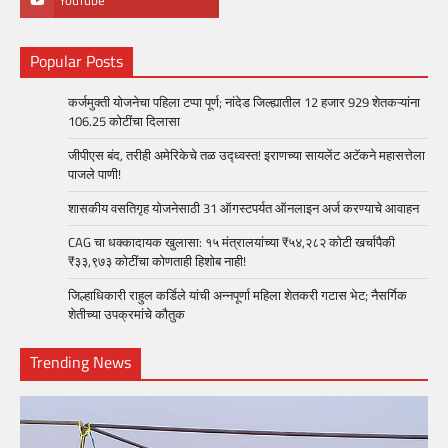
YouTube
Popular Posts
कर्जमुक्ती योजनेचा पहिला टप्पा पूर्ण; नांदेड जिल्ह्यातील 12 हजार 929 शेतकऱ्यांना
106.25 कोटींचा दिलासा
जीपीएस बंद, तरीही अमेरिकेचे तळ उद्ध्वस्त! इराणच्या सायलेंट अटॅकने महासत्तेला
पाजले पाणी!
शासकीय वसतिगृह योजनेसाठी 31 ऑगस्टपर्यत ऑनलाइन अर्ज करण्याचे आवाहन
CAG चा धक्कादायक खुलासा: १५ मंत्रालयांच्या ₹५४,२८२ कोटी खर्चापैकी
₹३३,९७३ कोटींचा कोणताही हिशोब नाही!
जिल्हाधिकारी राहुल कर्डिले यांची अन्नपूर्णा महिला शेतकरी गटास भेट; नैसर्गिक
शेतीच्या उपक्रमांचे कौतुक
Trending News