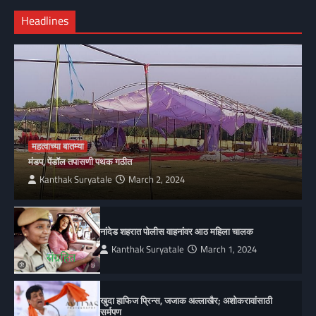
Headlines
महत्वाच्या बातम्या
मंडप, पेंडॉल तपासणी पथक गठीत
Kanthak Suryatale
March 2, 2024
नांदेड शहरात पोलीस वाहनांवर आठ महिला चालक
Kanthak Suryatale
March 1, 2024
खुदा हाफिज प्रिन्स, जजाक अल्लाखैर; अशोकरावांसाठी
सर्मपण