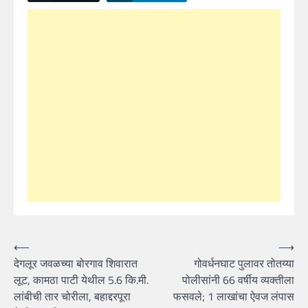
Post
⟵
⟶
देगलूर जवळच्या बोरगाव शिवारात
गोवर्धनघाट पुलावर तोतय्या
navigation
लूट, कामठा पाटी येथील 5.6 कि.मी.
पोलीसांनी 66 वर्षीय व्यक्तीला
लांबीची तार चोरीला, बहाद्दरपूरा
फसवले; 1 लाखांचा ऐवज लंपास