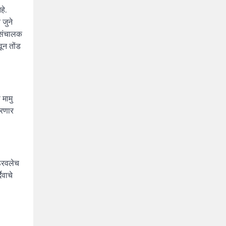
हे.
 जुने
ा संचालक
ून तोंड
 मामु
करणार
 ठरवलेच
ैवाचे