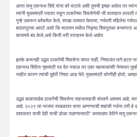
आत्ता मामु एकनाथ शिंदे यांना बरे वाटावे अशी तुमची इच्छा असेल तर त्य
त्यांनी मुख्यमंत्री पदावर राहून ठाकरेंच्या शिवसेनेची जी वाताहात लावली त
गुन्हे उकरून ब्लॅकमेल केले, शाखा ताब्यात घेतल्या, गर्भवती महिलेस ग
बदलापुरचा आपटे असो कि मालवण मधील निकृष्ठ शिवपुतळा बनवणारा आपटे य
कायमचे बंद केले,असे किती तरी पराक्रम केले आहेत.
इतके करूनही उद्धव ठाकरेंची शिवसेना संपत नाही, निष्ठावंत मागे हटत नाहीत
एकनाथ शिंदेंना गृहमंत्री पद देत नसाल तर एका महत्वाकांशी नेत्यावर
नाहीत कारण त्यांची दुहेरी निष्ठा आड येते. मुख्यमंत्री कोणीही होवो, आम्हा
उद्धव बाळासाहेब ठाकरेंची शिवसेना सहजासहजी संपवणे अशक्य आहे, मात्र 
आहे. २०२९ ला भाजपा स्वबळावर सत्ता आणण्याची शहांची गर्जना तरी हे दर्श
दशावतार याची देही याची डोळा पाहण्यासाठी” कामाख्या देवीने मामु एकनाथ शिं