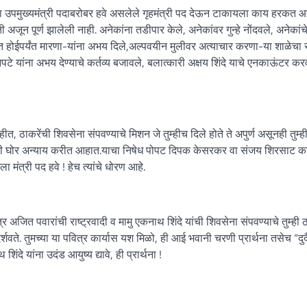
ांना उपमुख्यमंत्री पदाबरोबर हवे असलेले गृहमंत्री पद देऊन टाकायला काय हरकत आ
ी अजून पूर्ण झालेली नाही. अनेकांना तडीपार केले, अनेकांवर गुन्हे नोंदवले, अनेकांचे
र्भपात होईपर्यंत मारणा-यांना अभय दिले,अल्पवयीन मुलीवर अत्याचार करणा-या शाळेच
ांना अभय देण्याचे कर्तव्य बजावले, बलात्कारी अक्षय शिंदे याचे एनकाऊंटर करव
, ठाकरेंची शिवसेना संपवण्याचे मिशन जे तुम्हीच दिले होते ते अपुर्ण असूनही तुम्ही
 तुम्ही घोर अन्याय करीत आहात.याचा निषेध पोपट दिपक केसरकर वा संजय शिरसाट 
ला मंत्री पद हवे ! हेच त्यांचे धोरण आहे.
अजित पवारांची राष्ट्रवादी व मामु एकनाथ शिंदे यांची शिवसेना संपवण्याचे तुम्ही
वते. तुमच्या या पवित्र कार्यास यश मिळो, ही आई भवानी चरणी प्रार्थना तसेच “दुर्द
दे यांना उदंड आयुष्य द्यावे, ही प्रार्थना !