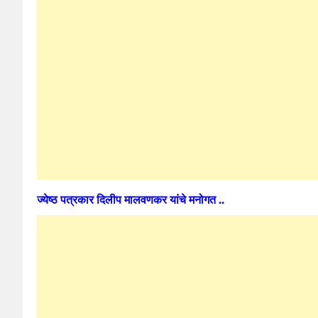
ज्येष्ठ पत्रकार दिलीप मालवणकर यांचे मनोगत ..