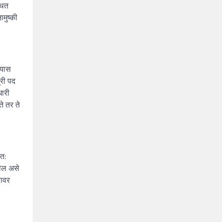
थित
ामुष्की
्यास
्री पद
धारी
ते तर ते
वत:
तील असे
यावर