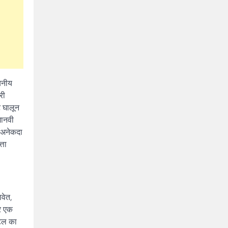
दयनीय
री
ट घालून
मानवी
 अनेकदा
्ता
वेत,
्र एक
िटल का