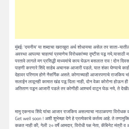
मुंबई: ‘दयनीय’ या शब्दाचा खराखुरा अर्थ शोधायचा असेल तर साता-यातील 
अवस्था आपल्या चाहत्यां प्रमाणेच विरोधकांच्या दृष्टीस पडू नये,यासाठी
परतावे लागले मग प्रसिद्धी माध्यमांचे काय घेऊन बसलात राव ! दोन द
पाहणी करणारे शिंदे साहेब अचानक आजारी पडले, यात शंका घेण्याचे काह
देहावर परिणाम होणे नैसर्गिक असते. कोणाच्याही आजारपणाचे राजकिय 
सलाईन लावूनही कामात खंड पडू दिला नाही, दोन वेळा कोरोना होऊन ही रू
अतिताण पडून आजारी पडले तर कोणीही आश्चर्य वाटून घेऊ नये, ते देखील 
मामु एकनाथ शिंदे यांचा आजार राजकिय असल्याचा नाठाळपणा विरोधक करीत 
Get well soon ! अशी शुभेच्छा देणे हे प्रत्येकाचे कर्तव्य आहे. ते तणा
कळत नाही की, गेली २० वर्षे आमदार, विरोधी पक्ष नेता, कॅबिनेट मंत्री व 