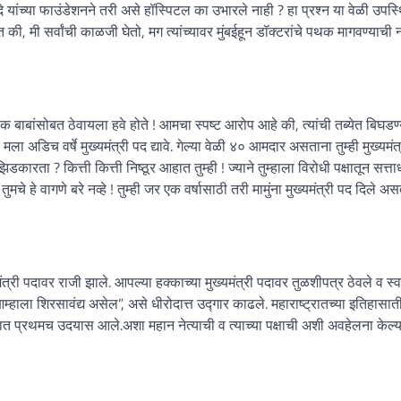
 यांच्या फाउंडेशनने तरी असे हॉस्पिटल का उभारले नाही ? हा प्रश्न या वेळी उपस्
त की, मी सर्वांची काळजी घेतो, मग त्यांच्यावर मुंबईहून डॉक्टरांचे पथक मागवण्याची न
े पथक बाबांसोबत ठेवायला हवे होते ! आमचा स्पष्ट आरोप आहे की, त्यांची तब्येत बिघडण
अडिच वर्षे मुख्यमंत्री पद द्यावे. गेल्या वेळी ४० आमदार असताना तुम्ही मुख्यमंत
ता ? कित्ती कित्ती निष्ठूर आहात तुम्ही ! ज्याने तुम्हाला विरोधी पक्षातून सत्ता
मचे हे वागणे बरे नव्हे ! तुम्ही जर एक वर्षासाठी तरी मामुंना मुख्यमंत्री पद दिले अस
री पदावर राजी झाले. आपल्या हक्काच्या मुख्यमंत्री पदावर तुळशीपत्र ठेवले व स्
आम्हाला शिरसावंद्य असेल”, असे धीरोदात्त उद्गार काढले. महाराष्ट्रातच्या इतिहासा
तिहासात प्रथमच उदयास आले.अशा महान नेत्याची व त्याच्या पक्षाची अशी अवहेलना केल्