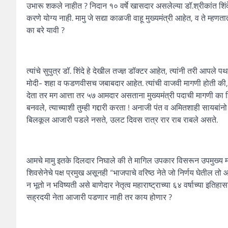
उभारू शकले नाहीत ? निदान १० वर्षे खासदार असलेल्या डॉ.श्रीकांत शिंदे
करणे योग्य नाही. मामु जे सद्या काळजी वाहू मुख्यमंत्री आहेत, व ते म्हणता
का बरे यावी ?
त्यांचे सुपुत्र डॉ. शिंदे हे देखील तज्ज्ञ डॉक्टर आहेत, त्यांनी तरी आपल
मोदी- शहा व फडणवीसच जबाबदार आहेत. त्यांची वाजवी मागणी होती की, मला 
देता तर मग आत्ता तर ५७ आमदार असताना मुख्यमंत्री पदाची मागणी का झिडकार
बनवले, त्याच्याशी तुम्ही गद्दारी करता ! अनाजी पंत व अमितशाही सायबांनो तु
बिलकूल आजारी पडले नसते, उलट दिवस रात्र रार राब राबले असते.
आमचे मामु इतके दिलदार निघाले की ते मागिल उपकार विसरून उपमुख्य मंत्
शिवसेनेचे पक्ष प्रमुख असूनही “भाजपाचे वरिष्ठ नेते जो निर्णय घेतील तो 
न भूतो न भविष्यती असे बाणेदार नेतृत्व महाराष्ट्राच्या ६४ वर्षाच्या इ
सह्रदयी नेता आजारी पडणार नाही तर काय होणार ?