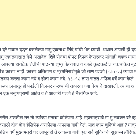
दरे गावात दडून बसलेल्या मामु एकनाथ शिंदे यांची भेट घ्यावी. अर्थात आपली ही 
 मामु एकांतवासात गेले असावेत. शिंदे सेनेचा पोपट दिपक केसरकर यांनाही चक्क माघा
िवस आपल्या हायटेक शेतीची पांढ-या शुभ्र पेहरावात व काळे कुळकळीत चकचकित बु
ीच कारण नाही. कारण अतिताण व भ्रमनिराशेमुळे जो ताण पडतो ( stress) त्याचा 
भांडवल करता कामा नये व होता कामा नये. १८-१८ तास सतत अडिच वर्षे काम केले,
ग्णालयातूनही फाईली क्लियर करण्याची तत्परता ज्या नेत्याने दाखवली, त्याचा आत
एक मनुष्यप्राणी आहेत व ते आजारी पडणे हे नैसर्गिक आहे.
असतील तर तो त्यांच्या मनाचा कोतेपणा आहे. महाराष्ट्राचे मा मु लवकर बरे व्हा
मुक्तिसाठी दोन दोन हॅलिपॅड असलेल्या आपल्या गावी गेले, यात काय चुकिचे आहे ? मात
अडिच वर्षे मुख्यमंत्री पद लाभूनही ते आपल्या गावी एक सर्व सुविधांनी सुसज्ज हॉस्प