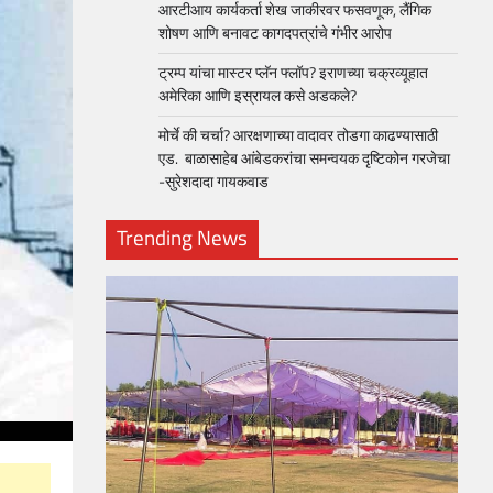
आरटीआय कार्यकर्ता शेख जाकीरवर फसवणूक, लैंगिक
शोषण आणि बनावट कागदपत्रांचे गंभीर आरोप
ट्रम्प यांचा मास्टर प्लॅन फ्लॉप? इराणच्या चक्रव्यूहात
अमेरिका आणि इस्रायल कसे अडकले?
मोर्चे की चर्चा? आरक्षणाच्या वादावर तोडगा काढण्यासाठी
एड. बाळासाहेब आंबेडकरांचा समन्वयक दृष्टिकोन गरजेचा
-सुरेशदादा गायकवाड
Trending News
loper?
, Skills
1