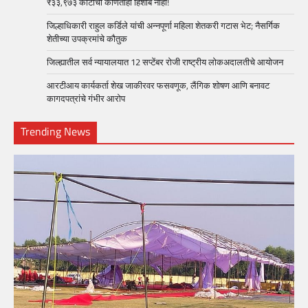
₹३३,९७३ कोटींचा कोणताही हिशोब नाही!
जिल्हाधिकारी राहुल कर्डिले यांची अन्नपूर्णा महिला शेतकरी गटास भेट; नैसर्गिक
शेतीच्या उपक्रमांचे कौतुक
जिल्ह्यातील सर्व न्यायालयात 12 सप्टेंबर रोजी राष्ट्रीय लोकअदालतीचे आयोजन
आरटीआय कार्यकर्ता शेख जाकीरवर फसवणूक, लैंगिक शोषण आणि बनावट
कागदपत्रांचे गंभीर आरोप
Trending News