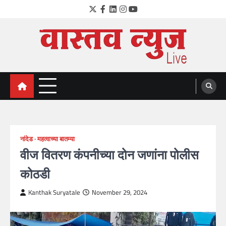
Skip
Twitter
Facebook
LinkedIn
Instagram
YouTube
to
content
VastavNEWSLive.com
a leading NEWS portal of Maharahstra
नांदेड
महत्वाच्या बातम्या
वीज वितरण कंपनीच्या दोन जणांना पोलीस
कोठडी
Kanthak Suryatale
November 29, 2024