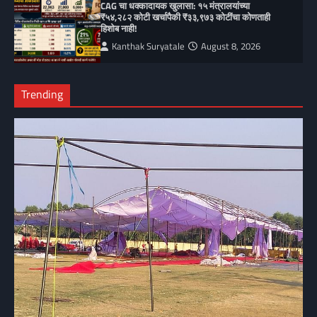
CAG चा धक्कादायक खुलासा: १५ मंत्रालयांच्या
₹५४,२८२ कोटी खर्चापैकी ₹३३,९७३ कोटींचा कोणताही
हिशोब नाही!
Kanthak Suryatale
August 8, 2026
Trending