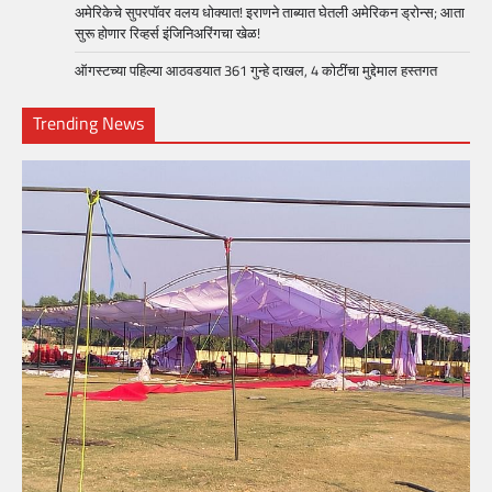
अमेरिकेचे सुपरपॉवर वलय धोक्यात! इराणने ताब्यात घेतली अमेरिकन ड्रोन्स; आता
सुरू होणार रिव्हर्स इंजिनिअरिंगचा खेळ!
ऑगस्टच्या पहिल्या आठवडयात 361 गुन्हे दाखल, 4 कोटींचा मुद्देमाल हस्तगत
Trending News