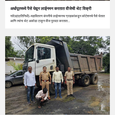
अर्धापूरमध्ये पैसे घेवून लाईनमन करतात वीजेची थेट विक्री
नांदेड(प्रतिनिधी)-महावितरण कंपनीचे लाईनमनच ग्राहकांकडून कोटेशनचे पैसे घेतात
आणि त्यांना थेट अकोडा टाकून वीज पुरवठा करतात…