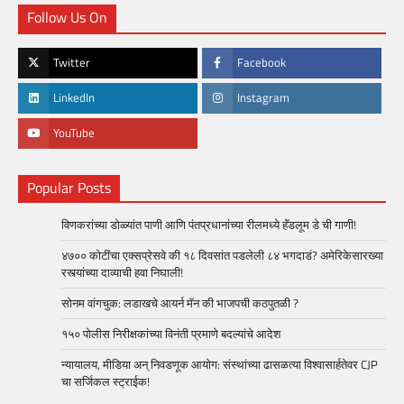
Follow Us On
Twitter
Facebook
LinkedIn
Instagram
YouTube
Popular Posts
विणकरांच्या डोळ्यांत पाणी आणि पंतप्रधानांच्या रीलमध्ये हॅंडलूम डे ची गाणी!
४७०० कोटींचा एक्सप्रेसवे की १८ दिवसांत पडलेली ८४ भगदाडं? अमेरिकेसारख्या
रस्त्यांच्या दाव्याची हवा निघाली!
सोनम वांगचुक: लडाखचे आयर्न मॅन की भाजपची कठपुतळी ?
१५० पोलीस निरीक्षकांच्या विनंती प्रमाणे बदल्यांचे आदेश
न्यायालय, मीडिया अन् निवडणूक आयोग: संस्थांच्या ढासळत्या विश्वासार्हतेवर CJP
चा सर्जिकल स्ट्राईक!