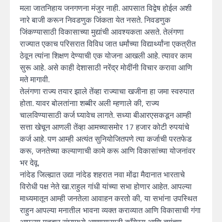
मला जातनिहाय जनगणना मंजुर नाही. आपसात विद्वेष होईल अशी
नारे बाजी करून निवडणुक जिंकता येत नसते. निवडणुक
जिंकण्यासाठी विकासाच्या मुद्यांची आवश्यकता असते. तेलंगणा
राज्यात एकाच परिसरात विविध जात धर्मांच्या विद्यार्थ्यांना एकत्रीत
ठेवून त्यांना शिक्षण देण्याची एक योजना आखली आहे. त्यावर काम
सुरू आहे. असे काही देशासाठी नरेंद्र मोदींनी विचार करावा आणि
मते मागावी.
तेलंगणा राज्य तयार झाले तेंव्हा राज्याचा खजीना हा जमा स्वरुपात
होता. यावर बोलतांनाा शब्बीर अली म्हणाले की, राज्य
चालविण्यासाठी कर्ज घ्यावेच लागते. सध्या बीआरएसकडून आम्ही
सत्ता खेचून आणली तेंव्हा आमच्यासमोर 17 हजार कोटी रुपयांचे
कर्ज आहे. पण आम्ही अत्यंत सुनियोजितपणे त्या कर्जाची परतफेड
करू, जनतेच्या कल्याणाची कामे करू आणि विकासांच्या योजनांवर
भर देवू.
नांदेड जिल्ह्यात उद्या नांदेड शहरात नवा मोंढा मैदानात भारताचे
विरोधी पक्ष नेते खा.राहुल गांधी यांच्या सभा होणार आहेत. आपल्या
माध्यमातून आम्ही जनतेला आवाहन करतो की, या सभांना उपस्थित
राहुन आपल्या मनातील भावना व्यक्त कराव्यात आणि विकासाची गंगा
आपल्या मतदार संघामध्ये आणण्यासाठी कॉंगे्रस आणि त्यांच्या