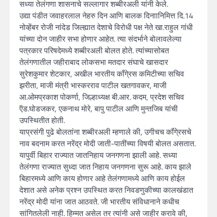
सध्या तेलंगणा शासनाचे सल्लागार शब्बीरअली यांनी केले.
उद्या पंडीत जवाहरलाल नेहरु दिन आणि बालक दिनाानिमित्त दि.14
नोव्हेंबर रोजी नांदेड जिल्ह्यात देशाचे विरोधी पक्ष नेते खा.राहुल गांधी
यांच्या दोन जाहीर सभा होणार आहेत. त्या संदर्भाने बोलावलेल्या
पत्रकार परिषदेमध्ये शब्बीरअली बोलत होते. त्यांच्यासोबत
तेलंगणातील जहीराबाद लोकसभा मतदार संघाचे खासदार
सुरेशकुमार शेटकार, अखील भारतीय कॉंगे्रस कमिटीच्या सचिव
झरीता, माजी मंत्री भास्करराव पाटील खतगावकर, माजी
आ.ओमप्रकाश पोकर्णा, जिल्हाध्यक्ष बी.आर. कदम, प्रदेश सचिव
ऍड.घोडजकर, एकनाथ मोरे, बापु पाटील आणि मुन्तजिब यांची
उपस्थितीत होती.
याप्रसंगी पुढे बोलतांना शब्बीरअली म्हणाले की, उगीचच कॉंगे्रसचे
नाव बदनाम करत नरेंद्र मोदी जाती-पातींच्या विषयी बोलत असतात.
यापुर्वी बिहार राज्यात जातनिहाय जनगणना झाली आहे. सध्या
तेलंगणा राज्यात सुध्दा जात निहाय जनगणना सुरू आहे. काय झाले
बिहारमध्ये आणि काय होणार आहे तेलंगणामध्ये आणि काय होईल
देशात असे अनेक प्रश्न उपस्थित करत निवडणुकीच्या कालखंडात
नरेंद्र मोदी यांना जात आठवते. जी भारतीय संविधानाने कधीच
सांगितलेली नाही. हिम्मत असेल तर त्यांनी असे जाहीर करावे की,