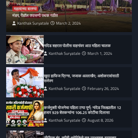
महत्वाच्या बातम्या
मंडप, पेंडॉल तपासणी पथक गठीत
Kanthak Suryatale
March 2, 2024
नांदेड शहरात पोलीस वाहनांवर आठ महिला चालक
Kanthak Suryatale
March 1, 2024
खुदा हाफिज प्रिन्स, जजाक अल्लाखैर; अशोकरावांसाठी
सर्मपण
Kanthak Suryatale
February 26, 2024
कर्जमुक्ती योजनेचा पहिला टप्पा पूर्ण; नांदेड जिल्ह्यातील 12
हजार 929 शेतकऱ्यांना 106.25 कोटींचा दिलासा
Kanthak Suryatale
August 8, 2026
जीपीएस बंद, तरीही अमेरिकेचे तळ उद्ध्वस्त! इराणच्या