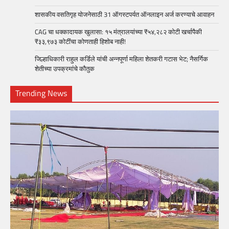
शासकीय वसतिगृह योजनेसाठी 31 ऑगस्टपर्यत ऑनलाइन अर्ज करण्याचे आवाहन
CAG चा धक्कादायक खुलासा: १५ मंत्रालयांच्या ₹५४,२८२ कोटी खर्चापैकी
₹३३,९७३ कोटींचा कोणताही हिशोब नाही!
जिल्हाधिकारी राहुल कर्डिले यांची अन्नपूर्णा महिला शेतकरी गटास भेट; नैसर्गिक
शेतीच्या उपक्रमांचे कौतुक
Trending News