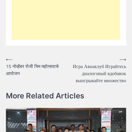
Post
⟵
⟶
15 नोव्हेंबर रोजी भिम महोत्सवाचे
Игра Авиаклуб Играйтесь
navigation
आयोजन
диалоговый вдобавок
выигрывайте множество
More Related Articles