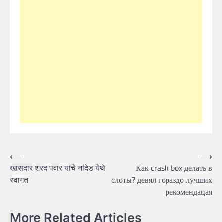
Post
⟵
⟶
खासदार शरद पवार यांचे नांदेड येथे
Как crash box делать в
navigation
स्वागत
слоты? девял гораздо лучших
рекомендацая
More Related Articles