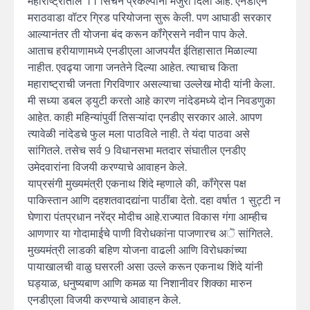
महाराष्ट्रातील 11 सिंचन प्रकल्पांना मंजुरी दिली आहे. एनडीएने
मराठवाडा वॉटर ग्रिड परियोजना सुरू केली. पण आघाडी सरकार
आल्यानंतर ती योजना बंद करून कॉंगे्रसने नवीन पाप केले.
आताच हरीयाणामध्ये एनडीएला आजपर्यंत ईतिहासात मिळाल्या
नाहीत. एवढ्या जागा जनतेने दिल्या आहेत. त्याचाच किता
महाराष्ट्राची जनता गिरविणार असल्याचा उल्लेख मोदी यांनी केला.
मी सध्या डबल ड्युटी करतो आहे कारण नांदेडमध्ये दोन निवडणुका
आहेत. काही महिन्यांपुर्वी तिसऱ्यांदा एनडीए सरकार आले. आपण
त्यावेळी नांदेडचे फुल मला पाठविले नाही. ते यंदा पाठवा असे
सांगितले. तसेच सर्व 9 विधानसभा मतदार संघातील एनडीए
उमेदवारांना विजयी करण्याचे आवाहन केले.
याप्रसंगी मुख्यमंत्री एकनाथ शिंदे म्हणाले की, कॉंगे्रस पक्ष
पाकिस्तान आणि दहशतवादद्यांना पाठींबा देतो. दहा वर्षात 1 सुट्टी न
घेणारा पंतप्रधान नरेंद्र मोदीच आहे.राज्यात विकास गंगा आम्हीच
आणणार या गोदामाईचे पाणी विरोधकांना पाजणारच अॆ सांगितले.
मुख्यमंत्री लाडकी बहिण योजना वाढली आणि विरोधकांच्या
पायाखालची वाळु घसरली असा उल्ले करून एकनाथ शिंदे यांनी
घड्याळ, धनुष्यबाण आणि कमळ या निशानीवर शिक्का मारुन
एनडीएला विजयी करण्याचे आवाहन केले.