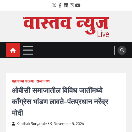
Skip
Twitter
Facebook
LinkedIn
Instagram
YouTube
to
content
VastavNEWSLive.com
a leading NEWS portal of Maharahstra
महत्वाच्या बातम्या
राजकारण
ओबीसी समाजातील विविध जातींमध्ये
कॉंग्रेस भांडण लावते-पंतप्रधान नरेंद्र
मोदी
Kanthak Suryatale
November 9, 2024