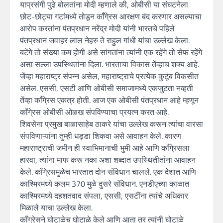
याप्रसंगी पुढे बोलतांना मोदी म्हणाले की, ओबीसी या संघटनेला
छोट-छोट्या गटांमध्ये तोडून कॉँगे्रस आरक्षण बंद करणार असल्याचा
आरोप करतांना पंतप्रधान नरेंद्र मोदी यांनी भारतचे पहिले
पंतप्रधान जवाहर लाल नेहरु ते राहुल गांधी यांचा उल्लेख केला.
बटेंगे तो संख्या कम होगी असे सांगतांना त्यांनी एक रहेंगे तो सेफ रहेंगे
असा सल्ला उपस्थितांना दिला. भारताचा विकास तेंव्हाच शक्य आहे.
जेंव्हा महाराष्ट्र संपन्न असेल, महाराष्ट्राचे प्रत्येक कुटूंब विकसीत
असेल. एससी, एसटी आणि ओबीसी समाजामध्ये एकजुटता नव्हती
तेंव्हा कॉंगे्रस एकत्र होती. आज एक ओबीसी पंतप्रधान आहे म्हणून
कॉंगे्रस ओबीसी ओळख संपविण्याचा प्रयत्न करत आहे.
शिवसेना प्रमुख बाळासाहेब ठाकरे यांचा उल्लेख करून त्यांचा वारसा
संपविणाऱ्यांना तुम्ही धड्डा शिकवा असे आवाहन केले. कारण
महाराष्ट्राची जमीन ही स्वाभिमानाची भुमी आहे आणि कॉंगे्रसला
हारवा, त्यांना माफ करू नका अशा शब्दात उपस्थितीतांना आवाहन
केले. कॉंगे्रसमुळेच भारतात दोन संविधान चालले. एक देशात आणि
काश्मिरमध्ये कलम 370 मुळे दुसरे संविधान. एनडीएच्या काळात
काश्मिरमध्ये दहशतवाद संपला, एससी, एसटींना त्यांचे अधिकार
मिळाले याचा उल्लेख केला.
कॉंग्रेसने घोटाळेच घोटाळे केले आणि आता तर त्यांनी घोटाळे