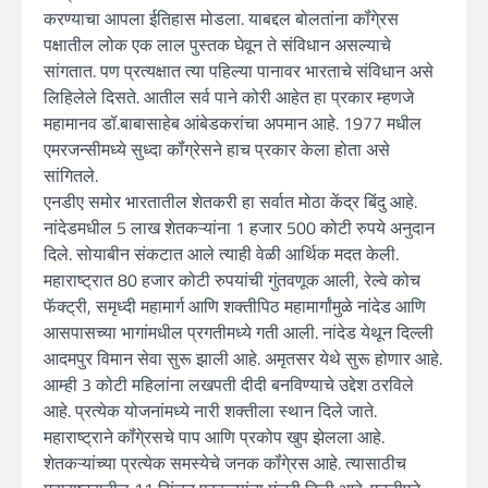
करण्याचा आपला ईतिहास मोडला. याबद्दल बोलतांना कॉंगे्रस
पक्षातील लोक एक लाल पुस्तक घेवून ते संविधान असल्याचे
सांगतात. पण प्रत्यक्षात त्या पहिल्या पानावर भारताचे संविधान असे
लिहिलेले दिसते. आतील सर्व पाने कोरी आहेत हा प्रकार म्हणजे
महामानव डॉ.बाबासाहेब आंबेडकरांचा अपमान आहे. 1977 मधील
एमरजन्सीमध्ये सुध्दा कॉंग्रेसने हाच प्रकार केला होता असे
सांगितले.
एनडीए समोर भारतातील शेतकरी हा सर्वात मोठा केंद्र बिंदु आहे.
नांदेडमधील 5 लाख शेतकऱ्यांना 1 हजार 500 कोटी रुपये अनुदान
दिले. सोयाबीन संकटात आले त्याही वेळी आर्थिक मदत केली.
महाराष्ट्रात 80 हजार कोटी रुपयांची गुंतवणूक आली, रेल्वे कोच
फॅक्ट्री, समृध्दी महामार्ग आणि शक्तीपिठ महामार्गांमुळे नांदेड आणि
आसपासच्या भागांमधील प्रगतीमध्ये गती आली. नांदेड येथून दिल्ली
आदमपुर विमान सेवा सुरू झाली आहे. अमृतसर येथे सुरू होणार आहे.
आम्ही 3 कोटी महिलांना लखपती दीदी बनविण्याचे उद्देश ठरविले
आहे. प्रत्येक योजनांमध्ये नारी शक्तीला स्थान दिले जाते.
महाराष्ट्राने कॉंगे्रसचे पाप आणि प्रकोप खुप झेलला आहे.
शेतकऱ्यांच्या प्रत्येक समस्येचे जनक कॉंगे्रस आहे. त्यासाठीच