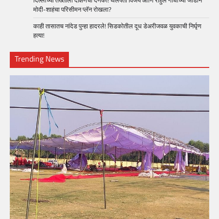
दिल्लीच्या तख्ताला दक्षिणेचा दणका! थलपती विजय आणि राहुल गांधींच्या जोडीने
मोदी-शाहंचा परिसीमन प्लॅन रोखला?
काही तासातच नांदेड पुन्हा हादरले! सिडकोतील दूध डेअरीजवळ युवकाची निर्घृण
हत्या!
Trending News