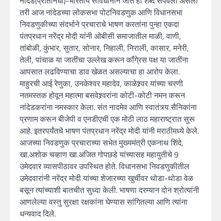
नांदेड(प्रतिनिधी)-भारतीय संविधानाने जात हा शब्द संपवला असला
तरी आज नांदेडच्या लोकसभा पोटनिवडणुक आणि विधानसभा
निवडणुकीच्या संदर्भाने प्रचाराचे भाषण करतांना पुन्हा एकदा
पंतप्रधान नरेंद्र मोदी यांनी ओबीसी समाजातील माळी, वाणी,
तांबोळी, कुंभार, सुतार, सोनार, निहाली, निराली, कासार, मनेरी,
तेली, पांचाळ या जातींचा उल्लेख करून कॉंगे्रस पक्ष या जातींना
आपसात लढविण्याचा डाव खेळत असल्याचा हा आरोप केला.
माहुरची आई रेणुका, उनकेश्वर महादेव, काळेश्र्वर यांच्या चरणी
नतमस्तक होवून महात्मा बसवेश्र्वरांना कोटी-कोटी नमन करून
नांदेडकरांना नमस्कार केला. संत नादमेव आणि स्वातंत्र्य सैनिकांना
प्रणाम करून बीजेपी व एनडीएची एक मोठी लाठ महाराष्ट्रात सुरू
आहे. इतरपर्यंतचे भाषण पंतप्रधान नरेंद्र मोदी यांनी मराठीमध्ये केले.
आजच्या निवडणुक प्रचाराच्या सभेत मुख्यमंत्री एकनाथ शिंदे,
खा.अशोक चव्हाण खा.अजित गोपछडे यांच्यासह महायुतीचे 9
उमेदवार व्यासपीठावर उपस्थित होते. विधानसभा निवडणुकीतील
उमेदवारांनी नरेंद्र मोदी यांच्या शेजारच्या खुर्चीवर थोडा-थोडा वेळ
बसून त्यांच्याशी बातचीत सुध्दा केली. भाषणा दरम्यान दोन श्रोत्यांनी
आणलेल्या वस्तु सुरक्षा रक्षकांना घेण्यास सांगितल्या आणि त्यांना
धन्यवाद दिले.