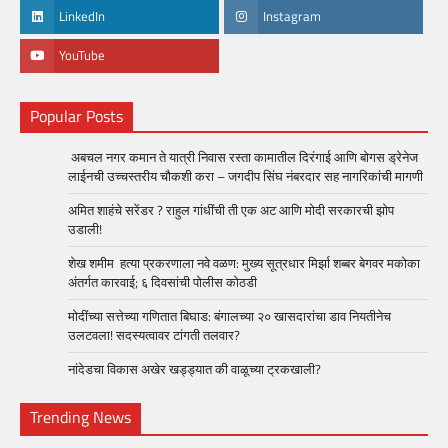
LinkedIn
Instagram
YouTube
Popular Posts
अबचल नगर कमान ते यात्री निवास रस्ता कामातील दिरंगाई आणि बोगस ड्रेनेज
लाईनची उच्चस्तरीय चौकशी करा – जगदीप सिंघ नंबरदार सह नागरिकांची मागणी
अमित शाहंचे सरेंडर ? राहुल गांधींची ती एक अट आणि मोदी सरकारची झोप
उडाली!
शेख शमीम हत्या प्रकरणाला नवे वळण: मुख्य सूत्रधार मिर्झा शब्बर बेगवर मकोका
अंतर्गत कारवाई; ६ दिवसांची पोलीस कोठडी
मोदींच्या सत्तेच्या गणितात बिघाड: बंगालच्या २० खासदारांचा डाव नियतीनेच
उलटवला! सदस्यत्वावर टांगती तलवार?
नांदेडचा विकास अखेर खड्ड्यात की वाळूच्या ट्रकखाली?
Trending News