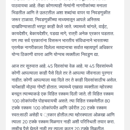
पाठवायचा आहे. तेंव्हा कोणत्याही नेत्यांनी नागरीकांच्या मनाला
भिडतील आणि ते उलटतील अशा शब्दांचा वापर या निवडणुकीत
जरूर टाळावा. निवडणुकींच्या माध्यमातून आपले अस्तित्व
दाखविण्यासाठी भरपूर काही केले जाते. ज्यामध्ये चांगले, वाईट,
कायदेशीर, बेकायदेशीर, पडद्या मागे, रात्री अनेक प्रकार घडतात.
पण त्या सर्व प्रकारांना विसरून भारतीय संविधानाने भारताच्या
प्रत्येक नागरीकाला दिलेला मतदानाचा सर्वात महत्वपूर्ण अधिकार
योग्य ठिकाणी वापरा आणि योग्यच व्यक्तीला निवडुण द्या.
आज तर सुरुवात आहे. 45 दिवसांचा वेळ आहे. या 45 दिवसांमध्ये
कोणी आपल्याला काही पैसे दिले तर ते आपल्या जीवनाला पुरणार
नाहीत. कोणी आपल्याला मद्य दिले तर ते काही दिवसांसाठीच असेल.
यापेक्षाही मोठ्या गोष्टी होतात. ज्यामध्ये एखाद्या व्यक्तीला म्होरक्या
बनवून त्याच्याकडे एक विहित रक्कम दिली जाते. ती विहित रक्कम
100 लोकांपर्यंत पोहचवायची असते. त्या विहित रक्कमेतील 80
टक्के रक्कम 100 लोकांपर्यंत आणि उर्वरीत 20 टक्के रक्कम
स्वत:साठी असेही प ्रकार होतील.त्या म्होरक्याला ओळखा आणि
त्याला 20 टक्के रक्कम मिळणार नाही अशी परिस्थिती तयार करा.
तुम्हीच पैसे घेतले नाही तर त्याला कुठून 20 टक्के मिळतील.