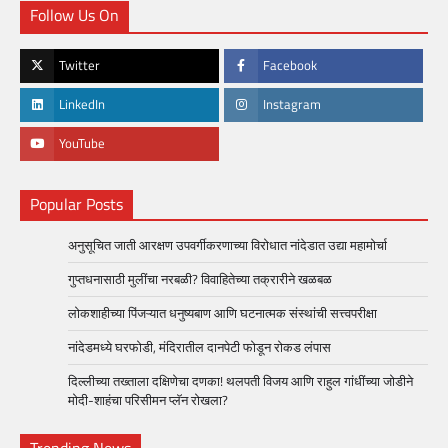
Follow Us On
Twitter
Facebook
LinkedIn
Instagram
YouTube
Popular Posts
अनुसूचित जाती आरक्षण उपवर्गीकरणाच्या विरोधात नांदेडात उद्या महामोर्चा
गुप्तधनासाठी मुलींचा नरबळी? विवाहितेच्या तक्रारीने खळबळ
लोकशाहीच्या पिंजऱ्यात धनुष्यबाण आणि घटनात्मक संस्थांची सत्त्वपरीक्षा
नांदेडमध्ये घरफोडी, मंदिरातील दानपेटी फोडून रोकड लंपास
दिल्लीच्या तख्ताला दक्षिणेचा दणका! थलपती विजय आणि राहुल गांधींच्या जोडीने
मोदी-शाहंचा परिसीमन प्लॅन रोखला?