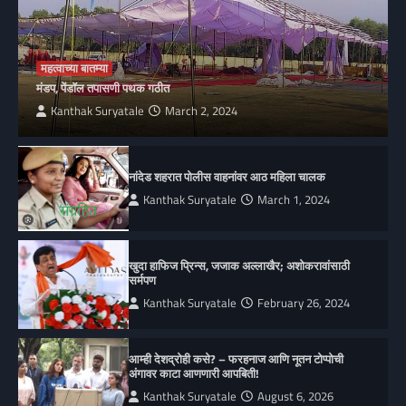
महत्वाच्या बातम्या
मंडप, पेंडॉल तपासणी पथक गठीत
Kanthak Suryatale
March 2, 2024
नांदेड शहरात पोलीस वाहनांवर आठ महिला चालक
Kanthak Suryatale
March 1, 2024
खुदा हाफिज प्रिन्स, जजाक अल्लाखैर; अशोकरावांसाठी
सर्मपण
Kanthak Suryatale
February 26, 2024
आम्ही देशद्रोही कसे? – फरहनाज आणि नूतन टोप्पोची
अंगावर काटा आणणारी आपबिती!
Kanthak Suryatale
August 6, 2026