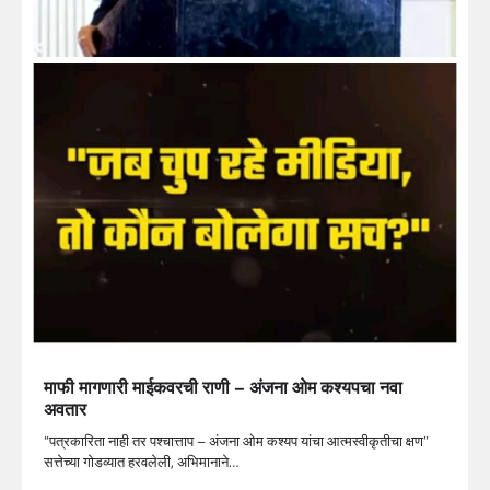
माफी मागणारी माईकवरची राणी – अंजना ओम कश्यपचा नवा
अवतार
“पत्रकारिता नाही तर पश्चात्ताप – अंजना ओम कश्यप यांचा आत्मस्वीकृतीचा क्षण”
सत्तेच्या गोडव्यात हरवलेली, अभिमानाने…