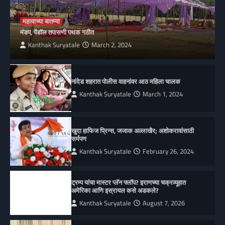
महत्वाच्या बातम्या
मंडप, पेंडॉल तपासणी पथक गठीत
Kanthak Suryatale
March 2, 2024
नांदेड शहरात पोलीस वाहनांवर आठ महिला चालक
Kanthak Suryatale
March 1, 2024
खुदा हाफिज प्रिन्स, जजाक अल्लाखैर; अशोकरावांसाठी
सर्मपण
Kanthak Suryatale
February 26, 2024
ट्रम्प यांचा मास्टर प्लॅन फ्लॉप? इराणच्या चक्रव्यूहात
अमेरिका आणि इस्रायल कसे अडकले?
Kanthak Suryatale
August 7, 2026