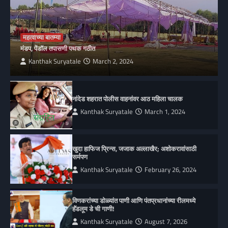
महत्वाच्या बातम्या
मंडप, पेंडॉल तपासणी पथक गठीत
Kanthak Suryatale
March 2, 2024
नांदेड शहरात पोलीस वाहनांवर आठ महिला चालक
Kanthak Suryatale
March 1, 2024
खुदा हाफिज प्रिन्स, जजाक अल्लाखैर; अशोकरावांसाठी
सर्मपण
Kanthak Suryatale
February 26, 2024
विणकरांच्या डोळ्यांत पाणी आणि पंतप्रधानांच्या रीलमध्ये
हॅंडलूम डे ची गाणी!
Kanthak Suryatale
August 7, 2026