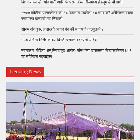
विणकरांच्या डोळ्यांत पाणी आणि पंतप्रधानांच्या रीलमध्ये हॅंडलूम डे ची गाणी!
४७०० कोटींचा एक्सप्रेसवे की १८ दिवसांत पडलेली ८४ भगदाडं? अमेरिकेसारख्या
रस्त्यांच्या दाव्याची हवा निघाली!
सोनम वांगचुक: लडाखचे आयर्न मॅन की भाजपची कठपुतळी ?
१५० पोलीस निरीक्षकांच्या विनंती प्रमाणे बदल्यांचे आदेश
न्यायालय, मीडिया अन् निवडणूक आयोग: संस्थांच्या ढासळत्या विश्वासार्हतेवर CJP
चा सर्जिकल स्ट्राईक!
Trending News