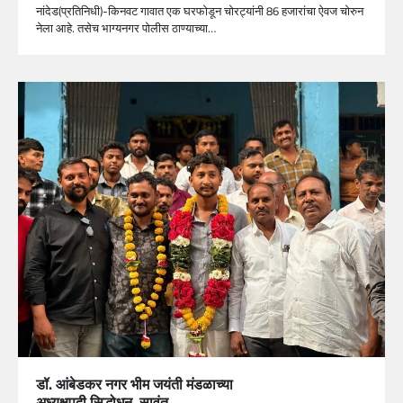
नांदेड(प्रतिनिधी)-किनवट गावात एक घरफोडून चोरट्यांनी 86 हजारांचा ऐवज चोरुन
नेला आहे. तसेच भाग्यनगर पोलीस ठाण्याच्या…
डॉ. आंबेडकर नगर भीम जयंती मंडळाच्या
अध्यक्षपदी सिद्धोधन सावंत