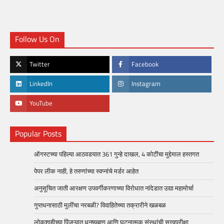
Follow Us On
Twitter
Facebook
LinkedIn
Instagram
YouTube
Popular Posts
ऑगस्टच्या पहिल्या आठवडयात 361 गुन्हे दाखल, 4 कोटींचा मुद्देमाल हस्तगत
पेपर लीक नाही, हे तरुणांच्या स्वप्नांचे मर्डर आहेत
अनुसूचित जाती आरक्षण उपवर्गीकरणाच्या विरोधात नांदेडात उद्या महामोर्चा
गुप्तधनासाठी मुलींचा नरबळी? विवाहितेच्या तक्रारीने खळबळ
लोकशाहीच्या पिंजऱ्यात धनुष्यबाण आणि घटनात्मक संस्थांची सत्त्वपरीक्षा