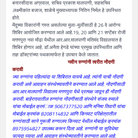
बनारसीदास अग्रवाल, सचिव प्रकाश मालपाणी, सहसचिव
.लक्ष्मीकांत बजाज, शाळेचे मुख्याध्यापक नितिन निर्मल हे उपस्थित
होते.
मेंदुच्या विकारांनी गस्त असलेल्या मुला-मुलींसाठी हे 26 वे आरोग्य
शिबिर आयोजित करण्यात आले आहे.19, 20 आणि 21 सप्टेंबर रोजी
मगणपुरा नवा मोंढा येथील आर.आर.मालपाणी मतिमंद विद्यालयात हे
शिबिर होणार आहे. डॉ.अनैता हेगडे यांच्या प्रमुख उपस्थितीत आणि
तज्ञ डॉक्टरांच्या पथकामार्फत हे उपचार केले जातात.
नवीन रुग्णांनी त्वरीत नोंदणी
करावी
ज्या रुग्णांना पहिल्यांदा या शिबिरात यायचे आहे. त्यांनी याची नोंदणी
करावी असे आवाहन संस्थेच्यावतीने करण्यात आले आहे. नोंदणीसाठी
आर.आर.मालपाणी विद्यालय मगणपुरा येथे प्रत्यक्ष जावून ही नोंदणी
करावी. बाहेरगावातील रुग्णांना नोंदणीसाठी संस्थेने संजय रुमाले
यांचा मोबाईल क्रमंाक 9067377520 आणि मनिषा तिवारी यांचा
मोबाईल क्रमांक 8208114832 आणि किनवट परिक्षेत्रातील
रुग्णांसाठी साने गुरूजी रुग्णालय किनवट येथील मोबाईल क्रमांक
8975954827 उपलब्ध करून दिला आहे. रुग्णांनी या सुविधेचा
फायदा घ्यावा असे आवाहन संस्थेच्यावतीने करण्यात आले आहे.