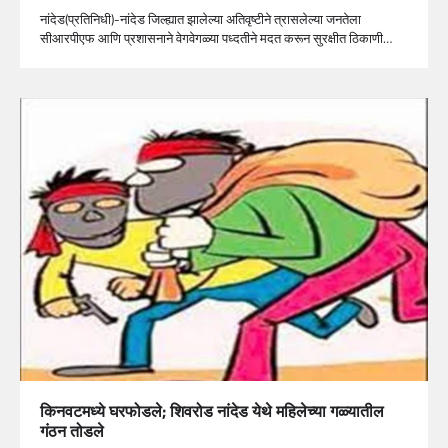
नांदेड(प्रतिनिधी)-नांदेड जिल्ह्यात झालेल्या अतिवृष्टीने त्रासलेल्या जनतेला
सीआरपीएफ आणि प्रशासनाने वेगवेगळ्या पध्दतीने मदत करून सुरक्षीत ठिकाणी…
किनवटमध्ये घरफोडले; शिवरोड नांदेड येथे महिलेच्या गळ्यातील
गंठन तोडले