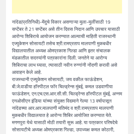
नांदेड(प्रतिनिधी)-मेंदुचे विकार असणाऱ्या मुला-मुलींसाठी 19
सप्टेंबर ते 21 सप्टेंबर असे तीन दिवस निदान आणि उपचार यासाठी
आरोग्य शिबिराचे आयोजन करण्यात आल्याची माहिती राजस्थानी
एज्युकेशन सोसायटी तसेच श्री.रामप्रताप मालपाणी मुकबधीर
विद्यालयातील अध्यक्ष ओमप्रकाश गिल्डा आणि इतर संचालक
मंडळातील सदस्यांनी पत्रकारांना दिली. जनतेने या आरोग्य
शिबिराचा लाभ घ्यावा, त्यासाठी नवीन रुग्णांनी नोंदणी करावी असे
आवाहन केले आहे.
राजस्थानी एज्युकेशन सोसायटी, जय वकील फाऊंडेशन,
बी.जे.वाडीया हॉस्पीटल फॉर चिल्ड्रेन्स मुंबई, कमल उडवाणीया
फाऊंडेशन, एन.एच.एस.आर.सी.सी. चिल्ड्रेन्स हॉस्पीटल मुंबई, अन्नम
एनओसीएन इंडिया यांच्या संयुक्त विद्यमाने गेल्या 13 वर्षापासून
नांदेडच्या आर.आर.मालपाणी मतिमंद व श्री.रामप्रताप मालपाणी
मुकबधीर विद्यालयात हे आरोग्य शिबिर आयोजित करण्यात येते.
मगणपुरा येथे यासाठी मोठी तयारी सुरू आहे. या पत्रकार परिषदेचे
सोसायटीचे अध्यक्ष ओमप्रकाश गिल्डा, उपाध्यक्ष कमल कोठारी,