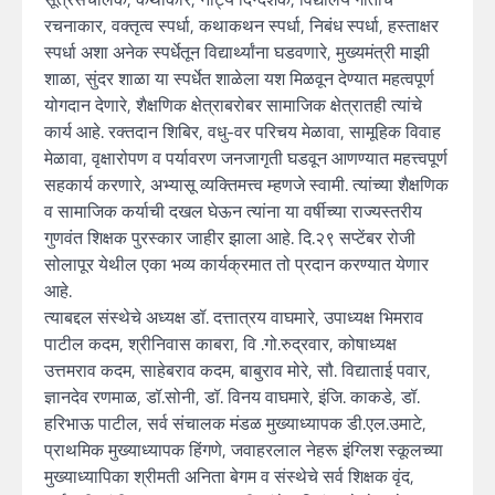
रचनाकार, वक्तृत्व स्पर्धा, कथाकथन स्पर्धा, निबंध स्पर्धा, हस्ताक्षर
स्पर्धा अशा अनेक स्पर्धेतून विद्यार्थ्यांना घडवणारे, मुख्यमंत्री माझी
शाळा, सुंदर शाळा या स्पर्धेत शाळेला यश मिळवून देण्यात महत्वपूर्ण
योगदान देणारे, शैक्षणिक क्षेत्राबरोबर सामाजिक क्षेत्रातही त्यांचे
कार्य आहे. रक्तदान शिबिर, वधु-वर परिचय मेळावा, सामूहिक विवाह
मेळावा, वृक्षारोपण व पर्यावरण जनजागृती घडवून आणण्यात महत्त्वपूर्ण
सहकार्य करणारे, अभ्यासू व्यक्तिमत्त्व म्हणजे स्वामी. त्यांच्या शैक्षणिक
व सामाजिक कर्याची दखल घेऊन त्यांना या वर्षीच्या राज्यस्तरीय
गुणवंत शिक्षक पुरस्कार जाहीर झाला आहे. दि.२९ सप्टेंबर रोजी
सोलापूर येथील एका भव्य कार्यक्रमात तो प्रदान करण्यात येणार
आहे.
त्याबद्दल संस्थेचे अध्यक्ष डॉ. दत्तात्रय वाघमारे, उपाध्यक्ष भिमराव
पाटील कदम, श्रीनिवास काबरा, वि .गो.रुद्रवार, कोषाध्यक्ष
उत्तमराव कदम, साहेबराव कदम, बाबुराव मोरे, सौ. विद्याताई पवार,
ज्ञानदेव रणमाळ, डॉ.सोनी, डॉ. विनय वाघमारे, इंजि. काकडे, डॉ.
हरिभाऊ पाटील, सर्व संचालक मंडळ मुख्याध्यापक डी.एल.उमाटे,
प्राथमिक मुख्याध्यापक हिंगणे, जवाहरलाल नेहरू इंग्लिश स्कूलच्या
मुख्याध्यापिका श्रीमती अनिता बेगम व संस्थेचे सर्व शिक्षक वृंद,