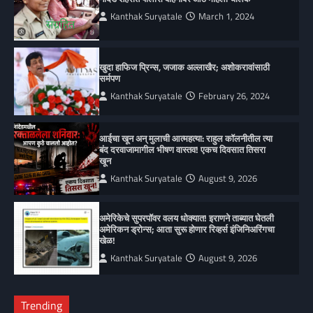
Kanthak Suryatale
March 1, 2024
खुदा हाफिज प्रिन्स, जजाक अल्लाखैर; अशोकरावांसाठी
सर्मपण
Kanthak Suryatale
February 26, 2024
आईचा खून अन् मुलाची आत्महत्या: राहुल कॉलनीतील त्या
बंद दरवाजामागील भीषण वास्तव! एकच दिवसात तिसरा
खून
Kanthak Suryatale
August 9, 2026
अमेरिकेचे सुपरपॉवर वलय धोक्यात! इराणने ताब्यात घेतली
अमेरिकन ड्रोन्स; आता सुरू होणार रिव्हर्स इंजिनिअरिंगचा
खेळ!
Kanthak Suryatale
August 9, 2026
Trending