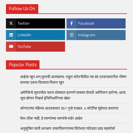
Follow Us On
Twitter
Facebook
LinkedIn
Instagram
YouTube
Popular Posts
आईचा खून अन् मुलाची आत्महत्या: राहुल कॉलनीतील त्या बंद दरवाजामागील भीषण
वास्तव! एकच दिवसात तिसरा खून
अमेरिकेचे सुपरपॉवर वलय धोक्यात! इराणने ताब्यात घेतली अमेरिकन ड्रोन्स; आता
सुरू होणार रिव्हर्स इंजिनिअरिंगचा खेळ!
ऑगस्टच्या पहिल्या आठवडयात 361 गुन्हे दाखल, 4 कोटींचा मुद्देमाल हस्तगत
पेपर लीक नाही, हे तरुणांच्या स्वप्नांचे मर्डर आहेत
अनुसूचित जाती आरक्षण उपवर्गीकरणाच्या विरोधात नांदेडात उद्या महामोर्चा