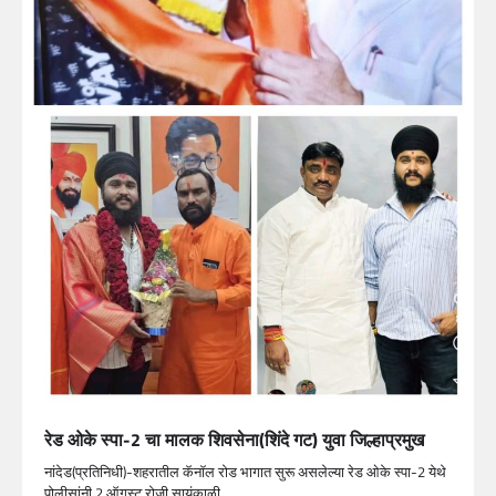
रेड ओके स्पा-2 चा मालक शिवसेना(शिंदे गट) युवा जिल्हाप्रमुख
नांदेड(प्रतिनिधी)-शहरातील कॅनॉल रोड भागात सुरू असलेल्या रेड ओके स्पा-2 येथे
पोलीसांनी 2 ऑगस्ट रोजी सायंकाळी…