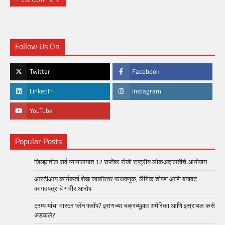
Follow Us On
Twitter
Facebook
LinkedIn
Instagram
YouTube
Popular Posts
जिल्ह्यातील सर्व न्यायालयात 12 सप्टेंबर रोजी राष्ट्रीय लोकअदालतीचे आयोजन
आरटीआय कार्यकर्ता शेख जाकीरवर फसवणूक, लैंगिक शोषण आणि बनावट
कागदपत्रांचे गंभीर आरोप
ट्रम्प यांचा मास्टर प्लॅन फ्लॉप? इराणच्या चक्रव्यूहात अमेरिका आणि इस्रायल कसे
अडकले?