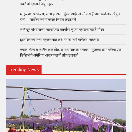
गवळेची दगडाने ठेचून हत्या
धनुष्यबाण प्रकरण; सत्ता हा असा चुंबक आहे जो लोकशाहीच्या तत्त्वांनाच खेचून
घेतो! – सर्वोच्च न्यायालयात सिबल कडाडले
शांतीदूत परिवाराच्या सामाजिक कार्याचा सुजय प्रतिष्ठानतर्फे गौरव
इंदरसिंगच्या हत्या प्रकरणात केबी गँगची नावे मारेकरी सदरात
ज्याला मेल्याचं जाहीर केलं होतं, तो वाघासारखा परतला! मुजतबा खामनेईंच्या एका
व्हिडिओने अमेरिका-इस्रायलची झोप उडवली
Trending News