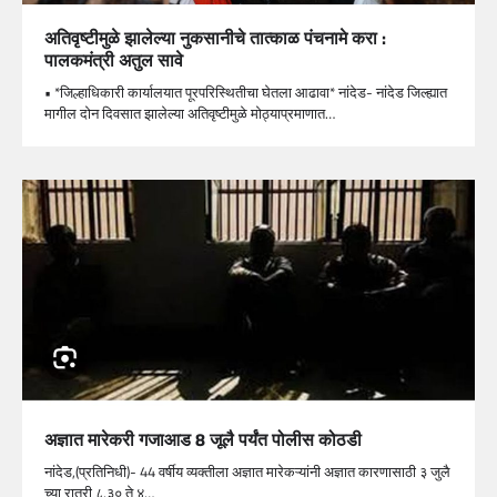
अतिवृष्टीमुळे झालेल्या नुकसानीचे तात्काळ पंचनामे करा :
पालकमंत्री अतुल सावे
• *जिल्हाधिकारी कार्यालयात पूरपरिस्थितीचा घेतला आढावा* नांदेड- नांदेड जिल्ह्यात
मागील दोन दिवसात झालेल्या अतिवृष्टीमुळे मोठ्याप्रमाणात…
अज्ञात मारेकरी गजाआड 8 जूलै पर्यंत पोलीस कोठडी
नांदेड,(प्रतिनिधी)- 44 वर्षीय व्यक्तीला अज्ञात मारेकऱ्यांनी अज्ञात कारणासाठी ३ जुलै
च्या रात्री ८.३० ते ४…