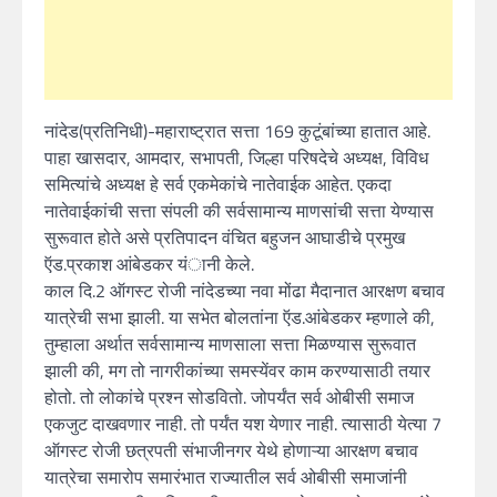
नांदेड(प्रतिनिधी)-महाराष्ट्रात सत्ता 169 कुटूंबांच्या हातात आहे.
पाहा खासदार, आमदार, सभापती, जिल्हा परिषदेचे अध्यक्ष, विविध
समित्यांचे अध्यक्ष हे सर्व एकमेकांचे नातेवाईक आहेत. एकदा
नातेवाईकांची सत्ता संपली की सर्वसामान्य माणसांची सत्ता येण्यास
सुरूवात होते असे प्रतिपादन वंचित बहुजन आघाडीचे प्रमुख
ऍड.प्रकाश आंबेडकर यंानी केले.
काल दि.2 ऑगस्ट रोजी नांदेडच्या नवा मोंढा मैदानात आरक्षण बचाव
यात्रेची सभा झाली. या सभेत बोलतांना ऍड.आंबेडकर म्हणाले की,
तुम्हाला अर्थात सर्वसामान्य माणसाला सत्ता मिळण्यास सुरूवात
झाली की, मग तो नागरीकांच्या समस्येंवर काम करण्यासाठी तयार
होतो. तो लोकांचे प्रश्न सोडवितो. जोपर्यंत सर्व ओबीसी समाज
एकजुट दाखवणार नाही. तो पर्यंत यश येणार नाही. त्यासाठी येत्या 7
ऑगस्ट रोजी छत्रपती संभाजीनगर येथे होणाऱ्या आरक्षण बचाव
यात्रेचा समारोप समारंभात राज्यातील सर्व ओबीसी समाजांनी