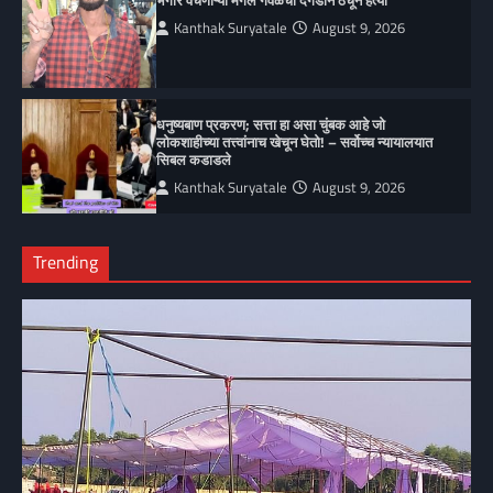
भंगार वेचणाऱ्या मंगल गवळेची दगडाने ठेचून हत्या
Kanthak Suryatale
August 9, 2026
धनुष्यबाण प्रकरण; सत्ता हा असा चुंबक आहे जो
लोकशाहीच्या तत्त्वांनाच खेचून घेतो! – सर्वोच्च न्यायालयात
सिबल कडाडले
Kanthak Suryatale
August 9, 2026
Trending