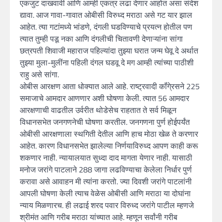
एकजुट दाखवावी आणि आम्ही एकत्र लढा देणार आहोत असा संदेश
द्यावा. आज गावा-गावात ओबीसी विरुध्द मराठा असे गट यार झाल
आहेत. त्या गटांमध्ये भांडणे, दंगली घडविण्याचे प्रयत्न होतील पण
त्यात तुम्ही पडू नका आणि दंगलीची चितावणी देणाऱ्यांना सांगा
छत्रपती शिवाजी महाराज पहिल्यांदा तुझ्या घरात जन्म घेवू दे अर्थात
तुझ्या मुला-मुलींना पहिली दंगल घडवू दे मग आम्ही त्यांच्या पाठीशी
राहु असे सांगा.
ओबीस आरक्षण आता धोक्यात आले आहे. राष्ट्रवादी कॉंगे्रसने 225
समाजाचे आमदार आणणार अशी घोषणा केली. त्यात 56 आमदार
आरक्षणाची वाढतील उर्वरीत थोडेसेच राहतात ते सर्व मिळून
विधानसभेत जनगणनेची घोषणा करतील. जनगणना पुर्ण होईपर्यंत
ओबीसी आरक्षणाला स्थगिती देतील आणि हाच मोठा खेळ ते करणार
आहेत. कारण विधानसभेत झालेल्या निर्णयाविरुध्द आपण काही करू
शकणार नाही. न्यायालयात सुध्दा दाद मागता येणार नाही. यासाठी
मनोज जरांगे पाटलाने 288 जागा लढविण्याचा केलेला निर्धार पुर्ण
करावा असे आवाहन मी त्यांना करतो. ज्या दिवशी जरांगे पाटलांनी
आपली घोषणा केली त्याच वेळेस ओबीसी आणि मराठा या दोघांना
न्याय मिळणारच. ही लढाई शरद पवार विरुध्द जरांगे पाटील म्हणजे
श्रीमंत आणि गरीब मराठा यांच्यात आहे. म्हणून सर्वांनी गरीब