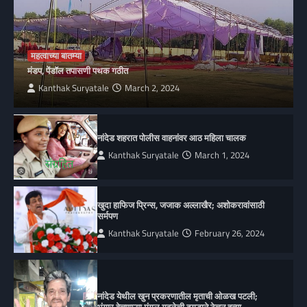
महत्वाच्या बातम्या
मंडप, पेंडॉल तपासणी पथक गठीत
Kanthak Suryatale
March 2, 2024
नांदेड शहरात पोलीस वाहनांवर आठ महिला चालक
Kanthak Suryatale
March 1, 2024
खुदा हाफिज प्रिन्स, जजाक अल्लाखैर; अशोकरावांसाठी
सर्मपण
Kanthak Suryatale
February 26, 2024
नांदेड येथील खुन प्रकरणातील मृताची ओळख पटली;