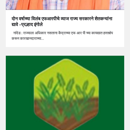
दोन वर्षाच्या विलंब एफआरपीचे व्याज राज्य सरकारने शेतकऱ्यांना
द्यावे -प्रल्हाद इंगोले
नांदेड : राज्याला अधिकार नसताना केंद्राच्या एफ आर पी च्या कायद्यात हस्तक्षेप
करून कारखानदाराच्या…