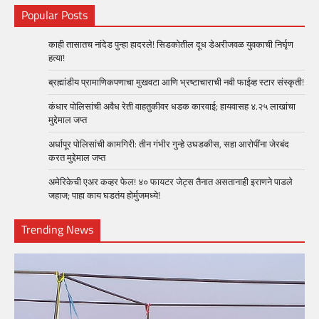
Popular Posts
काही तासातच नांदेड पुन्हा हादरले! सिडकोतील दूध डेअरीजवळ युवकाची निर्घृण
हत्या!
ब्रह्मांडीय प्रामाणिकपणाचा मुखवटा आणि भ्रष्टाचाराची नवी फाईव्ह स्टार संस्कृती!
कंधार पोलिसांची अवैध रेती वाहतुकीवर धडक कारवाई; हायवासह ४.२५ लाखांचा
मुद्देमाल जप्त
अर्धापूर पोलिसांची कामगिरी: तीन गंभीर गुन्हे उघडकीस, सहा आरोपींना जेरबंद
करत मुद्देमाल जप्त
अमेरिकेची एअर कव्हर फेल! ४० फायटर जेट्स तैनात असतानाही इराणने पाडले
जहाज; पाहा काय घडतंय होर्मुजमध्ये!
Trending News