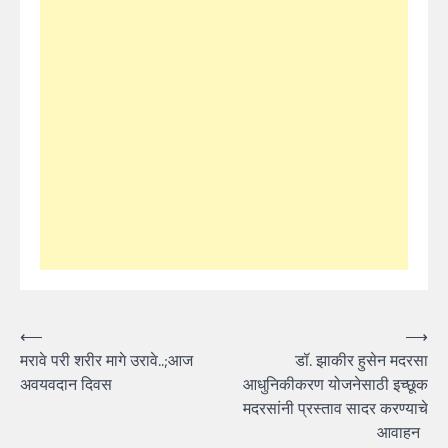
Post
⟵
⟶
मरावे परी शरीर मागे उरावे..;आज
डॉ. झाकीर हुसेन मदरसा
navigation
अवयवदान दिवस
आधुनिकीकरण योजनेसाठी इच्छूक
मदरसांनी प्रस्ताव सादर करण्याचे
आवाहन