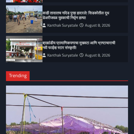
काही तासातच नांदेड पुन्हा हादरले! सिडकोतील दूध
डेअरीजवळ युवकाची निर्घृण हत्या!
Kanthak Suryatale
August 8, 2026
ब्रह्मांडीय प्रामाणिकपणाचा मुखवटा आणि भ्रष्टाचाराची
नवी फाईव्ह स्टार संस्कृती!
Kanthak Suryatale
August 8, 2026
Trending