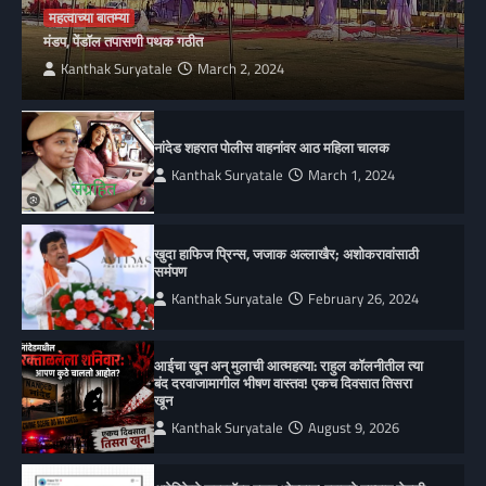
महत्वाच्या बातम्या
मंडप, पेंडॉल तपासणी पथक गठीत
Kanthak Suryatale
March 2, 2024
नांदेड शहरात पोलीस वाहनांवर आठ महिला चालक
Kanthak Suryatale
March 1, 2024
खुदा हाफिज प्रिन्स, जजाक अल्लाखैर; अशोकरावांसाठी
सर्मपण
Kanthak Suryatale
February 26, 2024
आईचा खून अन् मुलाची आत्महत्या: राहुल कॉलनीतील त्या
बंद दरवाजामागील भीषण वास्तव! एकच दिवसात तिसरा
खून
Kanthak Suryatale
August 9, 2026