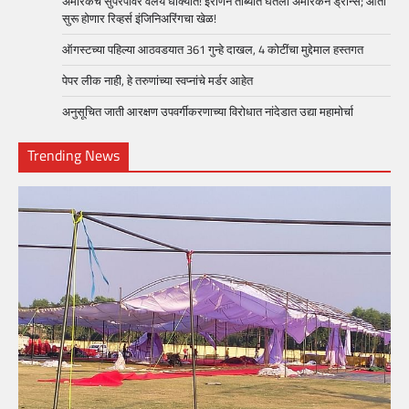
अमेरिकेचे सुपरपॉवर वलय धोक्यात! इराणने ताब्यात घेतली अमेरिकन ड्रोन्स; आता
सुरू होणार रिव्हर्स इंजिनिअरिंगचा खेळ!
ऑगस्टच्या पहिल्या आठवडयात 361 गुन्हे दाखल, 4 कोटींचा मुद्देमाल हस्तगत
पेपर लीक नाही, हे तरुणांच्या स्वप्नांचे मर्डर आहेत
अनुसूचित जाती आरक्षण उपवर्गीकरणाच्या विरोधात नांदेडात उद्या महामोर्चा
Trending News