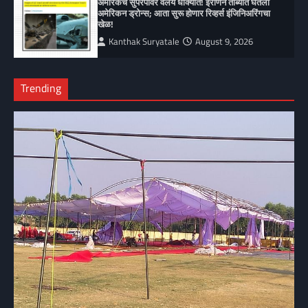
अमेरिकेचे सुपरपॉवर वलय धोक्यात! इराणने ताब्यात घेतली
अमेरिकन ड्रोन्स; आता सुरू होणार रिव्हर्स इंजिनिअरिंगचा
खेळ!
Kanthak Suryatale
August 9, 2026
Trending