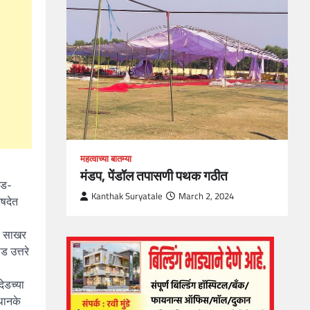
loper?
, Skills
1
महत्वाच्या बातम्या
मंडप, पेंडॉल तपासणी पथक गठीत
देड-
Kanthak Suryatale
March 2, 2024
िषदेत
री साखर
ड उत्तरे
देडच्या
्थानके