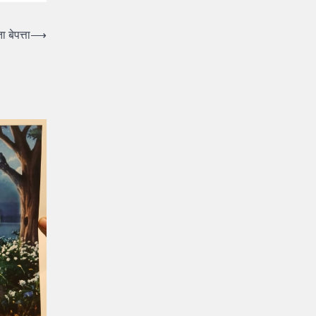
ा बेपत्ता
⟶