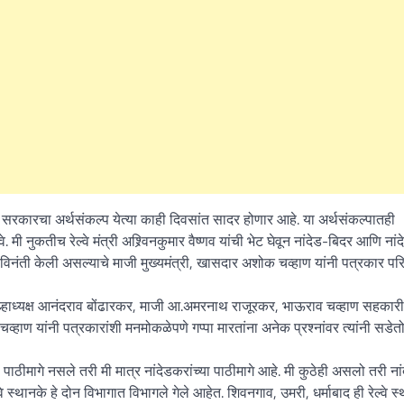
What Is a Front-End Deve
How to Become One, Salary
Kanthak Suryatale
April 30, 202
र सरकारचा अर्थसंकल्प येत्या काही दिवसांत सादर होणार आहे. या अर्थसंकल्पातही
 मी नुकतीच रेल्वे मंत्री अश्र्विनकुमार वैष्णव यांची भेट घेवून नांदेड-बिदर आणि नां
 अशी विनंती केली असल्याचे माजी मुख्यमंत्री, खासदार अशोक चव्हाण यांनी पत्रकार पर
 जिल्हाध्यक्ष आनंदराव बोंढारकर, माजी आ.अमरनाथ राजूरकर, भाऊराव चव्हाण सहका
हाण यांनी पत्रकारांशी मनमोकळेपणे गप्पा मारतांना अनेक प्रश्नांवर त्यांनी सडेतो
 पाठीमागे नसले तरी मी मात्र नांदेडकरांच्या पाठीमागे आहे. मी कुठेही असलो तरी नां
 स्थानके हे दोन विभागात विभागले गेले आहेत. शिवनगाव, उमरी, धर्माबाद ही रेल्वे स