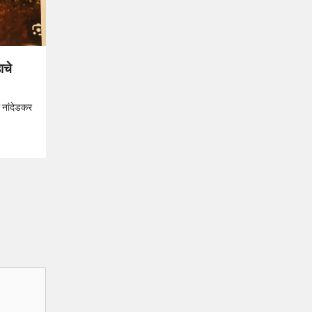
ाचे
 नांदेडकर