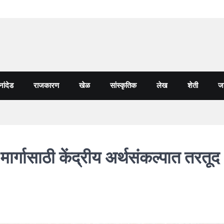
नांदेड
राजकारण
खेळ
सांस्कृतिक
लेख
शेती
जा
 मार्गासाठी केंद्रीय अर्थसंकल्पात तरतूद