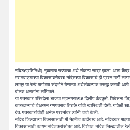
नांदेड(प्रतिनिधी)-नुकताच राज्याचा अर्थ संकल्प सादर झाला. आता केंद्
मराठवाड्याच्या विकासाबरोबरच नांदेडच्या विकासाचे ही प्रश्न मार्गी लागावे.
लातूर या रेल्वे मार्गाच्या संदर्भाने येणाऱ्या अर्थसंकल्पात तरतूद करावी
बोलत असतांना सांगितले.
या पत्रकार परिषदेला भाजपा महानगराध्यक्ष दिलीप कंदकुर्ते, शिवेसना
कारखान्याचे चेअरमन गणपतराव तिडके यांची उपस्थिती होती. यावेळी खा.चव्
देत. पत्रकारांचीही अनेक प्रश्नांवर त्यांनी चर्चा केली.
नांदेड जिल्ह्याच्या विकासासाठी मी नेहमीच कटीबध्द आहे. नांदेडकर माझ्या
विकासासाठी कायम नांदेडकरांसोबत आहे. विशेषत: नांदेड जिल्ह्यातील रेल्वे