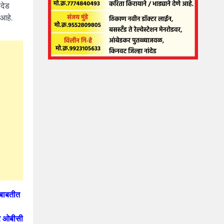
ंदेड
 आहे.
ा बाबतीत
बर ओबीसी