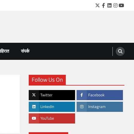
Twitter
Facebook
LinkedIn
Instagra
YouTu
हिरात
संपर्क
Follow Us On
Twitter
Facebook
LinkedIn
Instagram
YouTube