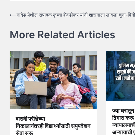
Post
⟵
नांदेड येथील संपादक कृष्णा शेवडीकर यांनी शासनाला लावला चुना-विनो
navigation
More Related Articles
ज्या घरातू
ढिगारा करू म
बारावी परीक्षेच्या
न्यायालयाच
निकालानंतरही विद्यार्थ्यांसाठी समुपदेशन
अन्यायाची प
सेवा सुरू