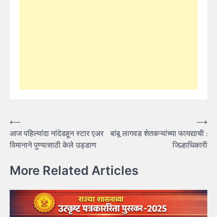
Post
⟵
⟶
आज पहिल्यांदा नांदेडहून स्टार एअर
बांबू लागवड शेतकऱ्यांच्या फायद्याची :
navigation
विमानाने पुण्यासाठी केले उड्डाण
जिल्हाधिकारी
More Related Articles