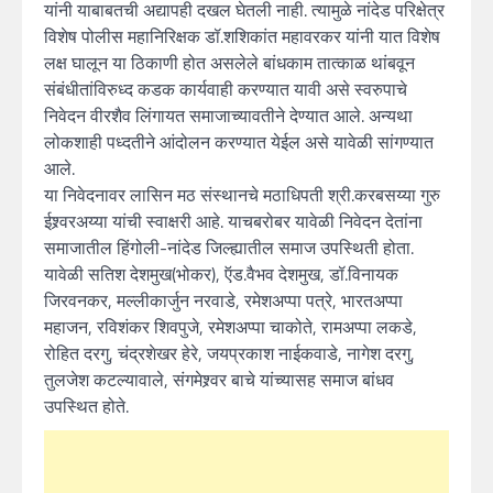
यांनी याबाबतची अद्यापही दखल घेतली नाही. त्यामुळे नांदेड परिक्षेत्र
विशेष पोलीस महानिरिक्षक डॉ.शशिकांत महावरकर यांनी यात विशेष
लक्ष घालून या ठिकाणी होत असलेले बांधकाम तात्काळ थांबवून
संबंधीतांविरुध्द कडक कार्यवाही करण्यात यावी असे स्वरुपाचे
निवेदन वीरशैव लिंगायत समाजाच्यावतीने देण्यात आले. अन्यथा
लोकशाही पध्दतीने आंदोलन करण्यात येईल असे यावेळी सांगण्यात
आले.
या निवेदनावर लासिन मठ संस्थानचे मठाधिपती श्री.करबसय्या गुरु
ईश्र्वरअय्या यांची स्वाक्षरी आहे. याचबरोबर यावेळी निवेदन देतांना
समाजातील हिंगोली-नांदेड जिल्ह्यातील समाज उपस्थिती होता.
यावेळी सतिश देशमुख(भोकर), ऍड.वैभव देशमुख, डॉ.विनायक
जिरवनकर, मल्लीकार्जुन नरवाडे, रमेशअप्पा पत्रे, भारतअप्पा
महाजन, रविशंकर शिवपुजे, रमेशअप्पा चाकोते, रामअप्पा लकडे,
रोहित दरगु, चंद्रशेखर हेरे, जयप्रकाश नाईकवाडे, नागेश दरगु,
तुलजेश कटल्यावाले, संगमेश्र्वर बाचे यांच्यासह समाज बांधव
उपस्थित होते.