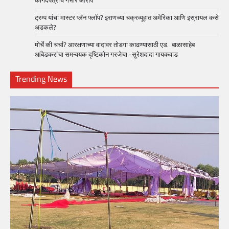
कागदपत्रांचे गंभीर आरोप
ट्रम्प यांचा मास्टर प्लॅन फ्लॉप? इराणच्या चक्रव्यूहात अमेरिका आणि इस्रायल कसे
अडकले?
मोर्चे की चर्चा? आरक्षणाच्या वादावर तोडगा काढण्यासाठी एड. बाळासाहेब
आंबेडकरांचा समन्वयक दृष्टिकोन गरजेचा -सुरेशदादा गायकवाड
Trending News