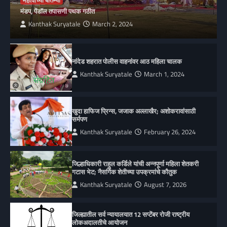
महत्वाच्या बातम्या
मंडप, पेंडॉल तपासणी पथक गठीत
Kanthak Suryatale
March 2, 2024
नांदेड शहरात पोलीस वाहनांवर आठ महिला चालक
Kanthak Suryatale
March 1, 2024
खुदा हाफिज प्रिन्स, जजाक अल्लाखैर; अशोकरावांसाठी
सर्मपण
Kanthak Suryatale
February 26, 2024
जिल्हाधिकारी राहुल कर्डिले यांची अन्नपूर्णा महिला शेतकरी
गटास भेट; नैसर्गिक शेतीच्या उपक्रमांचे कौतुक
Kanthak Suryatale
August 7, 2026
जिल्ह्यातील सर्व न्यायालयात 12 सप्टेंबर रोजी राष्ट्रीय
लोकअदालतीचे आयोजन