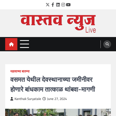
Skip
Twitter
Facebook
LinkedIn
Instagram
YouTube
to
content
VastavNEWSLive.com
a leading NEWS portal of Maharahstra
महत्वाच्या बातम्या
वसमत येथील देवस्थानाच्या जमीनीवर
होणारे बांधकाम तात्काळ थांबवा-मागणी
Kanthak Suryatale
June 27, 2024