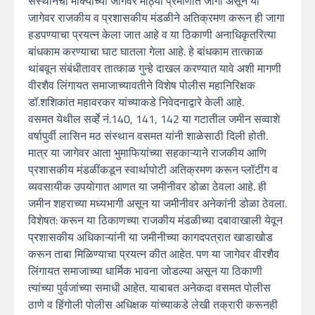
संस्थानची मोक्याच्या जागेवर मोठ्या प्रमाणात जागा असून या
जागेवर राजकीय व प्रशासकीय मंडळीने अतिक्रमण करून ही जागा
हडपण्याचा प्रयत्न केला जात आहे व या ठिकाणी अनाधिकृतरित्या
बांधकाम करण्याचा घाट घातला गेला आहे. हे बांधकाम तात्काळ
थांबवून संबंधीतावर तात्काळ गुन्हे दाखल करण्यात यावे अशी मागणी
वीरशैव लिंगायत समाजाच्यावतीने विशेष पोलीस महानिरिक्षक
डॉ.शशिकांत महावरकर यांच्याकडे निवेदनाद्वारे केली आहे.
वसमत येथील सर्व्हे नं.140, 141, 142 या गटातील जमीन सव्वाशे
वर्षापुर्वी लासिन मठ संस्थान वसमत यांनी शाळेसाठी दिली होती.
मात्र या जागेवर आता भुमाफियांच्या सहकाऱ्याने राजकीय आणि
प्रशासकीय मंडळींकडून स्वार्थापोटी अतिक्रमण करून प्लॉटींग व
व्यवसायीक उपयोगात आणत या जमीनीवर डोळा ठेवला आहे. ही
जमीन शहराच्या मध्यभागी असून या जमीनीवर अनेकांनी डोळा ठेवला.
विशेषत: करून या ठिकाणच्या राजकीय मंडळीच्या दबावाखाली येवून
प्रशासकीय अधिकाऱ्यांनी या जमीनीच्या कागदपत्रात खाडाखोड
करून ताबा मिळिण्याचा प्रयत्न कीत आहेत. पण या जागेवर वीरशैव
लिंगायत समाजाच्या धार्मिक भावना जोडल्या असून या ठिकाणी
त्यांच्या पुर्वजांच्या समाधी आहेत. याबाबत अनेकदा वसमत पोलीस
ठाणे व हिंगोली पोलीस अधिक्षक यांच्याकडे लेखी तक्रारी करूनही