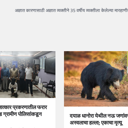
अज्ञात कारणासाठी अज्ञात व्यक्तीने 35 वर्षीय व्यक्तीला केलेल्या मारहाणी
लात्कार प्रकरणातील फरार
ेड ग्रामीण पोलिसांकडून
दयाळ धानोरा येथील नऊ जणांव
अस्वलाचा हल्ला; एकाचा मृत्यू