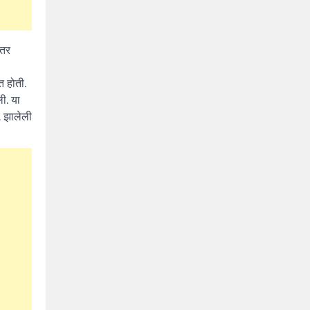
ंतर
 होती.
ी. या
. झालेली