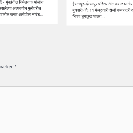
धी)- मुंबईतील निर्मलनगर पोलीस
ईस्लापूर-ईस्लापूर परिसरातील दयाळ धानोरा
असलेल्या अल्पवयीन मुलीवरील
बुधवारी (दि. 11 फेब्रुवारी रोजी मध्यरात्री
रणातील फरार आरोपीला नांदेड…
भिषण धुमाकूळ घालत…
 marked
*