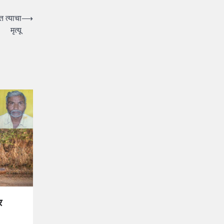
त त्याचा
⟶
मृत्यू
र