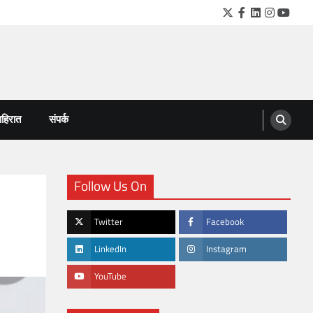
Twitter
Facebook
LinkedIn
Instagra
YouTu
हिरात
संपर्क
Follow Us On
Twitter
Facebook
LinkedIn
Instagram
YouTube