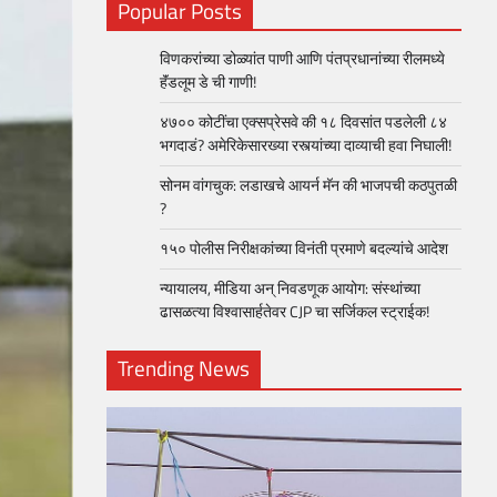
Popular Posts
विणकरांच्या डोळ्यांत पाणी आणि पंतप्रधानांच्या रीलमध्ये
हॅंडलूम डे ची गाणी!
४७०० कोटींचा एक्सप्रेसवे की १८ दिवसांत पडलेली ८४
भगदाडं? अमेरिकेसारख्या रस्त्यांच्या दाव्याची हवा निघाली!
सोनम वांगचुक: लडाखचे आयर्न मॅन की भाजपची कठपुतळी
?
१५० पोलीस निरीक्षकांच्या विनंती प्रमाणे बदल्यांचे आदेश
न्यायालय, मीडिया अन् निवडणूक आयोग: संस्थांच्या
ढासळत्या विश्वासार्हतेवर CJP चा सर्जिकल स्ट्राईक!
Trending News
loper?
, Skills