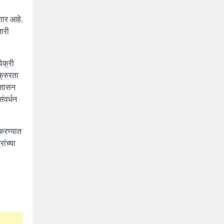
णार आहे.
जारी
िक्री
क्रुरता
 शासन
ंवर्धन
 करण्यात
ांच्या