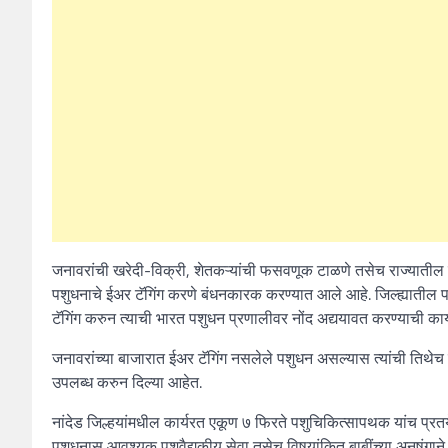
जनावरांची खरेदी-विक्री, शेतकऱ्यांची फसवणूक टाळणे तसेच राज्यातील सर
पशुधनाचे ईअर टॅगिंग करणे बंधनकारक करण्यात आले आहे. जिल्ह्यातील पश
टॅगिंग करुन त्याची भारत पशुधन प्रणालीवर नोंद अद्ययावत करण्याची कार
जनावरांच्या बाजारात ईअर टॅगिंग नसलेले पशुधन असल्यास त्यांची तिथेच ईअ
उपलब्ध करुन दिल्या आहेत.
नांदेड जिल्हयांमधील कार्यरत एकूण ७ फिरते पशुचिकित्सापथक यांच प्रतयेक
पशुधनास आवश्यक पशुवैद्यकीय सेवा तसेच विषयांकित बाबींच्या अनुषंगाने 