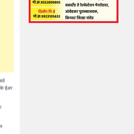
र्व
्के ईअर
ा
ील