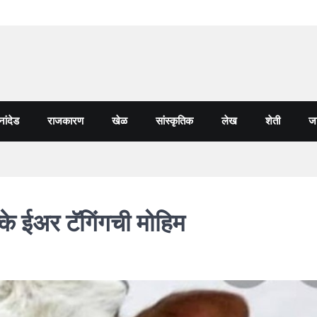
नांदेड
राजकारण
खेळ
सांस्कृतिक
लेख
शेती
जा
्के ईअर टॅगिंगची मोहिम