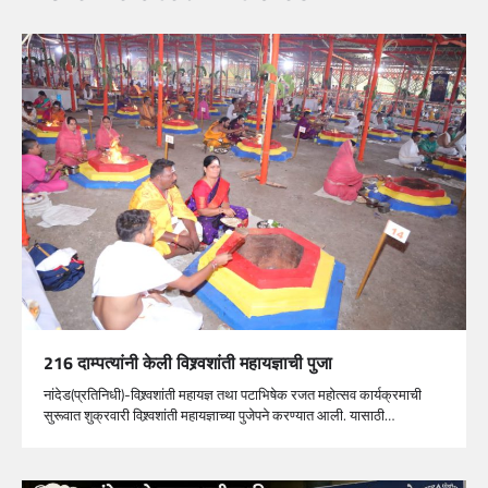
216 दाम्पत्यांनी केली विश्र्वशांती महायज्ञाची पुजा
नांदेड(प्रतिनिधी)-विश्र्वशांती महायज्ञ तथा पटाभिषेक रजत महोत्सव कार्यक्रमाची
सुरूवात शुक्रवारी विश्र्वशांती महायज्ञाच्या पुजेपने करण्यात आली. यासाठी…