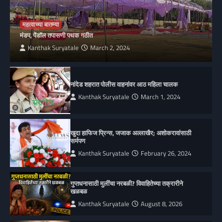
महत्वाच्या बातम्या
मंडप, पेंडॉल तपासणी पथक गठीत
Kanthak Suryatale
March 2, 2024
नांदेड शहरात पोलीस वाहनांवर आठ महिला चालक
Kanthak Suryatale
March 1, 2024
खुदा हाफिज प्रिन्स, जजाक अल्लाखैर; अशोकरावांसाठी
सर्मपण
Kanthak Suryatale
February 26, 2024
गुप्तधनासाठी मुलींचा नरबळी? विवाहितेच्या तक्रारीने
खळबळ
Kanthak Suryatale
August 8, 2026