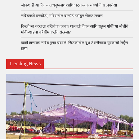
लोकशाहीच्या पिंजऱ्यात धनुष्यबाण आणि घटनात्मक संस्थांची सत्त्वपरीक्षा
नांदेडमध्ये घरफोडी, मंदिरातील दानपेटी फोडून रोकड लंपास
दिल्लीच्या तख्ताला दक्षिणेचा दणका! थलपती विजय आणि राहुल गांधींच्या जोडीने
मोदी-शाहंचा परिसीमन प्लॅन रोखला?
काही तासातच नांदेड पुन्हा हादरले! सिडकोतील दूध डेअरीजवळ युवकाची निर्घृण
हत्या!
Trending News