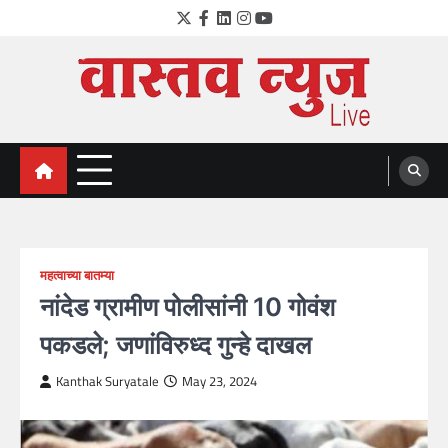
Skip
Twitter
Facebook
LinkedIn
Instagram
YouTube
to
content
VastavNEWSLive.com
a leading NEWS portal of Maharahstra
महत्वाच्या बातम्या
नांदेड ग्रामीण पोलीसांनी 10 गोवंश
पकडले; जणांविरुध्द गुन्हे दाखल
Kanthak Suryatale
May 23, 2024